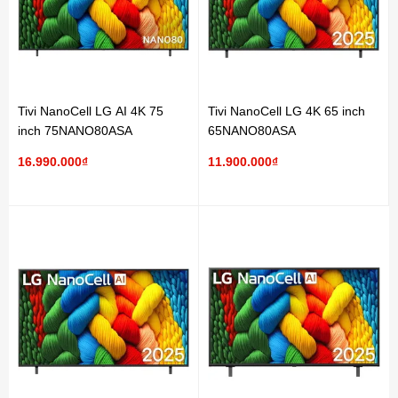
Tivi NanoCell LG AI 4K 75
Tivi NanoCell LG 4K 65 inch
inch 75NANO80ASA
65NANO80ASA
16.990.000₫
11.900.000₫