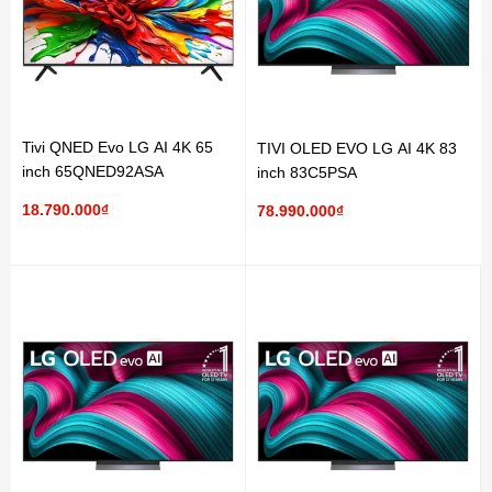
Tivi QNED Evo LG AI 4K 65
TIVI OLED EVO LG AI 4K 83
inch 65QNED92ASA
inch 83C5PSA
18.790.000₫
78.990.000₫