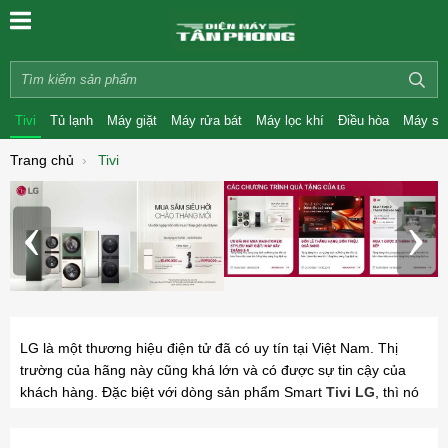
Tivi
Tủ lạnh
Máy giặt
Máy rửa bát
Máy lọc khí
Điều hòa
Máy sấ
Trang chủ
Tivi
‹
›
LG là một thương hiệu điện tử đã có uy tín tại Việt Nam. Thị
trường của hãng này cũng khá lớn và có được sự tin cậy của
khách hàng. Đặc biệt với dòng sản phẩm Smart
Tivi LG
, thì nó
là một trong những hãng cung cấp với giá rẻ nhất trên thị
trường hiện nay và nhận được phản ứng rất tích cực từ người