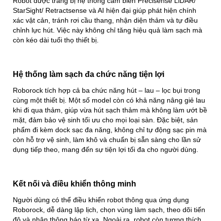
Robot được trang bị hệ thống cảm biến Precisense LiDAR/
StarSight/ Retractsense và AI hiện đại giúp phát hiện chính
xác vật cản, tránh rơi cầu thang, nhận diện thảm và tự điều
chỉnh lực hút. Việc này không chỉ tăng hiệu quả làm sạch mà
còn kéo dài tuổi thọ thiết bị.
Hệ thống làm sạch đa chức năng tiện lợi
Roborock tích hợp cả ba chức năng hút – lau – lọc bụi trong
cùng một thiết bị. Một số model còn có khả năng nâng giẻ lau
khi đi qua thảm, giúp vừa hút sạch thảm mà không làm ướt bề
mặt, đảm bảo vệ sinh tối ưu cho mọi loại sàn. Đặc biệt, sản
phẩm đi kèm dock sạc đa năng, không chỉ tự động sạc pin mà
còn hỗ trợ vệ sinh, làm khô và chuẩn bị sẵn sàng cho lần sử
dụng tiếp theo, mang đến sự tiện lợi tối đa cho người dùng.
Kết nối và điều khiển thông minh
Người dùng có thể điều khiển robot thông qua ứng dụng
Roborock, dễ dàng lập lịch, chọn vùng làm sạch, theo dõi tiến
độ và nhận thông báo từ xa. Ngoài ra, robot còn tương thích