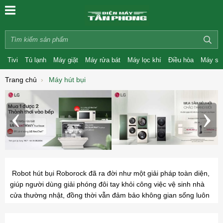
Tivi
Tủ lạnh
Máy giặt
Máy rửa bát
Máy lọc khí
Điều hòa
Máy sấ
Trang chủ
Máy hút bụi
‹
›
Robot hút bụi Roborock đã ra đời như một giải pháp toàn diện,
giúp người dùng giải phóng đôi tay khỏi công việc vệ sinh nhà
cửa thường nhật, đồng thời vẫn đảm bảo không gian sống luôn
sạch sẽ, tinh tươm, mang lại cảm giác thoải mái và thư giãn cho
mọi thành viên trong gia đình. Dưới đây là từ a đến z các thông