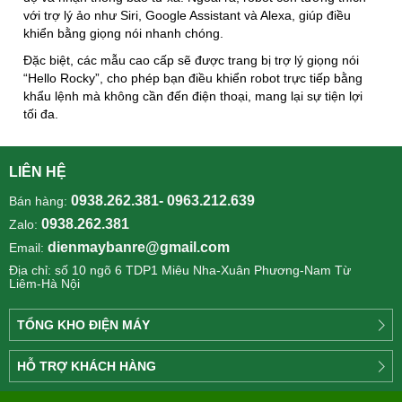
với trợ lý ảo như Siri, Google Assistant và Alexa, giúp điều
khiển bằng giọng nói nhanh chóng.
Đặc biệt, các mẫu cao cấp sẽ được trang bị trợ lý giọng nói
“Hello Rocky”, cho phép bạn điều khiển robot trực tiếp bằng
khẩu lệnh mà không cần đến điện thoại, mang lại sự tiện lợi
tối đa.
LIÊN HỆ
0938.262.381- 0963.212.639
Bán hàng:
0938.262.381
Zalo:
dienmaybanre@gmail.com
Email:
Địa chỉ: số 10 ngõ 6 TDP1 Miêu Nha-Xuân Phương-Nam Từ
Liêm-Hà Nội
TỔNG KHO ĐIỆN MÁY
Công
HỖ TRỢ KHÁCH HÀNG
ty
Điện
Tìm