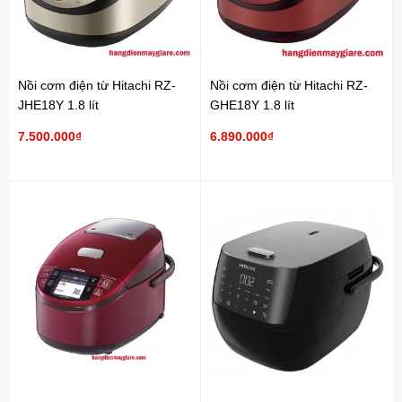
Nồi cơm điện từ Hitachi RZ-
Nồi cơm điện từ Hitachi RZ-
JHE18Y 1.8 lít
GHE18Y 1.8 lít
7.500.000₫
6.890.000₫