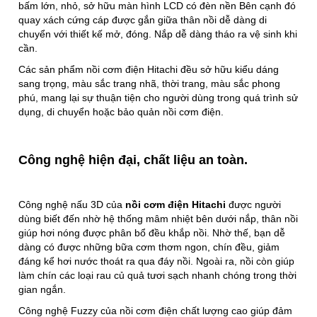
bấm lớn, nhỏ, sở hữu màn hình LCD có đèn nền Bên cạnh đó
quay xách cứng cáp được gắn giữa thân nồi dễ dàng di
chuyển với thiết kế mở, đóng. Nắp dễ dàng tháo ra vệ sinh khi
cần.
Các sản phẩm nồi cơm điện Hitachi đều sở hữu kiểu dáng
sang trọng, màu sắc trang nhã, thời trang, màu sắc phong
phú, mang lại sự thuận tiện cho người dùng trong quá trình sử
dụng, di chuyển hoặc bảo quản nồi cơm điện.
Công nghệ hiện đại, chất liệu an toàn.
Công nghệ nấu 3D của
nồi cơm điện Hitachi
được người
dùng biết đến nhờ hệ thống mâm nhiệt bên dưới nắp, thân nồi
giúp hơi nóng được phân bổ đều khắp nồi. Nhờ thế, bạn dễ
dàng có được những bữa cơm thơm ngon, chín đều, giảm
đáng kể hơi nước thoát ra qua đáy nồi. Ngoài ra, nồi còn giúp
làm chín các loại rau củ quả tươi sạch nhanh chóng trong thời
gian ngắn.
Công nghệ Fuzzy của nồi cơm điện chất lượng cao giúp đảm