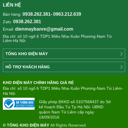
LIÊN HỆ
0938.262.381- 0963.212.639
Bán hàng:
0938.262.381
Zalo:
dienmaybanre@gmail.com
Email:
Địa chỉ: số 10 ngõ 6 TDP1 Miêu Nha-Xuân Phương-Nam Từ
Liêm-Hà Nội
TỔNG KHO ĐIỆN MÁY
Công
HỖ TRỢ KHÁCH HÀNG
ty
Điện
Tìm
máy
KHO ĐIỆN MÁY CHÍNH HÃNG GIÁ RẺ
hiểu
TÂN
về
Địa chỉ: số 10 ngõ 6 TDP1 Miêu Nha-Xuân Phương-Nam Từ Liêm-
PHONG(8:00
mua
Hà Nội
-
trả
22:00)
Giấy phép ĐKKD số 0107568437 do Sở
góp
kế hoạch Đầu Tư Tp Hà Nội- UBND
quậnn Nam Từ Liêm cấp ngày
Giới
Chính
19/09/2016
thiệu
sách
công
© TỔNG KHO ĐIỆN MÁY
All Rights Reserved
đổi