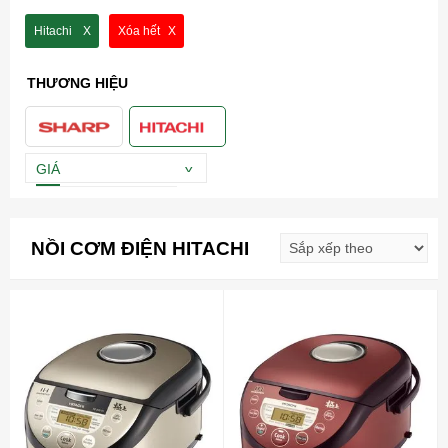
trình lựa chọn loại nào tốt.
Hitachi
Xóa hết
Nếu bạn đang phân vân giữa các thương hiệu nồi khác nhau và
chọn lưa nồi cơm của hãng nào để mang lại những bữa cơm
THƯƠNG HIỆU
ngon hơn cho những bữa ăn trong gia đình thì tham khảo
những ưu điểm vượt trội của
nồi cơm điện Hitachi
.
HIện tại Nồi cơm điện Hitachi gồm 2 dòng sản phẩm chính là;
Nồi cơm điện tử và Nồi cơm cao tần
GIÁ
NỒI CƠM ĐIỆN HITACHI
Hitachi
Xóa hết