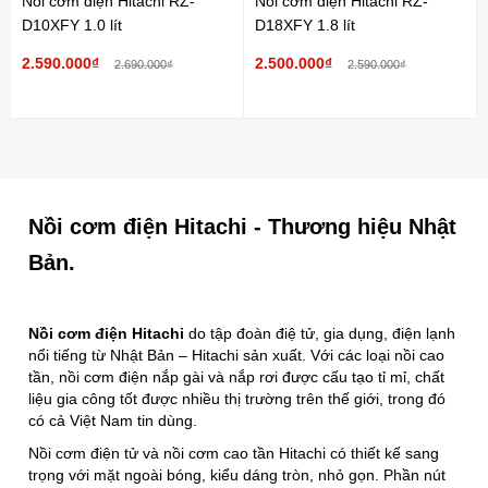
Nồi cơm điện Hitachi RZ-
Nồi cơm điện Hitachi RZ-
D10XFY 1.0 lít
D18XFY 1.8 lít
2.590.000₫
2.500.000₫
2.690.000₫
2.590.000₫
Nồi cơm điện Hitachi - Thương hiệu Nhật
Bản.
Nồi cơm điện Hitachi
do tập đoàn điệ tử, gia dụng, điện lạnh
nổi tiếng từ Nhật Bản – Hitachi sản xuất. Với các loại nồi cao
tần, nồi cơm điện nắp gài và nắp rơi được cấu tạo tỉ mỉ, chất
liệu gia công tốt được nhiều thị trường trên thế giới, trong đó
có cả Việt Nam tin dùng.
Nồi cơm điện tử và nồi cơm cao tần Hitachi có thiết kế sang
trọng với mặt ngoài bóng, kiểu dáng tròn, nhỏ gọn. Phần nút