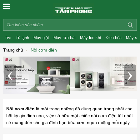
Tivi
Tủ lạnh
Máy giặt
Máy rửa bát
Máy lọc khí
Điều hòa
Máy sấ
Trang chủ
Nồi cơm điện
‹
›
Nồi cơm điện
là một trong những đồ dùng quan trọng nhất cho
bất kỳ gia đinh nào, việc sở hữu một chiếc nồi cơm điện tốt nhất
sẽ mang đến cho gia đình bạn bữa cơm ngon miệng mỗi ngày.
Tuy nhiên trên thị trường hiện nay có rất nhiều loại nồi cơm điện
khác nhau dẫn đến việc người dùng khó khăn hơn trong quá