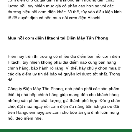
cơm điện cho cả gia đình mà không ảnh hưởng đến chất
lượng nồi, tuy nhiên mức giá có phần cao hơn so với các
thương hiệu nồi cơm điện khác. Vì thế, tùy vào điều kiện kinh
tế để quyết định có nên mua nồi cơm điện Hitachi.
Mua nồi cơm điện Hitachi tại Điện Máy Tân Phong
Hiện nay trên thị trường có nhiều địa điểm bán nồi cơm điện
Hitachi, tuy nhiên không phải địa điểm nào cũng bán hàng
chính hãng, bảo hành rõ ràng. Vì thế, hãy chú ý chọn mua ở
các địa điểm uy tín để bảo vệ quyền lợi được tốt nhất. Trong
đó,
Công ty Điện Máy Tân Phong, nhà phân phối các sản phẩm
thiết bị nhà bếp chính hãng giúp mang đến cho khách hàng
những sản phẩm chất lượng, giá thành phù hợp. Đừng chần
chừ, đặt mua ngay nồi cơm điện đa năng tiện ích giá ưu đãi
trên Hangdienmaygiare.com cho bữa ăn gia đình luôn nóng
hổi, dẻo mềm nhé.