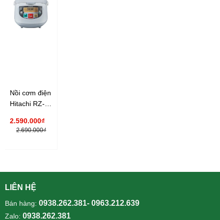
Nồi cơm điện
Hitachi RZ-
D10XFY 1.0
2.590.000₫
lít
2.690.000₫
LIÊN HỆ
0938.262.381- 0963.212.639
Bán hàng:
0938.262.381
Zalo: