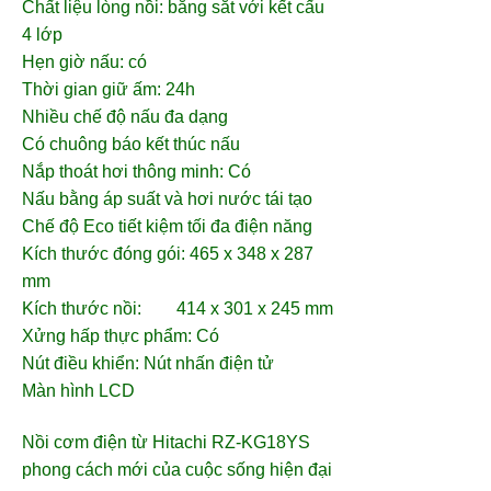
Chất liệu lòng nồi
: bằng sắt với kết cấu
4 lớp
Hẹn giờ nấu: có
Thời gian giữ ấm: 24h
Nhiều chế độ nấu đa dạng
Có chuông báo kết thúc nấu
Nắp thoát hơi thông minh
: Có
Nấu bằng áp suất và hơi nước tái tạo
Chế độ Eco tiết kiệm tối đa điện năng
Kích thước đóng gói: 465 x 348 x 287
mm
Kích thước nồi: 414 x 301 x 245 mm
Xửng hấp thực phẩm
: Có
Nút điều khiển
: Nút nhấn điện tử
Màn hình LCD
Nồi cơm điện từ Hitachi
RZ-KG18YS
phong cách mới của cuộc sống hiện đại