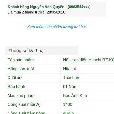
Khách hàng Nguyễn Văn Quyền - (0963544xxx)
Khách hàng Nguyễn Thành Long - (0902021xxx)
Khá
Đã mua 2 tháng trước (28/05/2026)
Đã mua 3 tháng trước (27/04/2026)
Đã m
Xem thêm sản phẩm tương tự khác
Thông số kỹ thuật
Tên sản phẩm
Nồi cơm điện Hitachi
RZ-KG1
Hãng sản xuất
Hitachi
Xuất xứ
Thái Lan
Bảo hành
01 Năm
Màu sản phẩm
Bạc Ánh Kim
Công suất nấu(W)
1400
Công suất hâm nóng
40Wh