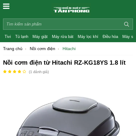
Tivi
Tủ lạnh
Máy giặt
Máy rửa bát
Máy lọc khí
Điều hòa
Máy sấ
Trang chủ
Nồi cơm điện
Hitachi
Nồi cơm điện từ Hitachi RZ-KG18YS 1.8 lít
(
1
đánh giá)