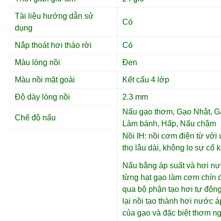
Tài liệu hướng dẫn sử
Có
dụng
Nắp thoát hơi tháo rời
Có
Màu lòng nồi
Đen
Màu nồi mặt goài
Kết cấu 4 lớp
Độ dày lòng nồi
2.3 mm
Nấu gạo thơm, Gạo Nhật, Gạ
Chế độ nấu
Làm bánh, Hấp, Nấu chậm
Nồi IH: nồi cơm điện từ với 
thọ lâu dài, không lo sự cố 
Nấu bằng áp suất và hơi nướ
từng hạt gạo làm cơm chín đ
qua bộ phận tạo hơi tự độn
lại nồi tạo thành hơi nước 
của gạo và đặc biệt thơm n