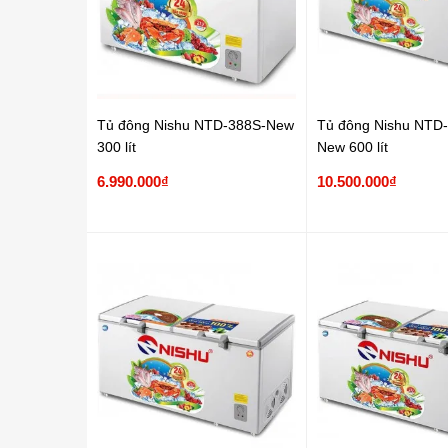
Tủ đông Nishu NTD-388S-New
Tủ đông Nishu NTD
300 lít
New 600 lít
6.990.000₫
10.500.000₫