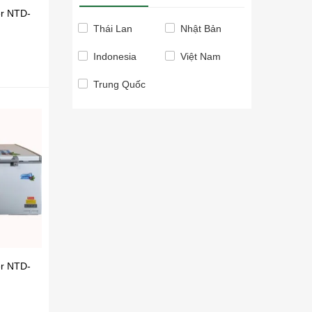
er NTD-
Thái Lan
Nhật Bản
Indonesia
Việt Nam
Trung Quốc
er NTD-