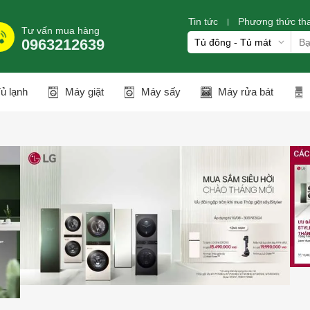
Tin tức
Phương thức th
Tư vấn mua hàng
0963212639
ủ lạnh
Máy giặt
Máy sấy
Máy rửa bát