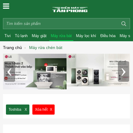
Tivi
Tủ lạnh
Máy giặt
Máy rửa bát
Máy lọc khí
Điều hòa
Máy sấ
Trang chủ
Máy rửa chén bát
‹
›
Toshiba
Xóa hết