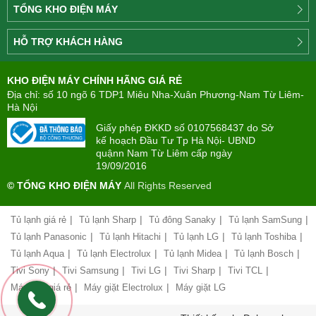
TỔNG KHO ĐIỆN MÁY
Công
HỖ TRỢ KHÁCH HÀNG
ty
Điện
Tìm
máy
KHO ĐIỆN MÁY CHÍNH HÃNG GIÁ RẺ
hiểu
TÂN
về
Địa chỉ: số 10 ngõ 6 TDP1 Miêu Nha-Xuân Phương-Nam Từ Liêm-
PHONG(8:00
mua
Hà Nội
-
trả
22:00)
Giấy phép ĐKKD số 0107568437 do Sở
góp
kế hoạch Đầu Tư Tp Hà Nội- UBND
quậnn Nam Từ Liêm cấp ngày
Giới
Chính
19/09/2016
thiệu
sách
công
© TỔNG KHO ĐIỆN MÁY
All Rights Reserved
đổi
ty
mới
hàng
|
|
|
|
Tủ lạnh giá rẻ
Tủ lạnh Sharp
Tủ đông Sanaky
Tủ lạnh SamSung
Chính
hóa
sách
|
|
|
|
Tủ lạnh Panasonic
Tủ lạnh Hitachi
Tủ lạnh LG
Tủ lạnh Toshiba
bảo
|
|
|
|
Tủ lạnh Aqua
Tủ lạnh Electrolux
Tủ lạnh Midea
Tủ lạnh Bosch
Chính
0963212639
hành
sách
|
|
|
|
|
Tivi Sony
Tivi Samsung
Tivi LG
Tivi Sharp
Tivi TCL
vận
giao
chuyển
|
|
Máy giặt giá rẻ
Máy giặt Electrolux
Máy giặt LG
nhận
và