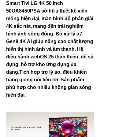
Smart Tivi LG 4K 50 inch
50UA8450PSA sở hữu thiết kế viền
mỏng hiện đại, màn hình độ phân giải
4K sắc nét, mang đến trải nghiệm
hình ảnh sống động. Bộ xử lý α7
Gen8 4K AI giúp nâng cao chất lượng
hiển thị hình ảnh và âm thanh. Hệ
điều hành webOS 25 thân thiện, dễ sử
dụng, hỗ trợ kho ứng dụng đa
dạng.Tích hợp trợ lý ảo, điều khiển
bằng giọng nói tiện lợi. Sản phẩm
phù hợp cho nhiều không gian sống
hiện đại.