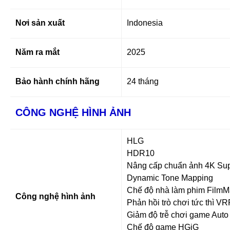
Nơi sản xuất
Indonesia
Năm ra mắt
2025
Bảo hành chính hãng
24 tháng
CÔNG NGHỆ HÌNH ẢNH
HLG
HDR10
Nâng cấp chuẩn ảnh
4K Sup
Dynamic Tone Mapping
Chế độ nhà làm phim Film
Công nghệ hình ảnh
Phản hồi trò chơi tức thì VR
Giảm độ trễ chơi game Aut
Chế độ game HGiG