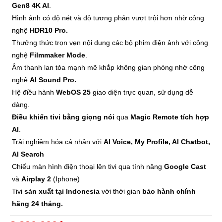
Gen8 4K AI
.
Hình ảnh có độ nét và độ tương phản vượt trội hơn nhờ công
nghệ
HDR10 Pro.
Thưởng thức trọn vẹn nội dung các bộ phim điện ảnh với công
nghệ
Filmmaker Mode
.
Âm thanh lan tỏa mạnh mẽ khắp không gian phòng nhờ công
nghệ
AI Sound Pro.
Hệ điều hành
WebOS
25
giao diện trực quan, sử dụng dễ
dàng.
Điều khiển tivi bằng giọng nói
qua
Magic Remote tích hợp
AI
.
Trải nghiệm hóa cá nhân với
AI Voice, My Profile, AI Chatbot,
AI Search
Chiếu màn hình điện thoại lên tivi qua tính năng
Google Cast
và
Airplay 2
(Iphone)
Tivi
sản xuất tại Indonesia
với thời gian
bảo hành chính
hãng 24 tháng.