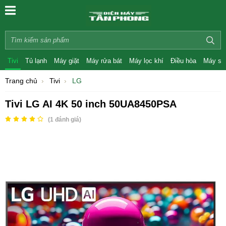
Tivi
Tủ lạnh
Máy giặt
Máy rửa bát
Máy lọc khí
Điều hòa
Máy sấ
Trang chủ
Tivi
LG
Tivi LG AI 4K 50 inch 50UA8450PSA
(
1
đánh giá)