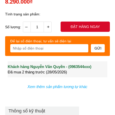
8.290.000₫
Tình trạng sản phẩm:
–
+
ĐẶT HÀNG NGAY
Số lượng:
Để lại số điện thoại, tư vấn sẽ điện lại
GỬI
Khách hàng Nguyễn Văn Quyền - (0963544xxx)
Khách hàng Nguyễn Thành Long - (0902021xxx)
Khá
Đã mua 2 tháng trước (28/05/2026)
Đã mua 3 tháng trước (27/04/2026)
Đã m
Xem thêm sản phẩm tương tự khác
Thông số kỹ thuật