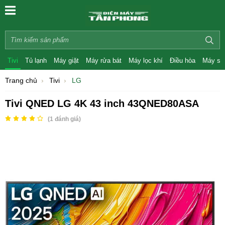
Tivi
Tủ lạnh
Máy giặt
Máy rửa bát
Máy lọc khí
Điều hòa
Máy sấ
Trang chủ
Tivi
LG
Tivi QNED LG 4K 43 inch 43QNED80ASA
(
1
đánh giá)