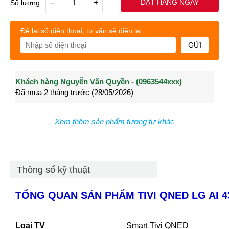
–
+
ĐẶT HÀNG NGAY
Số lượng:
Để lại số điện thoại, tư vấn sẽ điện lại
GỬI
Khách hàng Nguyễn Văn Quyền - (0963544xxx)
Khách hàng Nguyễn Thành Long - (0902021xxx)
Khá
Đã mua 2 tháng trước (28/05/2026)
Đã mua 3 tháng trước (27/04/2026)
Đã m
Xem thêm sản phẩm tương tự khác
Thông số kỹ thuật
TỔNG QUAN SẢN PHẨM TIVI QNED LG AI 
Loại TV
Smart Tivi QNED