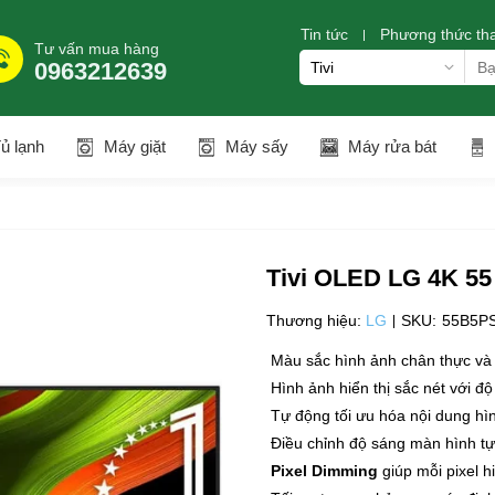
Tin tức
Phương thức th
Tư vấn mua hàng
0963212639
ủ lạnh
Máy giặt
Máy sấy
Máy rửa bát
Tivi OLED LG 4K 5
Thương hiệu:
LG
SKU:
55B5P
Màu sắc hình ảnh chân thực v
Hình ảnh hiển thị sắc nét với độ
Tự động tối ưu hóa nội dung hì
Điều chỉnh độ sáng màn hình tự
Pixel Dimming
giúp mỗi pixel h