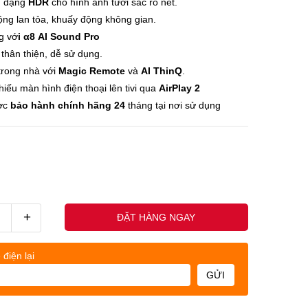
h dạng
HDR
cho hình ảnh tươi sắc rõ nét.
ng lan tỏa, khuấy động không gian.
g vớ
i α8 AI Sound Pro
5
thân thiện, dễ sử dụng.
 trong nhà với
Magic Remote
và
AI ThinQ
.
hiếu màn hình điện thoại lên tivi qua
AirPlay 2
ợc
bảo hành chính hãng 24
tháng tại nơi sử dụng
+
ĐẶT HÀNG NGAY
 điện lại
GỬI
uốc nhân - (0845678xxx)
Khách h