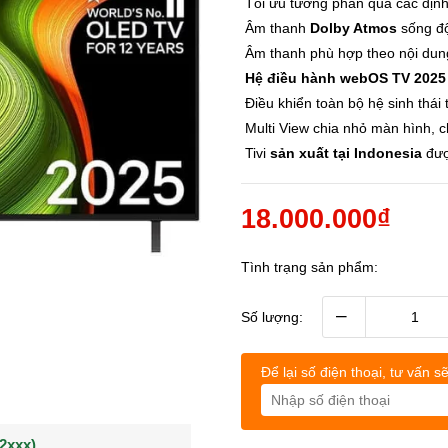
Tối ưu tương phản qua các địn
Âm thanh
Dolby Atmos
sống độ
Âm thanh phù hợp theo nội dun
Hệ điều hành webOS TV 202
Điều khiển toàn bộ hệ sinh thái
Multi View chia nhỏ màn hình, c
Tivi
sản xuất tại Indonesia
đư
18.000.000₫
Tình trạng sản phẩm:
–
Số lượng:
Để lại số điện thoại, tư vấn sẽ
(0902021xxx)
0963544xxx)
Khách hàng Nguyễn q