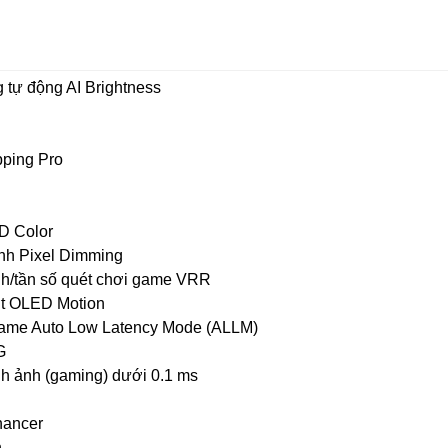
 tự động AI Brightness
ping Pro
D Color
nh Pixel Dimming
h/tần số quét chơi game VRR
t OLED Motion
game Auto Low Latency Mode (ALLM)
G
nh ảnh (gaming) dưới 0.1 ms
hancer
h