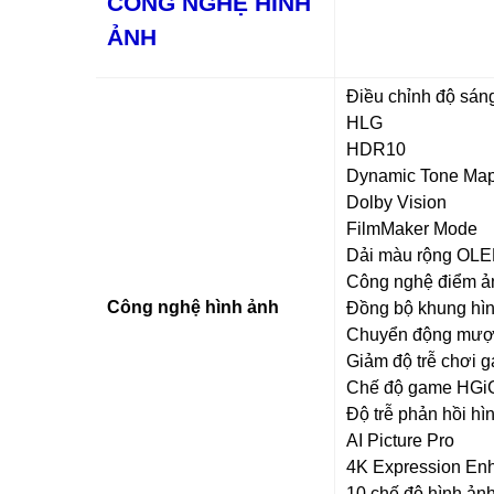
CÔNG NGHỆ HÌNH
ẢNH
Điều chỉnh độ sáng
HLG
HDR10
Dynamic Tone Map
Dolby Vision
FilmMaker Mode
Dải màu rộng OLE
Công nghệ điểm ả
Công nghệ hình ảnh
Đồng bộ khung hìn
Chuyển động mượ
Giảm độ trễ chơi 
Chế độ game HGi
Độ trễ phản hồi hì
AI Picture Pro
4K Expression En
10 chế độ hình ản