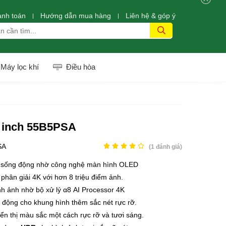
anh toán
Hướng dẫn mua hàng
Liên hệ & góp ý
Máy lọc khí
Điều hòa
5 inch 55B5PSA
SA
(
1
đánh giá)
à sống động nhờ công nghệ màn hình OLED
 phân giải 4K với hơn 8 triệu điểm ảnh.
nh ảnh nhờ bộ xử lý α8 AI Processor 4K
 động cho khung hình thêm sắc nét rực rỡ.
iển thị màu sắc một cách rực rỡ và tươi sáng.