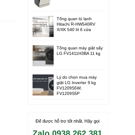
Tổng quan tủ lạnh
Hitachi R-HW540RV
X/XK 540 lít 6 cửa
Tổng quan máy giặt sấy
LG FV1411H3BA 11 kg
Lý do chọn mua máy
giặt LG Inverter 9 kg
FV1209S5W,
FV1209S5P
Để được hỗ trợ tốt nhất. Hãy gọi
Zalo 0938.262.381