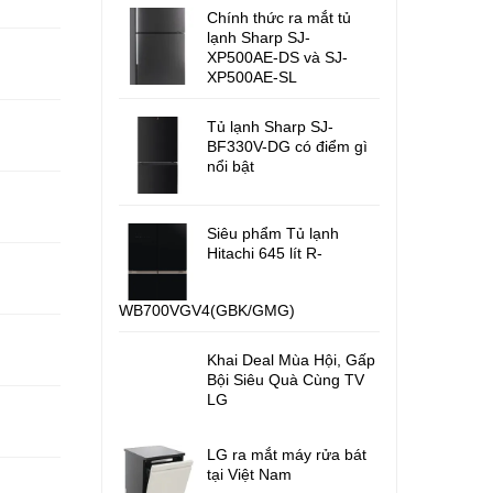
Chính thức ra mắt tủ
lạnh Sharp SJ-
XP500AE-DS và SJ-
XP500AE-SL
Tủ lạnh Sharp SJ-
BF330V-DG có điểm gì
nổi bật
Siêu phẩm Tủ lạnh
Hitachi 645 lít R-
WB700VGV4(GBK/GMG)
Khai Deal Mùa Hội, Gấp
Bội Siêu Quà Cùng TV
LG
LG ra mắt máy rửa bát
tại Việt Nam