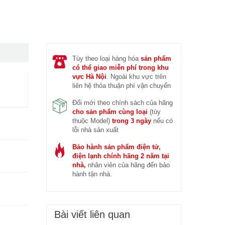
 trước (14/04/2026)
Đ
Tùy theo loại hàng hóa
sản phẩm
có thể giao miễn phí trong khu
vực Hà Nội
. Ngoài khu vực trên
liên hệ thỏa thuận phí vận chuyển
Đổi mới theo chính sách của hãng
cho sản phẩm cùng loại
(tùy
thuộc Model)
trong 3 ngày
nếu có
lỗi nhà sản xuất
Bảo hành sản phẩm điện tử,
điện lạnh chính hãng 2 năm tại
nhà,
nhân viên của hãng đến bảo
hành tận nhà.
Bài viết liên quan