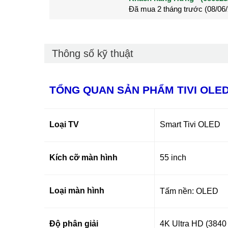
Đã mua 2 tháng trước (28/05
Đã mua 3 tháng trước (27/04
Thông số kỹ thuật
TỔNG QUAN SẢN PHẨM TIVI OLE
Loại TV
Smart Tivi OLED
Kích cỡ màn hình
55 inch
Loại màn hình
Tấm nền: OLED
Độ phân giải
4K Ultra HD (3840