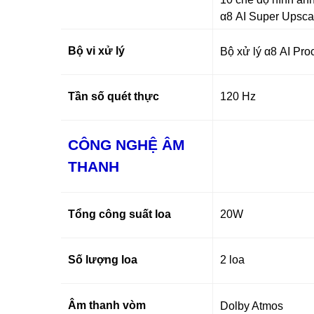
α8 AI Super Upsca
Bộ vi xử lý
Bộ xử lý α8 AI Pr
Tần số quét thực
120 Hz
CÔNG NGHỆ ÂM
THANH
Tổng công suất loa
20W
Số lượng loa
2 loa
Âm thanh vòm
Dolby Atmos