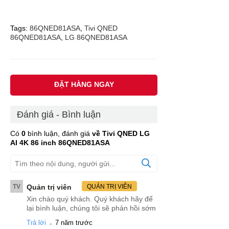
Tags:
86QNED81ASA
,
Tivi QNED
86QNED81ASA
,
LG 86QNED81ASA
ĐẶT HÀNG NGAY
Đánh giá - Bình luận
Có
0
bình luận, đánh giá
về Tivi QNED LG
AI 4K 86 inch 86QNED81ASA
TV
Quản trị viên
QUẢN TRỊ VIÊN
Xin chào quý khách. Quý khách hãy để
lại bình luận, chúng tôi sẽ phản hồi sớm
.
Trả lời
7 năm trước