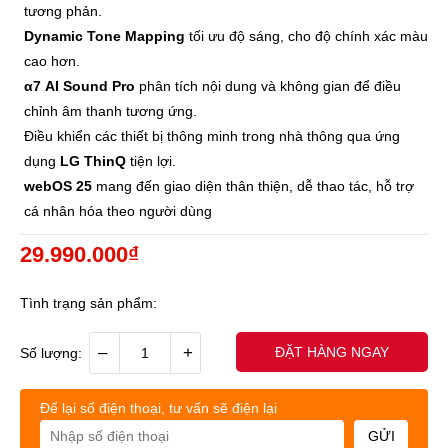
tương phản.
Dynamic Tone Mapping
tối ưu độ sáng, cho độ chính xác màu
cao hơn.
α7 AI Sound Pro
phân tích nội dung và không gian để điều
chỉnh âm thanh tương ứng.
Điều khiển các thiết bị thông minh trong nhà thông qua ứng
dụng
LG ThinQ
tiện lợi.
webOS 25
mang đến giao diện thân thiện, dễ thao tác, hỗ trợ
cá nhân hóa theo người dùng
29.990.000₫
Tình trạng sản phẩm:
–
+
ĐẶT HÀNG NGAY
Số lượng:
Để lại số điện thoại, tư vấn sẽ điện lại
GỬI