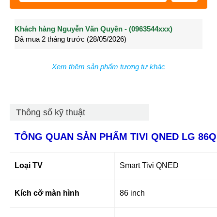
Khách hàng Nguyễn Văn Quyền - (0963544xxx)
Khách hàng Nguyễn Thành Long - (0902021xxx)
Khá
Đã mua 2 tháng trước (28/05/2026)
Đã mua 3 tháng trước (27/04/2026)
Đã m
Xem thêm sản phẩm tương tự khác
Thông số kỹ thuật
TỔNG QUAN SẢN PHẨM TIVI QNED LG 86
Loại TV
Smart Tivi QNED
Kích cỡ màn hình
86 inch