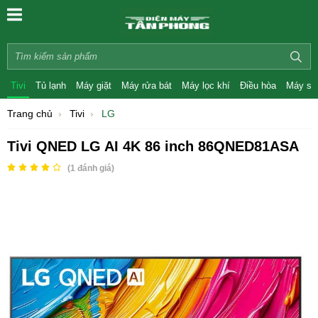
Tivi
Tủ lạnh
Máy giặt
Máy rửa bát
Máy lọc khí
Điều hòa
Máy sấ
Trang chủ
Tivi
LG
Tivi QNED LG AI 4K 86 inch 86QNED81ASA
(
1
đánh giá)