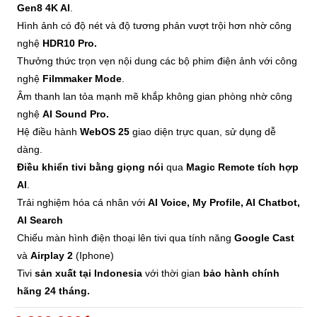
Gen8 4K AI
.
Hình ảnh có độ nét và độ tương phản vượt trội hơn nhờ công
nghệ
HDR10 Pro.
Thưởng thức trọn vẹn nội dung các bộ phim điện ảnh với công
nghệ
Filmmaker Mode
.
Âm thanh lan tỏa mạnh mẽ khắp không gian phòng nhờ công
nghệ
AI Sound Pro.
Hệ điều hành
WebOS
25
giao diện trực quan, sử dụng dễ
dàng.
Điều khiển tivi bằng giọng nói
qua
Magic Remote tích hợp
AI
.
Trải nghiệm hóa cá nhân với
AI Voice, My Profile, AI Chatbot,
AI Search
Chiếu màn hình điện thoại lên tivi qua tính năng
Google Cast
và
Airplay 2
(Iphone)
Tivi
sản xuất tại Indonesia
với thời gian
bảo hành chính
hãng 24 tháng.