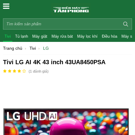
Tivi
Tủ lạnh
Máy giặt
Máy rửa bát
Máy lọc khí
Điều hòa
Máy sấ
Trang chủ
Tivi
LG
Tivi LG AI 4K 43 inch 43UA8450PSA
(
1
đánh giá)