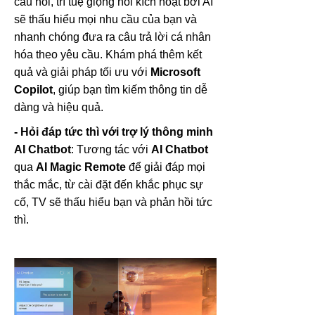
câu hỏi, trí tuệ giọng nói kích hoạt bởi AI
sẽ thấu hiểu mọi nhu cầu của bạn và
nhanh chóng đưa ra câu trả lời cá nhân
hóa theo yêu cầu. Khám phá thêm kết
quả và giải pháp tối ưu với
Microsoft
Copilot
, giúp bạn tìm kiếm thông tin dễ
dàng và hiệu quả.
- Hỏi đáp tức thì với trợ lý thông minh
AI Chatbot
: Tương tác với
AI Chatbot
qua
AI Magic Remote
để giải đáp mọi
thắc mắc, từ cài đặt đến khắc phục sự
cố, TV sẽ thấu hiểu bạn và phản hồi tức
thì.