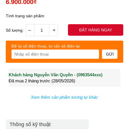
6.900.000₫
Tình trạng sản phẩm:
–
+
ĐẶT HÀNG NGAY
Số lượng:
Để lại số điện thoại, tư vấn sẽ điện lại
GỬI
Khách hàng Nguyễn Văn Quyền - (0963544xxx)
Khách hàng Nguyễn Thành Long - (0902021xxx)
Khá
Đã mua 2 tháng trước (28/05/2026)
Đã mua 3 tháng trước (27/04/2026)
Đã m
Xem thêm sản phẩm tương tự khác
Thông số kỹ thuật