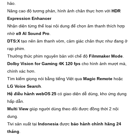
hảo.
Nâng cao độ tương phản, hình ảnh chân thực hơn với
HDR
Expression Enhancer
Nhận diện từng thể loại nội dung để chọn âm thanh thích hợp
nhờ
α9 AI Sound Pro
.
DTS:X
tạo nên âm thanh vòm, cảm giác chân thực như đang ở
rạp phim.
Thưởng thức phim nguyên bản với chế độ
Filmmaker Mode
.
Dolby Vision for Gaming 4K 120 fps
cho hình ảnh mượt mà,
chính xác hơn.
Tìm kiếm giọng nói bằng tiếng Việt qua
Magic Remote
hoặc
LG Voice Search
.
Hệ điều hành webOS 25
có giao diện dễ dùng, kho ứng dụng
hấp dẫn.
Multi View
giúp người dùng theo dõi được đồng thời 2 nội
dung.
Tivi sản xuất tại
Indonesia
được
bảo hành chính hãng 24
tháng
.