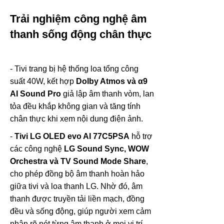
Trải nghiệm công nghệ âm
thanh sống động chân thực
- Tivi trang bị hệ thống loa tổng công
suất 40W, kết hợp
Dolby Atmos và α9
AI Sound Pro
giả lập âm thanh vòm, lan
tỏa đều khắp không gian và tăng tính
chân thực khi xem nội dung điện ảnh.
-
Tivi LG OLED evo AI 77C5PSA
hỗ trợ
các công nghệ
LG Sound Sync, WOW
Orchestra và TV Sound Mode Share
,
cho phép đồng bộ âm thanh hoàn hảo
giữa tivi và loa thanh LG. Nhờ đó, âm
thanh được truyền tải liền mạch, đồng
đều và sống động, giúp người xem cảm
nhận rõ nét từng âm thanh ở mọi vị trí