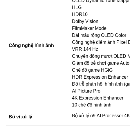
OLED Dynamic Tone Mappi
HLG
HDR10
Dolby Vision
FilmMaker Mode
Dải màu rộng OLED Color
Công nghệ điểm ảnh Pixel
Công nghệ hình ảnh
VRR 144 Hz
Chuyển động mượt OLED M
Giảm độ trễ chơi game Aut
Chế độ game HGiG
HDR Expression Enhancer
Độ trễ phản hồi hình ảnh (g
AI Picture Pro
4K Expression Enhancer
10 chế độ hình ảnh
Bộ xử lý α9 AI Processor 4
Bộ vi xử lý