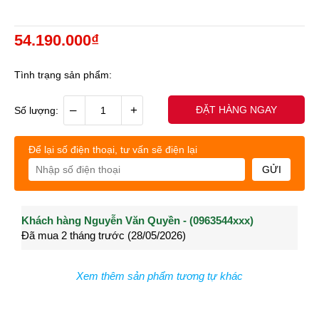
54.190.000₫
Tình trạng sản phẩm:
–
+
ĐẶT HÀNG NGAY
Số lượng:
Để lại số điện thoại, tư vấn sẽ điện lại
GỬI
Khách hàng Nguyễn Văn Quyền - (0963544xxx)
Khách hàng Nguyễn Thành Long - (0902021xxx)
Khá
Đã mua 2 tháng trước (28/05/2026)
Đã mua 3 tháng trước (27/04/2026)
Đã m
Xem thêm sản phẩm tương tự khác