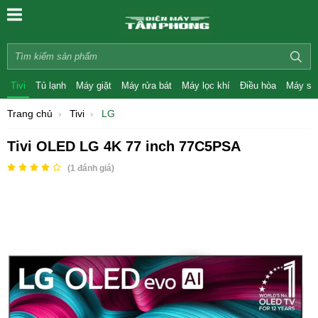
Tivi
Tủ lạnh
Máy giặt
Máy rửa bát
Máy lọc khí
Điều hòa
Máy sấ
Trang chủ
Tivi
LG
Tivi OLED LG 4K 77 inch 77C5PSA
(
1
đánh giá)