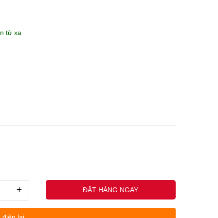
n từ xa
+
ĐẶT HÀNG NGAY
 điện lại