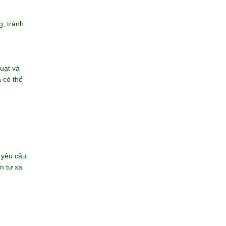
, tránh
quạt và
 có thể
c yêu cầu
n tư xa