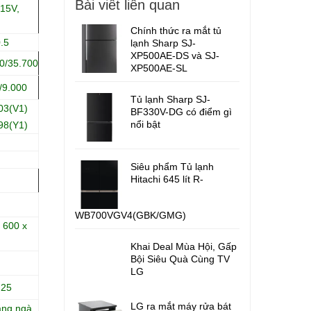
Bài viết liên quan
15V,
Chính thức ra mắt tủ
.5
lạnh Sharp SJ-
XP500AE-DS và SJ-
0/35.700
XP500AE-SL
/9.000
Tủ lạnh Sharp SJ-
03(V1)
BF330V-DG có điểm gì
nổi bật
98(Y1)
Siêu phẩm Tủ lạnh
Hitachi 645 lít R-
WB700VGV4(GBK/GMG)
 600 x
Khai Deal Mùa Hội, Gấp
Bội Siêu Quà Cùng TV
LG
 25
LG ra mắt máy rửa bát
ắng ngà