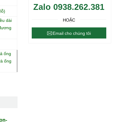
Zalo 0938.262.381
lỗ)
HOẶC
ều dài
đương
Email cho chúng tôi
ả ống
và ống
on-