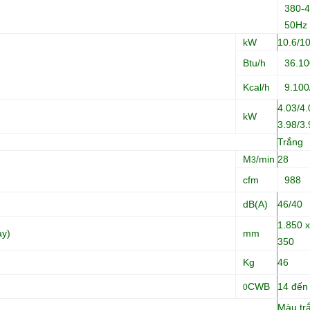
380-4
50Hz
kW
10.6/10
Btu/h
36.10
Kcal/h
9.100
4.03/4.
kW
3.98/3.
Trắng
M
/min
28
3
cfm
988
dB(A)
46/40
1.850 x
ày)
mm
350
Kg
46
CWB
14 đến
0
Màu tr