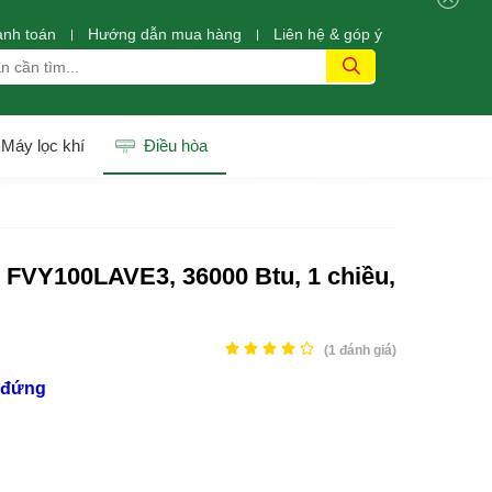
anh toán
Hướng dẫn mua hàng
Liên hệ & góp ý
Máy lọc khí
Điều hòa
 FVY100LAVE3, 36000 Btu, 1 chiều,
(
1
đánh giá)
uốc nhân - (0845678xxx)
Khách h
ủ đứng
 trước (14/04/2026)
Đ