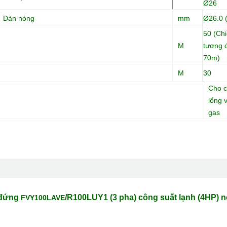
Ø26
Dàn nóng
mm
Ø26.0 (
50 (Chi
M
tương 
70m)
M
30
Cho c
lổng 
gas
 đứng
/R100LUY1 (3 pha) công suất lạnh (4HP) n
FVY100LAVE