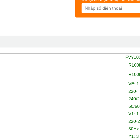
FVY10
R100
R100
VE: 1
220-
240/2
50/6
V1: 1
220-2
50Hz
Y1: 3