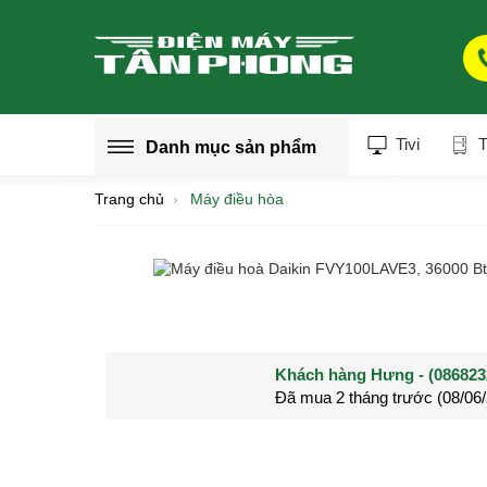
Tivi
T
Danh mục
sản phẩm
Trang chủ
Máy điều hòa
Khách hàng Nguyễn Thành Long - 
Khách hàng Nguyễn Văn Quyền - (
Đã mua 2 tháng trước (28/05
Đã mua 3 tháng trước (27/04