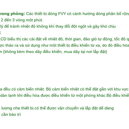
 trong phòng:
Các thiết bị dòng FVY có cánh hướng dòng phân bố rộng
 2 đến 3 vòng một phút.
ý để tránh nhiệt độ không khí thay đổi đột ngột và gây khó chịu
:
D biểu thị các cài đặt về nhiệt độ, thời gian, đảo gió tự động, tốc độ 
 tháo ra và sử dụng như một thiết bị điều khiển từ xa, do đó điều hòa
 (không kèm theo dây điều khiển, mua dây tại nơi lắp đặt)
a đều có cảm biến nhiệt. Bộ cảm biến nhiệt có thể đặt gần với khu vự
 dàn lạnh khi điều hòa được điều khiển từ một phòng khác.Bộ điều khiể
 lượng nhẹ thiết bị có thể được vận chuyển và lắp đặt dể dàng
cần bảo trì