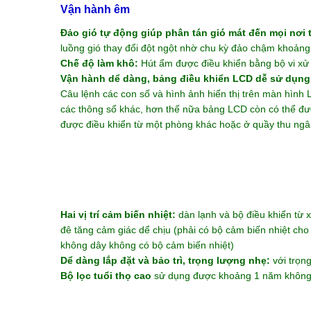
Vận hành êm
Đảo gió tự động giúp phân tán gió mát đến mọi nơi
luồng gió thay đổi đột ngột nhờ chu kỳ đảo chậm khoảng
Chế độ làm khô:
Hút ẩm được điều khiển bằng bộ vi xử l
V
ận hành dể dàng, bảng điều khiển LCD dễ sử dụng
Câu lệnh các con số và hình ảnh hiển thị trên màn hình LC
các thông số khác, hơn thế nữa bảng LCD còn có thể được
được điều khiển từ một phòng khác hoặc ở quầy thu ngân
Hai vị trí cảm biến nhiệt:
dàn lạnh và bộ điều khiển từ x
đê tăng cảm giác dể chịu (phải có bộ cảm biến nhiệt cho
không dây không có bộ cảm biến nhiệt)
Dể dàng lắp đặt và bảo trì, trọng lượng nhẹ:
với trọng
Bộ lọc tuổi thọ cao
sử dụng được khoảng 1 năm không 