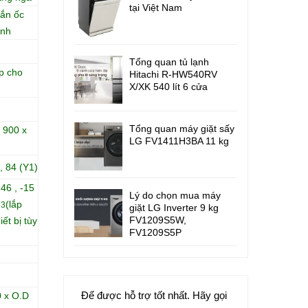
tại Việt Nam
oắn ốc
ính
Tổng quan tủ lạnh
p cho
Hitachi R-HW540RV
X/XK 540 lít 6 cửa
Tổng quan máy giặt sấy
 900 x
LG FV1411H3BA 11 kg
, 84 (Y1)
46 , -15
Lý do chọn mua máy
6
(lắp
3
giặt LG Inverter 9 kg
FV1209S5W,
iết bị tùy
FV1209S5P
Để được hỗ trợ tốt nhất. Hãy gọi
0 x O.D