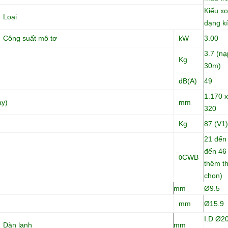
Kiểu x
Loại
dạng k
Công suất mô tơ
kW
3.00
3.7 (nạ
Kg
30m)
dB(A)
49
1.170 x
ày)
mm
320
Kg
87 (V1)
21 đến 
đến 4
CWB
0
thêm th
chọn)
mm
Ø9.5
mm
Ø15.9
I.D Ø2
Dàn lạnh
mm