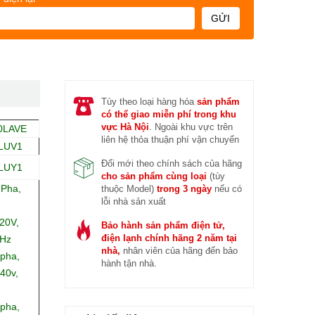
GỬI
Tùy theo loại hàng hóa
sản phẩm
có thể giao miễn phí trong khu
vực Hà Nội
. Ngoài khu vực trên
0LAVE
liên hệ thỏa thuận phí vận chuyển
LUV1
Đổi mới theo chính sách của hãng
LUY1
cho sản phẩm cùng loại
(tùy
 Pha,
thuộc Model)
trong 3 ngày
nếu có
lỗi nhà sản xuất
20V,
Bảo hành sản phẩm điện tử,
điện lạnh chính hãng 2 năm tại
0Hz
nhà,
nhân viên của hãng đến bảo
 pha,
hành tận nhà.
40v,
 pha,