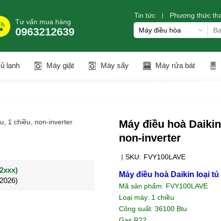
Tin tức
Phương thức th
Tư vấn mua hàng
0963212639
ủ lạnh
Máy giặt
Máy sấy
Máy rửa bát
Máy điều hoà Daikin
non-inverter
SKU:
FVY100LAVE
(0902021xxx)
0963544xxx)
Khách hàng Nguyễn q
Máy điều hoà Daikin loại t
/2026)
/2026)
Đã mua 4 tháng
Mã sản phẩm: FVY100LAVE
Loại máy: 1 chiều
Công suất: 36100 Btu
Gas R22