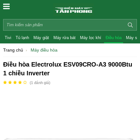
Tivi
Tủ lạnh
Máy giặt
Máy rửa bát
Máy lọc khí
Điều hòa
Máy sấ
Trang chủ
Máy điều hòa
Điều hòa Electrolux ESV09CRO-A3 9000Btu
1 chiều Inverter
(
1
đánh giá)