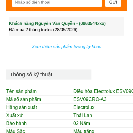
GỬI
Khách hàng Nguyễn Văn Quyền - (0963544xxx)
Khách hàng Nguyễn Thành Long - (0902021xxx)
Khá
Đã mua 2 tháng trước (28/05/2026)
Đã mua 3 tháng trước (27/04/2026)
Đã m
Xem thêm sản phẩm tương tự khác
Thông số kỹ thuật
Tên sản phẩm
Điều hòa Electrolux
ESV09C
Mã số sản phẩm
ESV09CRO-A3
Hãng sản xuất
Electrolux
Xuất xứ
Thái Lan
Bảo hành
02 Năm
Màu Sắc
Màu trắng