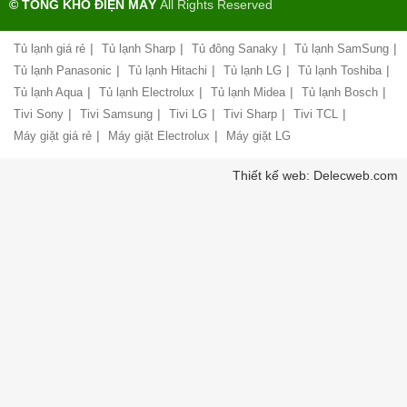
© TỔNG KHO ĐIỆN MÁY
All Rights Reserved
đổi
ty
mới
hàng
|
|
|
|
Tủ lạnh giá rẻ
Tủ lạnh Sharp
Tủ đông Sanaky
Tủ lạnh SamSung
Chính
hóa
sách
|
|
|
|
Tủ lạnh Panasonic
Tủ lạnh Hitachi
Tủ lạnh LG
Tủ lạnh Toshiba
bảo
|
|
|
|
Tủ lạnh Aqua
Tủ lạnh Electrolux
Tủ lạnh Midea
Tủ lạnh Bosch
Chính
hành
sách
|
|
|
|
|
Tivi Sony
Tivi Samsung
Tivi LG
Tivi Sharp
Tivi TCL
vận
giao
chuyển
|
|
Máy giặt giá rẻ
Máy giặt Electrolux
Máy giặt LG
nhận
và
Liên
Thiết kế web: Delecweb.com
lắp
hệ,
đặt
góp
hàng
ý
hóa
Chính
Chất
sách
lượng
vận
phục
chuyển
vụ
hàng
hóa
Hướng
dẫn
Bảo
thanh
mật
toán