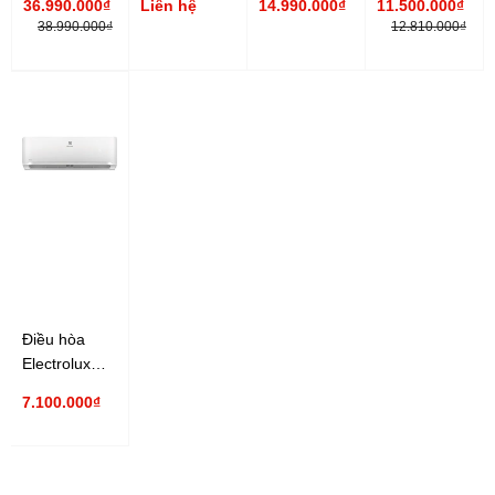
36.990.000₫
Liên hệ
14.990.000₫
11.500.000₫
36000 Btu, 1
9000Btu 1
24000Btu 1
chiều
38.990.000₫
12.810.000₫
chiều, non-
chiều
chiều
Inverter
inverter
Inverter
Inverter
XU9UKH-8
Điều hòa
Electrolux
ESV09CRO-
7.100.000₫
A3 9000Btu 1
chiều
Inverter