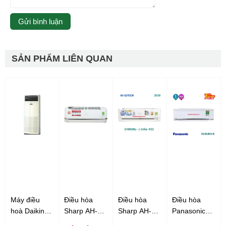
SẢN PHẨM LIÊN QUAN
Máy điều
Điều hòa
Điều hòa
Điều hòa
hoà Daikin
Sharp AH-
Sharp AH-
Panasonic
FVY100LAVE3,
X25VEW
X24VEW
9000Btu 1