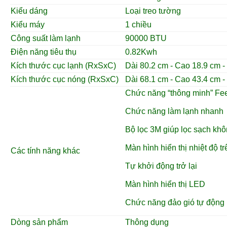
Kiểu dáng
Loại treo tường
Kiểu máy
1 chiều
Công suất làm lạnh
90000 BTU
Điện năng tiêu thụ
0.82Kwh
Kích thước cục lạnh (RxSxC)
Dài 80.2 cm - Cao 18.9 cm -
Kích thước cục nóng (RxSxC)
Dài 68.1 cm - Cao 43.4 cm -
Chức năng “thông minh” Fe
Chức năng làm lạnh nhanh
Bộ lọc 3M giúp lọc sạch khô
Màn hình hiển thị nhiệt độ t
Các tính năng khác
Tự khởi động tr
ở
lại
Màn hình hiển thị LED
Ch
ức năng đ
ảo gió tự động
Dòng sản phẩm
Thông dụng