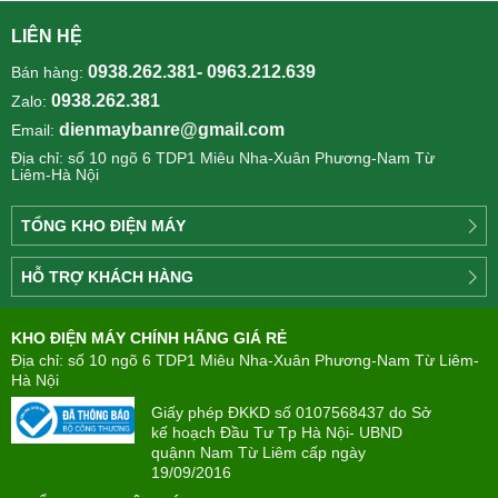
LIÊN HỆ
0938.262.381- 0963.212.639
Bán hàng:
0938.262.381
Zalo:
dienmaybanre@gmail.com
Email:
Địa chỉ: số 10 ngõ 6 TDP1 Miêu Nha-Xuân Phương-Nam Từ
Liêm-Hà Nội
TỔNG KHO ĐIỆN MÁY
Công
HỖ TRỢ KHÁCH HÀNG
ty
Điện
Tìm
máy
KHO ĐIỆN MÁY CHÍNH HÃNG GIÁ RẺ
hiểu
TÂN
về
Địa chỉ: số 10 ngõ 6 TDP1 Miêu Nha-Xuân Phương-Nam Từ Liêm-
PHONG(8:00
mua
Hà Nội
-
trả
22:00)
Giấy phép ĐKKD số 0107568437 do Sở
góp
kế hoạch Đầu Tư Tp Hà Nội- UBND
quậnn Nam Từ Liêm cấp ngày
Giới
Chính
19/09/2016
thiệu
sách
công