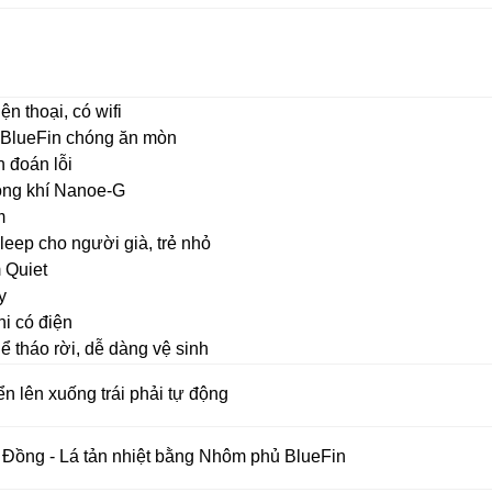
n thoại, có wifi
 BlueFin chóng ăn mòn
 đoán lỗi
ông khí Nanoe-G
m
eep cho người già, trẻ nhỏ
 Quiet
y
hi có điện
ể tháo rời, dễ dàng vệ sinh
ển lên xuống trái phải tự động
Đồng - Lá tản nhiệt bằng Nhôm phủ BlueFin