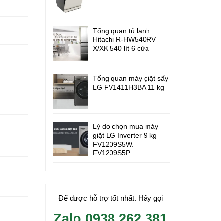
Tổng quan tủ lạnh
Hitachi R-HW540RV
X/XK 540 lít 6 cửa
Tổng quan máy giặt sấy
LG FV1411H3BA 11 kg
Lý do chọn mua máy
giặt LG Inverter 9 kg
FV1209S5W,
FV1209S5P
Để được hỗ trợ tốt nhất. Hãy gọi
Zalo 0938.262.381