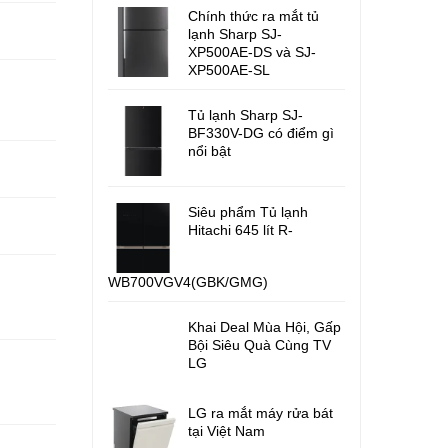
Chính thức ra mắt tủ
lạnh Sharp SJ-
XP500AE-DS và SJ-
XP500AE-SL
Tủ lạnh Sharp SJ-
BF330V-DG có điểm gì
nổi bật
Siêu phẩm Tủ lạnh
Hitachi 645 lít R-
WB700VGV4(GBK/GMG)
Khai Deal Mùa Hội, Gấp
Bội Siêu Quà Cùng TV
LG
LG ra mắt máy rửa bát
tại Việt Nam