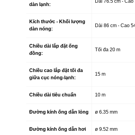
Dài 76.5 cm - Cao
dàn lạnh:
Kích thước - Khối lượng
Dài 86 cm - Cao 5
dàn nóng:
Chiều dài lắp đặt ống
Tối đa 20 m
đồng:
Chiều cao lắp đặt tối đa
15 m
giữa cục nóng-lạnh:
Chiều dài tiêu chuẩn
10 m
Đường kính ống dẫn lỏng
ø 6.35 mm
Đường kính ống dẫn hơi
ø 9.52 mm