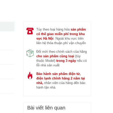
 trước (14/04/2026)
Đ
Tùy theo loại hàng hóa
sản phẩm
có thể giao miễn phí trong khu
vực Hà Nội
. Ngoài khu vực trên
liên hệ thỏa thuận phí vận chuyển
Đổi mới theo chính sách của hãng
cho sản phẩm cùng loại
(tùy
thuộc Model)
trong 3 ngày
nếu có
lỗi nhà sản xuất
Bảo hành sản phẩm điện tử,
điện lạnh chính hãng 2 năm tại
nhà,
nhân viên của hãng đến bảo
hành tận nhà.
Bài viết liên quan