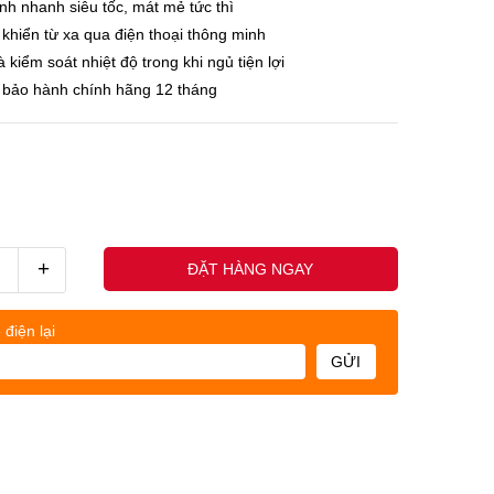
nh nhanh siêu tốc, mát mẻ tức thì
 khiển từ xa qua điện thoại thông minh
kiểm soát nhiệt độ trong khi ngủ tiện lợi
 bảo hành chính hãng 12 tháng
+
ĐẶT HÀNG NGAY
 điện lại
GỬI
uốc nhân - (0845678xxx)
Khách h