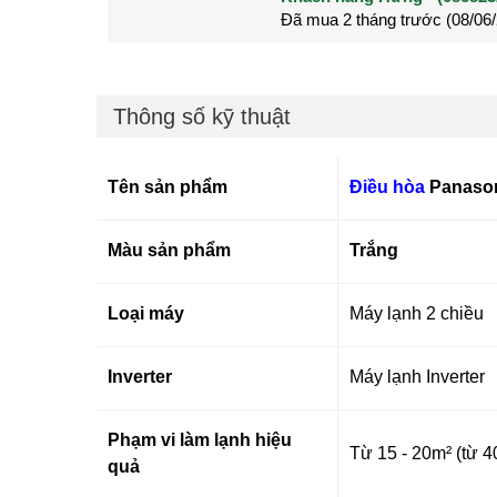
Đã mua 2 tháng trước (28/05
Đã mua 3 tháng trước (27/04
Thông số kỹ thuật
Tên sản phẩm
Điều hòa
Panason
Màu sản phẩm
Trắng
Loại máy
Máy lạnh 2 chiều
Inverter
Máy lạnh Inverter
Phạm vi làm lạnh hiệu
Từ 15 - 20m² (từ 4
quả