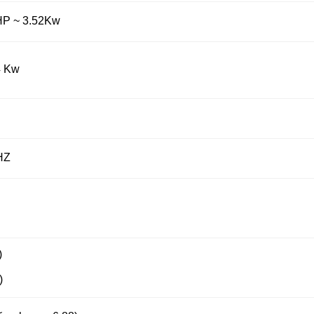
 HP ~ 3.52Kw
4 Kw
HZ
)
)