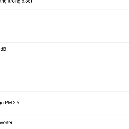
năng lượng 6.88)
5 dB
ịn PM 2.5
nverter