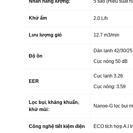
Nhãn năng lượng:
5 sao (Hiệu suất 
Khử ẩm
2.0 L/h
Lưu lượng gió
12.7 m3/min
Dàn lạnh 42/30/2
Độ ồn
Cục nóng 50 dB
Cục lạnh 3.26
EER
Cục nóng: 3.59
Lọc bụi, kháng khuẩn,
Nanoe-G lọc bụi m
khử mùi:
Công nghệ tiết kiệm điện
ECO tích hợp A.I I