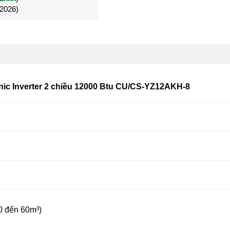
/2026)
/2026)
Đã mua 4 tháng
ic Inverter 2 chiều 12000 Btu CU/CS-
YZ12AKH-8
0 đến 60m³)