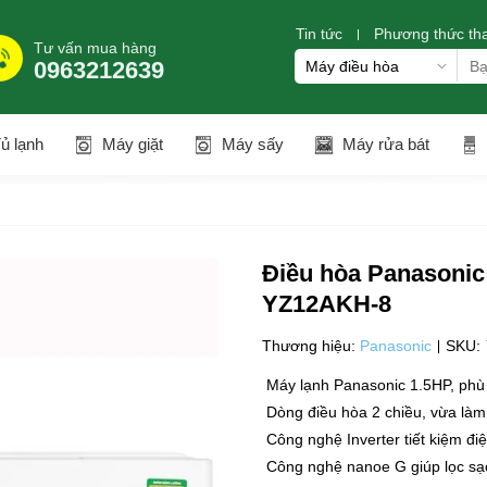
Tin tức
Phương thức th
Tư vấn mua hàng
0963212639
ủ lạnh
Máy giặt
Máy sấy
Máy rửa bát
Điều hòa Panasonic 
YZ12AKH-8
Thương hiệu:
Panasonic
SKU:
Máy lạnh Panasonic 1.5HP, phù
Dòng điều hòa 2 chiều, vừa là
Công nghệ Inverter tiết kiệm đi
Công nghệ nanoe G giúp lọc sạc