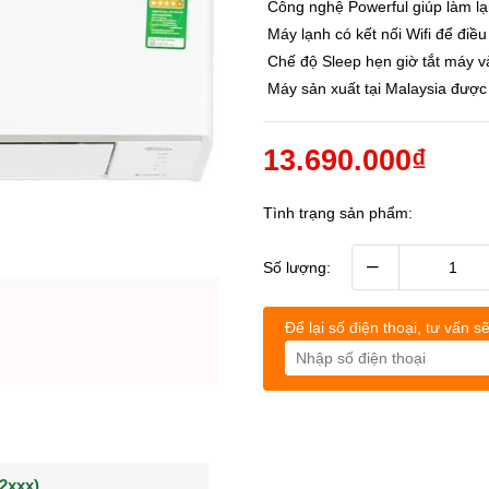
Công nghệ Powerful giúp làm lạ
Máy lạnh có kết nối Wifi để điều
Chế độ Sleep hẹn giờ tắt máy và 
Máy sản xuất tại Malaysia được
13.690.000₫
Tình trạng sản phẩm:
–
Số lượng:
Để lại số điện thoại, tư vấn sẽ
(0902021xxx)
0963544xxx)
Khách hàng Nguyễn q