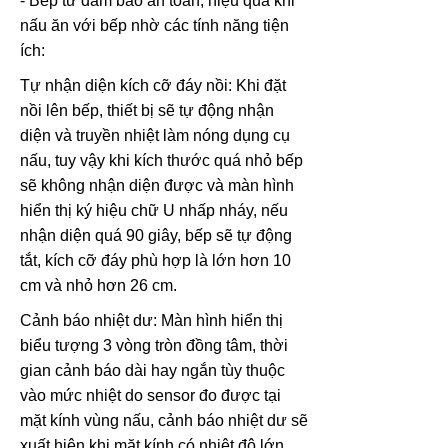
- Bếp từ đảm bảo an toàn, hiệu quả khi
nấu ăn với bếp nhờ các tính năng tiện
ích:
Tự nhận diện kích cỡ đáy nồi: Khi đặt
nồi lên bếp, thiết bị sẽ tự động nhận
diện và truyền nhiệt làm nóng dụng cụ
nấu, tuy vậy khi kích thước quá nhỏ bếp
sẽ không nhận diện được và màn hình
hiển thị ký hiệu chữ U nhấp nháy, nếu
nhận diện quá 90 giây, bếp sẽ tự động
tắt, kích cỡ đáy phù hợp là lớn hơn 10
cm và nhỏ hơn 26 cm.
Cảnh báo nhiệt dư: Màn hình hiển thị
biểu tượng 3 vòng tròn đồng tâm, thời
gian cảnh báo dài hay ngắn tùy thuộc
vào mức nhiệt do sensor đo được tại
mặt kính vùng nấu, cảnh báo nhiệt dư sẽ
xuất hiện khi mặt kính có nhiệt độ lớn