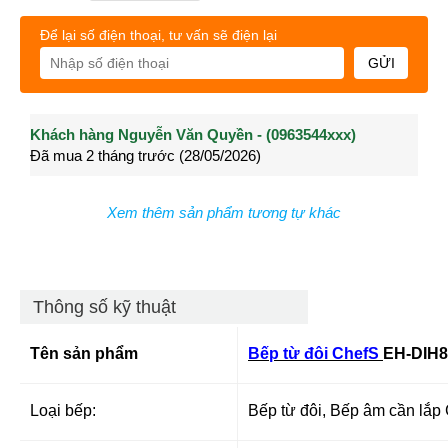
Để lại số điện thoại, tư vấn sẽ điện lại
GỬI
Khách hàng Nguyễn Văn Quyền - (0963544xxx)
Khách hàng Nguyễn Thành Long - (0902021xxx)
Khá
Đã mua 2 tháng trước (28/05/2026)
Đã mua 3 tháng trước (27/04/2026)
Đã m
Xem thêm sản phẩm tương tự khác
Thông số kỹ thuật
Tên sản phẩm
Bếp từ đôi ChefS
EH-DIH8
Loại bếp:
Bếp từ đôi, Bếp âm cần lắp