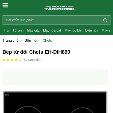
Tivi
Tủ lạnh
Máy giặt
Máy rửa bát
Máy lọc khí
Điều hòa
Máy sấ
Trang chủ
Bếp Từ
Chefs
Bếp từ đôi Chefs EH-DIH890
(
1
đánh giá)