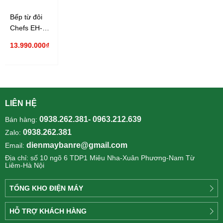
Bếp từ đôi
Chefs EH-
DIH836
13.990.000₫
Inverter
LIÊN HỆ
0938.262.381- 0963.212.639
Bán hàng:
0938.262.381
Zalo:
dienmaybanre@gmail.com
Email:
Địa chỉ: số 10 ngõ 6 TDP1 Miêu Nha-Xuân Phương-Nam Từ
Liêm-Hà Nội
TỔNG KHO ĐIỆN MÁY
Công
HỖ TRỢ KHÁCH HÀNG
ty