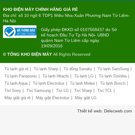
Điện
Tìm
máy
KHO ĐIỆN MÁY CHÍNH HÃNG GIÁ RẺ
hiểu
TÂN
về
Địa chỉ: số 10 ngõ 6 TDP1 Miêu Nha-Xuân Phương-Nam Từ Liêm-
PHONG(8:00
mua
Hà Nội
-
trả
22:00)
Giấy phép ĐKKD số 0107568437 do Sở
góp
kế hoạch Đầu Tư Tp Hà Nội- UBND
quậnn Nam Từ Liêm cấp ngày
Giới
Chính
19/09/2016
thiệu
sách
công
© TỔNG KHO ĐIỆN MÁY
All Rights Reserved
đổi
ty
mới
hàng
|
|
|
|
Tủ lạnh giá rẻ
Tủ lạnh Sharp
Tủ đông Sanaky
Tủ lạnh SamSung
Chính
hóa
sách
|
|
|
|
Tủ lạnh Panasonic
Tủ lạnh Hitachi
Tủ lạnh LG
Tủ lạnh Toshiba
bảo
|
|
|
|
Tủ lạnh Aqua
Tủ lạnh Electrolux
Tủ lạnh Midea
Tủ lạnh Bosch
Chính
hành
sách
|
|
|
|
|
Tivi Sony
Tivi Samsung
Tivi LG
Tivi Sharp
Tivi TCL
vận
giao
chuyển
|
|
Máy giặt giá rẻ
Máy giặt Electrolux
Máy giặt LG
nhận
và
Liên
Thiết kế web: Delecweb.com
lắp
hệ,
đặt
góp
hàng
ý
hóa