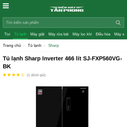
Tivi
Tủ lạnh
Máy giặt
Máy rửa bát
Máy lọc khí
Điều hòa
Máy sấ
Trang chủ
Tủ lạnh
Sharp
Tủ lạnh Sharp Inverter 466 lít SJ-FXP560VG-
BK
(
1
đánh giá)