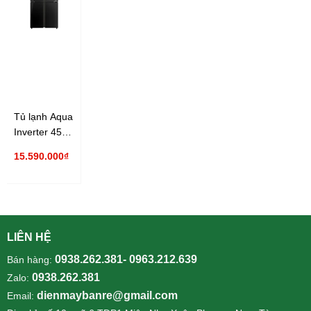
Tủ lạnh Aqua
Inverter 456
lít AQR-
15.590.000₫
IGW525EM(GB)
LIÊN HỆ
0938.262.381- 0963.212.639
Bán hàng:
0938.262.381
Zalo:
dienmaybanre@gmail.com
Email: