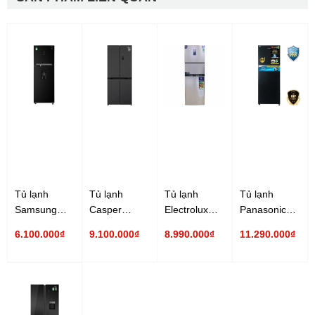
Tủ lạnh
Tủ lạnh
Tủ lạnh
Tủ lạnh
Samsung
Casper
Electrolux
Panasonic
Inverter 319
Inverter 430
Inverter 340
Inverter 326
6.100.000₫
9.100.000₫
8.990.000₫
11.290.000₫
lít
lít RM-430PB
lít
lít NR-
RT32K5932BU/SV
EME3700H-A
TL351BPKV