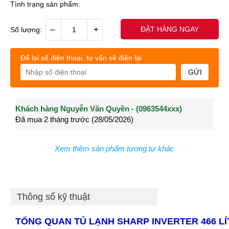
Tình trạng sản phẩm:
–
+
ĐẶT HÀNG NGAY
Số lượng:
Để lại số điện thoại, tư vấn sẽ điện lại
GỬI
Khách hàng Nguyễn Văn Quyền - (0963544xxx)
Khách hàng Nguyễn Thành Long - (0902021xxx)
Khá
Đã mua 2 tháng trước (28/05/2026)
Đã mua 3 tháng trước (27/04/2026)
Đã m
Xem thêm sản phẩm tương tự khác
Thông số kỹ thuật
TỔNG QUAN TỦ LẠNH SHARP INVERTER 466 LÍ