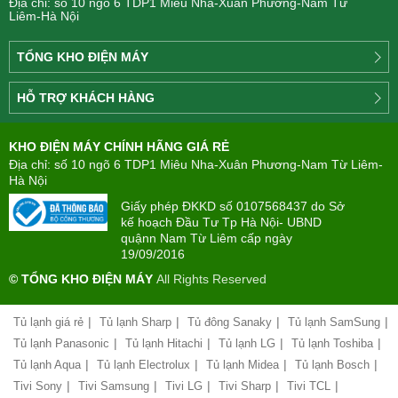
Địa chỉ: số 10 ngõ 6 TDP1 Miêu Nha-Xuân Phương-Nam Từ
Liêm-Hà Nội
TỔNG KHO ĐIỆN MÁY
Công
HỖ TRỢ KHÁCH HÀNG
ty
Điện
Tìm
máy
KHO ĐIỆN MÁY CHÍNH HÃNG GIÁ RẺ
hiểu
TÂN
về
Địa chỉ: số 10 ngõ 6 TDP1 Miêu Nha-Xuân Phương-Nam Từ Liêm-
PHONG(8:00
mua
Hà Nội
-
trả
22:00)
Giấy phép ĐKKD số 0107568437 do Sở
góp
kế hoạch Đầu Tư Tp Hà Nội- UBND
quậnn Nam Từ Liêm cấp ngày
Giới
Chính
19/09/2016
thiệu
sách
công
© TỔNG KHO ĐIỆN MÁY
All Rights Reserved
đổi
ty
mới
hàng
|
|
|
|
Tủ lạnh giá rẻ
Tủ lạnh Sharp
Tủ đông Sanaky
Tủ lạnh SamSung
Chính
hóa
sách
|
|
|
|
Tủ lạnh Panasonic
Tủ lạnh Hitachi
Tủ lạnh LG
Tủ lạnh Toshiba
bảo
|
|
|
|
Tủ lạnh Aqua
Tủ lạnh Electrolux
Tủ lạnh Midea
Tủ lạnh Bosch
Chính
hành
sách
|
|
|
|
|
Tivi Sony
Tivi Samsung
Tivi LG
Tivi Sharp
Tivi TCL
vận