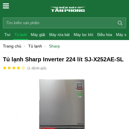
Tivi
Tủ lạnh
Máy giặt
Máy rửa bát
Máy lọc khí
Điều hòa
Máy sấ
Trang chủ
Tủ lạnh
Sharp
Tủ lạnh Sharp Inverter 224 lít SJ-X252AE-SL
(
1
đánh giá)