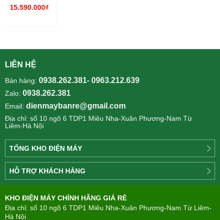
lít AQR-
15.590.000₫
IGW525EM(GB)
LIÊN HỆ
0938.262.381- 0963.212.639
Bán hàng:
0938.262.381
Zalo:
dienmaybanre@gmail.com
Email:
Địa chỉ: số 10 ngõ 6 TDP1 Miêu Nha-Xuân Phương-Nam Từ
Liêm-Hà Nội
TỔNG KHO ĐIỆN MÁY
Công
HỖ TRỢ KHÁCH HÀNG
ty
Điện
Tìm
máy
KHO ĐIỆN MÁY CHÍNH HÃNG GIÁ RẺ
hiểu
TÂN
về
Địa chỉ: số 10 ngõ 6 TDP1 Miêu Nha-Xuân Phương-Nam Từ Liêm-
PHONG(8:00
mua
Hà Nội
-