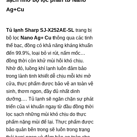
sạch nhờ bộ lọc phân tử Nano
Ag+Cu
Tủ lạnh Sharp SJ-X252AE-SL
trang bị
bộ lọc
Nano Ag+ Cu t
hông qua các tinh
thể bạc, đồng có khả năng kháng khuẩn
đến 99.9%, loại bỏ vi rút, nấm mốc…
đồng thời còn khử mùi hôi khó chịu.
Nhờ đó, luồng khí lạnh luôn đảm bảo
trong lành tinh khiết dễ chịu mỗi khi mở
cửa, thực phẩm được bảo vệ an toàn vệ
sinh, thơm ngon, đầy đủ nhất dinh
dưỡng.… Tủ lạnh sẽ ngăn chặn sự phát
triển của vi khuẩn ngay từ đầu đồng thời
lọc sạch những mùi khó chịu do thực
phẩm nặng mùi để lại. Thực phẩm được
bảo quản bên trong sẽ luôn trong trạng