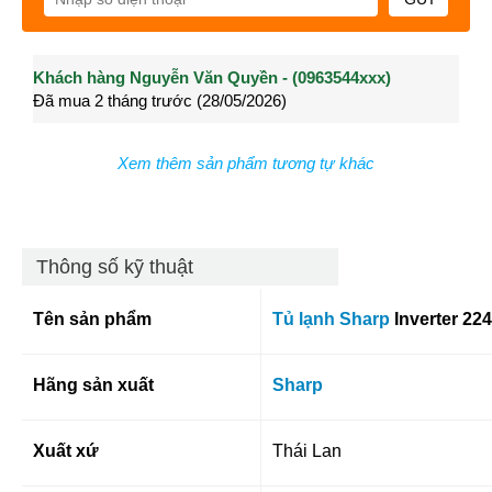
Khách hàng Nguyễn Văn Quyền - (0963544xxx)
Khách hàng Nguyễn Thành Long - (0902021xxx)
Khá
Đã mua 2 tháng trước (28/05/2026)
Đã mua 3 tháng trước (27/04/2026)
Đã m
Xem thêm sản phẩm tương tự khác
Thông số kỹ thuật
Tên sản phẩm
Tủ lạnh Sharp
Inverter
224
Hãng sản xuất
Sharp
Xuất xứ
Thái Lan