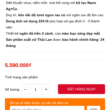
Diệt khuẩn virus, nấm mốc, mùi hôi cùng với
bộ lọc Nano
Ag+Cu
.
Duy trì,
kéo dài độ tươi ngon rau củ
với ngăn rau độ ẩm cao
Dung tích sử dụng 224 lít
phù hợp với gia đình 2 - 3 thành
viên
Thiết kế
ngăn đá trên 2 cánh
, cửa
màu bạc sáng đẹp mắt
Sản phẩm xuất xứ Thái Lan
được
bảo hành chính hãng: 24
tháng
5.590.000₫
Tình trạng sản phẩm:
–
+
ĐẶT HÀNG NGAY
Số lượng:
Để lại số điện thoại, tư vấn sẽ điện lại
GỬI