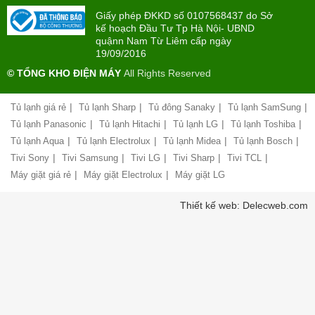
trả
22:00)
Giấy phép ĐKKD số 0107568437 do Sở
góp
kế hoạch Đầu Tư Tp Hà Nội- UBND
quậnn Nam Từ Liêm cấp ngày
Giới
Chính
19/09/2016
thiệu
sách
công
© TỔNG KHO ĐIỆN MÁY
All Rights Reserved
đổi
ty
mới
hàng
|
|
|
|
Tủ lạnh giá rẻ
Tủ lạnh Sharp
Tủ đông Sanaky
Tủ lạnh SamSung
Chính
hóa
sách
|
|
|
|
Tủ lạnh Panasonic
Tủ lạnh Hitachi
Tủ lạnh LG
Tủ lạnh Toshiba
bảo
|
|
|
|
Tủ lạnh Aqua
Tủ lạnh Electrolux
Tủ lạnh Midea
Tủ lạnh Bosch
Chính
hành
sách
|
|
|
|
|
Tivi Sony
Tivi Samsung
Tivi LG
Tivi Sharp
Tivi TCL
vận
giao
chuyển
|
|
Máy giặt giá rẻ
Máy giặt Electrolux
Máy giặt LG
nhận
và
Liên
Thiết kế web: Delecweb.com
lắp
hệ,
đặt
góp
hàng
ý
hóa
Chính
Chất
sách
lượng
vận
phục
chuyển
vụ