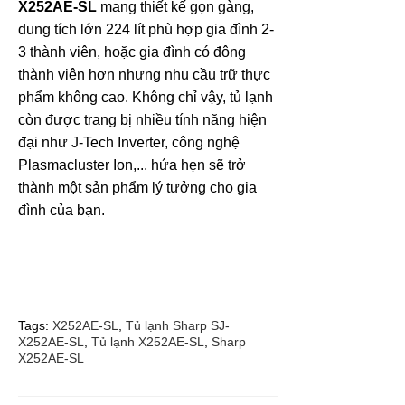
X252AE-SL
mang thiết kế gọn gàng,
dung tích lớn 224 lít phù hợp gia đình 2-
3 thành viên, hoặc gia đình có đông
thành viên hơn nhưng nhu cầu trữ thực
phẩm không cao. Không chỉ vậy, tủ lạnh
còn được trang bị nhiều tính năng hiện
đại như J-Tech Inverter, công nghệ
Plasmacluster Ion,... hứa hẹn sẽ trở
thành một sản phẩm lý tưởng cho gia
đình của bạn.
Tags:
X252AE-SL
,
Tủ lạnh Sharp SJ-
X252AE-SL
,
Tủ lạnh X252AE-SL
,
Sharp
X252AE-SL