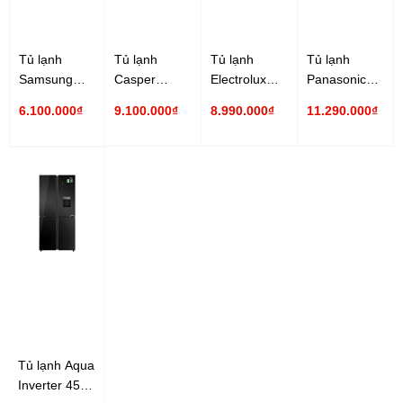
Tủ lạnh
Tủ lạnh
Tủ lạnh
Tủ lạnh
Samsung
Casper
Electrolux
Panasonic
Inverter 319
Inverter 430
Inverter 340
Inverter 326
6.100.000₫
9.100.000₫
8.990.000₫
11.290.000₫
lít
lít RM-430PB
lít
lít NR-
RT32K5932BU/SV
EME3700H-A
TL351BPKV
Tủ lạnh Aqua
Inverter 456