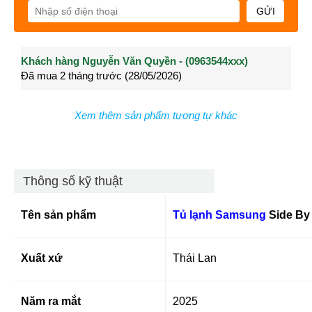
GỬI
Khách hàng Nguyễn Văn Quyền - (0963544xxx)
Khách hàng Nguyễn Thành Long - (0902021xxx)
Khá
Đã mua 2 tháng trước (28/05/2026)
Đã mua 3 tháng trước (27/04/2026)
Đã m
Xem thêm sản phẩm tương tự khác
Thông số kỹ thuật
Tên sản phẩm
Tủ lạnh Samsung
Side By 
Xuất xứ
Thái Lan
Năm ra mắt
2025