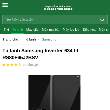
Tivi
Tủ lạnh
Máy giặt
Máy rửa bát
Máy lọc khí
Điều hòa
Máy sấ
Trang chủ
Tủ lạnh
Samsung
Tủ lạnh Samsung Inverter 634 lít
RS80F65J2BSV
(
1
đánh giá)