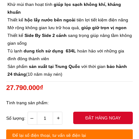
Khử mùi than hoạt tính
giúp lọc sạch không khí, kháng
khuẩn
Thiết kế
hộc lấy nước bên ngoài
tiện lợi tiết kiệm điện năng
Mở rộng không gian lưu trữ hoa quả,
giúp giữ trọn vị ngon
Thiết kế
Side By Side 2 cánh
sang trọng giúp nâng tầm không
gian sống
Tủ lạnh
dung tích sử dụng 634L
hoàn hảo với những gia
đình đông thành viên
Sản phẩm
sản xuất tại Trung Quốc
với thời gian
bảo hành
24 tháng
(10 năm máy nén)
27.790.000₫
Tình trạng sản phẩm:
–
+
ĐẶT HÀNG NGAY
Số lượng:
Để lại số điện thoại, tư vấn sẽ điện lại