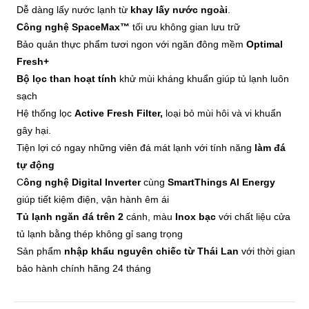
Dễ dàng lấy nước lạnh từ
khay lấy nước ngoài
.
Công nghệ SpaceMax™
tối ưu không gian lưu trữ
Bảo quản thực phẩm tươi ngon với ngăn đông mềm
Optimal
Fresh+
Bộ lọc than hoạt tính
khử mùi kháng khuẩn giúp tủ lạnh luôn
sạch
Hệ thống lọc
Active Fresh Filter,
loại bỏ mùi hôi và vi khuẩn
gây hại.
Tiện lợi có ngay những viên đá mát lạnh với tính năng
làm đá
tự động
C
ông nghệ Digital Inverter
cùng
SmartThings AI Energy
giúp tiết kiệm điện, vận hành êm ái
Tủ lạnh ngăn đá trên 2
cánh, màu
Inox bạc
với chất liệu cửa
tủ lạnh bằng thép không gỉ sang trọng
Sản phẩm
nhập khẩu nguyên chiếc từ Thái Lan
với thời gian
bảo hành chính hãng 24 tháng