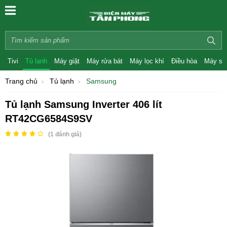
Tivi
Tủ lạnh
Máy giặt
Máy rửa bát
Máy lọc khí
Điều hòa
Máy sấ
Trang chủ
Tủ lạnh
Samsung
Tủ lạnh Samsung Inverter 406 lít
RT42CG6584S9SV
(
1
đánh giá)