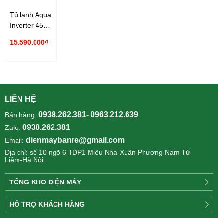
Tủ lạnh Aqua
Inverter 456
lít AQR-
15.590.000₫
IGW525EM(GB)
LIÊN HỆ
0938.262.381- 0963.212.639
Bán hàng:
0938.262.381
Zalo:
dienmaybanre@gmail.com
Email:
Địa chỉ: số 10 ngõ 6 TDP1 Miêu Nha-Xuân Phương-Nam Từ
Liêm-Hà Nội
TỔNG KHO ĐIỆN MÁY
Công
HỖ TRỢ KHÁCH HÀNG
ty
Điện