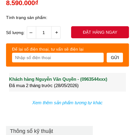
8.590.000₫
Tình trạng sản phẩm:
–
+
ĐẶT HÀNG NGAY
Số lượng:
Để lại số điện thoại, tư vấn sẽ điện lại
GỬI
Khách hàng Nguyễn Văn Quyền - (0963544xxx)
Khách hàng Nguyễn Thành Long - (0902021xxx)
Khá
Đã mua 2 tháng trước (28/05/2026)
Đã mua 4 tháng trước (27/04/2026)
Đã m
Xem thêm sản phẩm tương tự khác
Thông số kỹ thuật