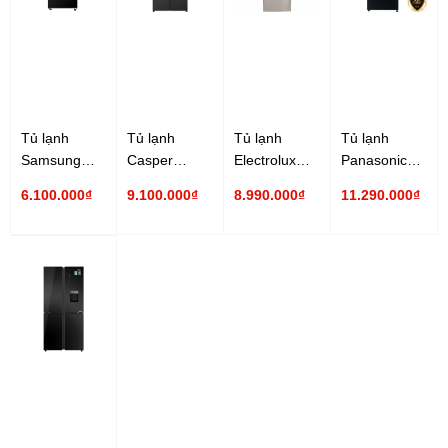
Tủ lạnh
Tủ lạnh
Tủ lạnh
Tủ lạnh
Samsung
Casper
Electrolux
Panasonic
Inverter 319
Inverter 430
Inverter 340
Inverter 326
6.100.000₫
9.100.000₫
8.990.000₫
11.290.000₫
lít
lít RM-430PB
lít
lít NR-
RT32K5932BU/SV
EME3700H-A
TL351BPKV