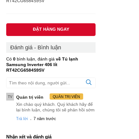
RT42CG6584S9SV
ĐẶT HÀNG NGAY
Đánh giá - Bình luận
Có
0
bình luận, đánh giá
về Tủ lạnh
Samsung Inverter 406 lít
RT42CG6584S9SV
TV
Quản trị viên
QUẢN TRỊ VIÊN
Xin chào quý khách. Quý khách hãy để
lại bình luận, chúng tôi sẽ phản hồi sớm
.
Trả lời
7 năm trước
Nhận xét và đánh giá