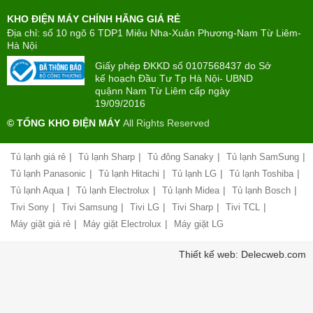
Tìm
máy
KHO ĐIỆN MÁY CHÍNH HÃNG GIÁ RẺ
hiểu
TÂN
về
Địa chỉ: số 10 ngõ 6 TDP1 Miêu Nha-Xuân Phương-Nam Từ Liêm-
PHONG(8:00
mua
Hà Nội
-
trả
22:00)
Giấy phép ĐKKD số 0107568437 do Sở
góp
kế hoạch Đầu Tư Tp Hà Nội- UBND
quậnn Nam Từ Liêm cấp ngày
Giới
Chính
19/09/2016
thiệu
sách
công
© TỔNG KHO ĐIỆN MÁY
All Rights Reserved
đổi
ty
mới
hàng
|
|
|
|
Tủ lạnh giá rẻ
Tủ lạnh Sharp
Tủ đông Sanaky
Tủ lạnh SamSung
Chính
hóa
sách
|
|
|
|
Tủ lạnh Panasonic
Tủ lạnh Hitachi
Tủ lạnh LG
Tủ lạnh Toshiba
bảo
|
|
|
|
Tủ lạnh Aqua
Tủ lạnh Electrolux
Tủ lạnh Midea
Tủ lạnh Bosch
Chính
hành
sách
|
|
|
|
|
Tivi Sony
Tivi Samsung
Tivi LG
Tivi Sharp
Tivi TCL
vận
giao
chuyển
|
|
Máy giặt giá rẻ
Máy giặt Electrolux
Máy giặt LG
nhận
và
Liên
Thiết kế web: Delecweb.com
lắp
hệ,
đặt
góp
hàng
ý
hóa