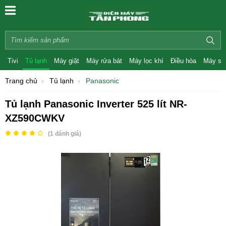
Tivi
Tủ lạnh
Máy giặt
Máy rửa bát
Máy lọc khí
Điều hòa
Máy sấ
Trang chủ
Tủ lạnh
Panasonic
Tủ lạnh Panasonic Inverter 525 lít NR-
XZ590CWKV
(
1
đánh giá)