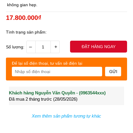
không gian hẹp.
17.800.000₫
Tình trạng sản phẩm:
–
+
ĐẶT HÀNG NGAY
Số lượng:
Để lại số điện thoại, tư vấn sẽ điện lại
GỬI
Khách hàng Nguyễn Văn Quyền - (0963544xxx)
Khách hàng Nguyễn Thành Long - (0902021xxx)
Khá
Đã mua 2 tháng trước (28/05/2026)
Đã mua 3 tháng trước (27/04/2026)
Đã m
Xem thêm sản phẩm tương tự khác