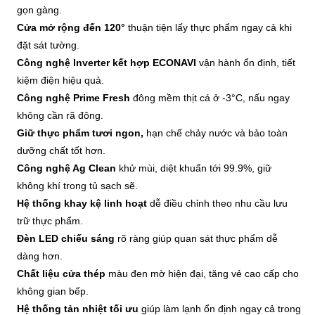
gọn gàng.
Cửa mở rộng đến 120°
thuận tiện lấy thực phẩm ngay cả khi
đặt sát tường.
Công nghệ Inverter kết hợp ECONAVI
vận hành ổn định, tiết
kiệm điện hiệu quả.
Công nghệ Prime Fresh
đông mềm thịt cá ở -3°C, nấu ngay
không cần rã đông.
Giữ thực phẩm tươi ngon,
hạn chế chảy nước và bảo toàn
dưỡng chất tốt hơn.
Công nghệ Ag Clean
khử mùi, diệt khuẩn tới 99.9%, giữ
không khí trong tủ sạch sẽ.
Hệ thống khay kệ linh hoạt
dễ điều chỉnh theo nhu cầu lưu
trữ thực phẩm.
Đèn LED chiếu sáng
rõ ràng giúp quan sát thực phẩm dễ
dàng hơn.
Chất liệu cửa thép
màu đen mờ hiện đại, tăng vẻ cao cấp cho
không gian bếp.
Hệ thống tản nhiệt tối ưu
giúp làm lạnh ổn định ngay cả trong