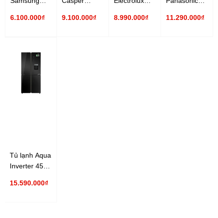
Samsung
Casper
Electrolux
Panasonic
Inverter 319
Inverter 430
Inverter 340
Inverter 326
6.100.000₫
9.100.000₫
8.990.000₫
11.290.000₫
lít
lít RM-430PB
lít
lít NR-
RT32K5932BU/SV
EME3700H-A
TL351BPKV
Tủ lạnh Aqua
Inverter 456
lít AQR-
15.590.000₫
IGW525EM(GB)