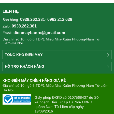
LIÊN HỆ
0938.262.381- 0963.212.639
Bán hàng:
0938.262.381
Zalo:
dienmaybanre@gmail.com
Email:
Địa chỉ: số 10 ngõ 6 TDP1 Miêu Nha-Xuân Phương-Nam Từ
Liêm-Hà Nội
TỔNG KHO ĐIỆN MÁY
Công
HỖ TRỢ KHÁCH HÀNG
ty
Điện
Tìm
máy
KHO ĐIỆN MÁY CHÍNH HÃNG GIÁ RẺ
hiểu
TÂN
về
Địa chỉ: số 10 ngõ 6 TDP1 Miêu Nha-Xuân Phương-Nam Từ Liêm-
PHONG(8:00
mua
Hà Nội
-
trả
22:00)
Giấy phép ĐKKD số 0107568437 do Sở
góp
kế hoạch Đầu Tư Tp Hà Nội- UBND
quậnn Nam Từ Liêm cấp ngày
Giới
Chính
19/09/2016
thiệu