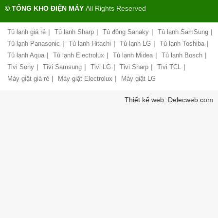
sách
công
© TỔNG KHO ĐIỆN MÁY
All Rights Reserved
đổi
ty
mới
hàng
|
|
|
|
Tủ lạnh giá rẻ
Tủ lạnh Sharp
Tủ đông Sanaky
Tủ lạnh SamSung
Chính
hóa
sách
|
|
|
|
Tủ lạnh Panasonic
Tủ lạnh Hitachi
Tủ lạnh LG
Tủ lạnh Toshiba
bảo
|
|
|
|
Tủ lạnh Aqua
Tủ lạnh Electrolux
Tủ lạnh Midea
Tủ lạnh Bosch
Chính
hành
sách
|
|
|
|
|
Tivi Sony
Tivi Samsung
Tivi LG
Tivi Sharp
Tivi TCL
vận
giao
chuyển
|
|
Máy giặt giá rẻ
Máy giặt Electrolux
Máy giặt LG
nhận
và
Liên
Thiết kế web: Delecweb.com
lắp
hệ,
đặt
góp
hàng
ý
hóa
Chính
Chất
sách
lượng
vận
phục
chuyển
vụ
hàng
hóa
Hướng
dẫn
Bảo
thanh