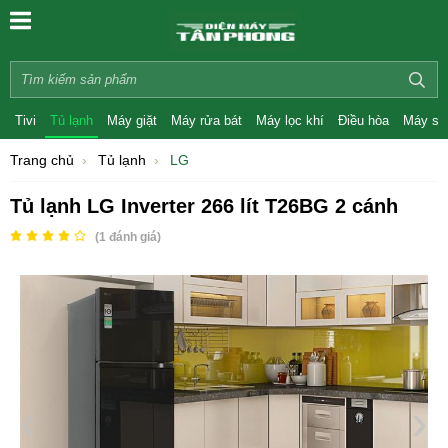
Tivi
Tủ lạnh
Máy giặt
Máy rửa bát
Máy lọc khí
Điều hòa
Máy sấ
Trang chủ
Tủ lạnh
LG
Tủ lạnh LG Inverter 266 lít T26BG 2 cánh
(
1
đánh giá)
‹
›