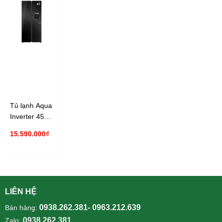
Tủ lạnh Aqua
Inverter 456
lít AQR-
15.590.000₫
IGW525EM(GB)
LIÊN HỆ
0938.262.381- 0963.212.639
Bán hàng:
0938.262.381
Zalo: