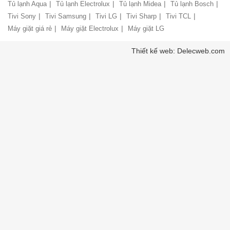
bảo
|
|
|
|
Tủ lạnh Aqua
Tủ lạnh Electrolux
Tủ lạnh Midea
Tủ lạnh Bosch
Chính
hành
sách
|
|
|
|
|
Tivi Sony
Tivi Samsung
Tivi LG
Tivi Sharp
Tivi TCL
vận
giao
chuyển
|
|
Máy giặt giá rẻ
Máy giặt Electrolux
Máy giặt LG
nhận
và
Liên
Thiết kế web: Delecweb.com
lắp
hệ,
đặt
góp
hàng
ý
hóa
Chính
Chất
sách
lượng
vận
phục
chuyển
vụ
hàng
hóa
Hướng
dẫn
Bảo
thanh
mật
toán
thông
tin
Hướng
khách
dẫn
hàng
mua
hàng