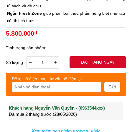
tủ sạch và dễ chịu.
Ngăn Fresh Zone
giúp phân loại thực phẩm riêng biệt như rau
củ, thịt cá tươi...
5.800.000₫
Tình trạng sản phẩm:
–
+
ĐẶT HÀNG NGAY
Số lượng:
Để lại số điện thoại, tư vấn sẽ điện lại
GỬI
Khách hàng Nguyễn Văn Quyền - (0963544xxx)
Khách hàng Nguyễn Thành Long - (0902021xxx)
Khá
Đã mua 2 tháng trước (28/05/2026)
Đã mua 3 tháng trước (27/04/2026)
Đã m
Xem thêm sản phẩm tương tự khác