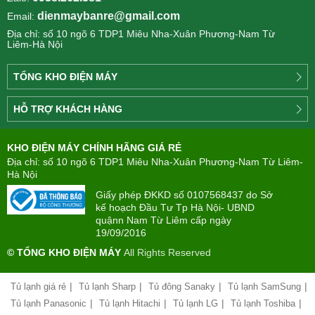
dienmaybanre@gmail.com
Email:
Địa chỉ: số 10 ngõ 6 TDP1 Miêu Nha-Xuân Phương-Nam Từ
Liêm-Hà Nội
TỔNG KHO ĐIỆN MÁY
Công
HỖ TRỢ KHÁCH HÀNG
ty
Điện
Tìm
máy
KHO ĐIỆN MÁY CHÍNH HÃNG GIÁ RẺ
hiểu
TÂN
về
Địa chỉ: số 10 ngõ 6 TDP1 Miêu Nha-Xuân Phương-Nam Từ Liêm-
PHONG(8:00
mua
Hà Nội
-
trả
22:00)
Giấy phép ĐKKD số 0107568437 do Sở
góp
kế hoạch Đầu Tư Tp Hà Nội- UBND
quậnn Nam Từ Liêm cấp ngày
Giới
Chính
19/09/2016
thiệu
sách
công
© TỔNG KHO ĐIỆN MÁY
All Rights Reserved
đổi
ty
mới
hàng
|
|
|
|
Tủ lạnh giá rẻ
Tủ lạnh Sharp
Tủ đông Sanaky
Tủ lạnh SamSung
Chính
hóa
sách
|
|
|
|
Tủ lạnh Panasonic
Tủ lạnh Hitachi
Tủ lạnh LG
Tủ lạnh Toshiba