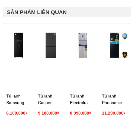
SẢN PHẨM LIÊN QUAN
Tủ lạnh
Tủ lạnh
Tủ lạnh
Tủ lạnh
Samsung
Casper
Electrolux
Panasonic
Inverter 319
Inverter 430
Inverter 340
Inverter 326
6.100.000₫
9.100.000₫
8.990.000₫
11.290.000₫
lít
lít RM-430PB
lít
lít NR-
RT32K5932BU/SV
EME3700H-A
TL351BPKV