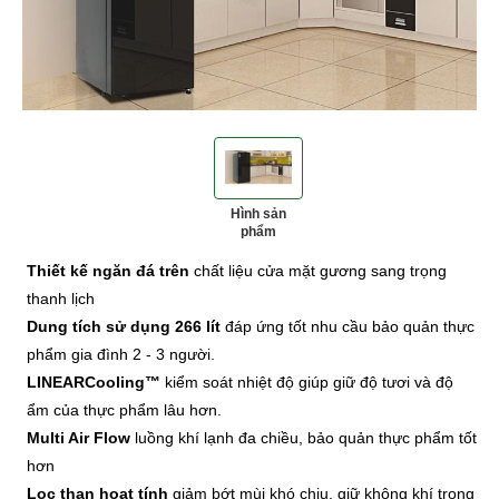
Hình sản
phẩm
‹
‹
›
›
Thiết kế ngăn đá trên
chất liệu cửa mặt gương sang trọng
thanh lịch
Dung tích sử dụng 266 lít
đáp ứng tốt nhu cầu bảo quản thực
phẩm gia đình 2 - 3 người.
LINEARCooling™
kiểm soát nhiệt độ giúp giữ độ tươi và độ
ẩm của thực phẩm lâu hơn.
Multi Air Flow
luồng khí lạnh đa chiều, bảo quản thực phẩm tốt
hơn
Lọc than hoạt tính
giảm bớt mùi khó chịu, giữ không khí trong