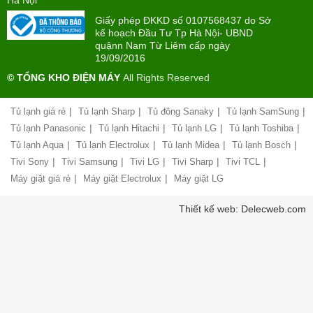
Hà Nội
-
trả
22:00)
Giấy phép ĐKKD số 0107568437 do Sở
góp
kế hoạch Đầu Tư Tp Hà Nội- UBND
quậnn Nam Từ Liêm cấp ngày
Giới
Chính
19/09/2016
thiệu
sách
công
© TỔNG KHO ĐIỆN MÁY
All Rights Reserved
đổi
ty
mới
hàng
|
|
|
|
Tủ lạnh giá rẻ
Tủ lạnh Sharp
Tủ đông Sanaky
Tủ lạnh SamSung
Chính
hóa
sách
|
|
|
|
Tủ lạnh Panasonic
Tủ lạnh Hitachi
Tủ lạnh LG
Tủ lạnh Toshiba
bảo
|
|
|
|
Tủ lạnh Aqua
Tủ lạnh Electrolux
Tủ lạnh Midea
Tủ lạnh Bosch
Chính
hành
sách
|
|
|
|
|
Tivi Sony
Tivi Samsung
Tivi LG
Tivi Sharp
Tivi TCL
vận
giao
chuyển
|
|
Máy giặt giá rẻ
Máy giặt Electrolux
Máy giặt LG
nhận
và
Liên
Thiết kế web: Delecweb.com
lắp
hệ,
đặt
góp
hàng
ý
hóa
Chính
Chất
sách
lượng
vận
phục