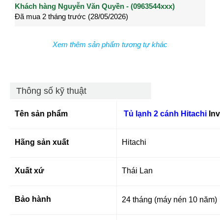
Khách hàng Nguyễn Văn Quyền - (0963544xxx)
Khách hàng Nguyễn Thành Long - (0902021xxx)
Khá
Đã mua 2 tháng trước (28/05/2026)
Đã mua 3 tháng trước (27/04/2026)
Đã m
Xem thêm sản phẩm tương tự khác
Thông số kỹ thuật
Tên sản phẩm
Tủ lạnh 2 cánh Hitachi
Inv
Hãng sản xuất
Hitachi
Xuất xứ
Thái Lan
Bảo hành
24 tháng (máy nén 10 năm)