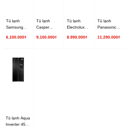
Tủ lạnh
Tủ lạnh
Tủ lạnh
Tủ lạnh
Samsung
Casper
Electrolux
Panasonic
Inverter 319
Inverter 430
Inverter 340
Inverter 326
6.100.000₫
9.100.000₫
8.990.000₫
11.290.000₫
lít
lít RM-430PB
lít
lít NR-
RT32K5932BU/SV
EME3700H-A
TL351BPKV
Tủ lạnh Aqua
Inverter 456