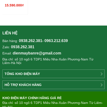
lít AQR-
15.590.000₫
IGW525EM(GB)
LIÊN HỆ
0938.262.381- 0963.212.639
Bán hàng:
0938.262.381
Zalo:
dienmaybanre@gmail.com
Email:
Địa chỉ: số 10 ngõ 6 TDP1 Miêu Nha-Xuân Phương-Nam Từ
Liêm-Hà Nội
TỔNG KHO ĐIỆN MÁY
Công
HỖ TRỢ KHÁCH HÀNG
ty
Điện
Tìm
máy
KHO ĐIỆN MÁY CHÍNH HÃNG GIÁ RẺ
hiểu
TÂN
về
Địa chỉ: số 10 ngõ 6 TDP1 Miêu Nha-Xuân Phương-Nam Từ Liêm-
PHONG(8:00
mua