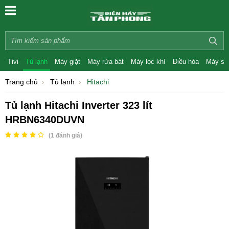
Tivi
Tủ lạnh
Máy giặt
Máy rửa bát
Máy lọc khí
Điều hòa
Máy sấ
Trang chủ
Tủ lạnh
Hitachi
Tủ lạnh Hitachi Inverter 323 lít
HRBN6340DUVN
(
1
đánh giá)