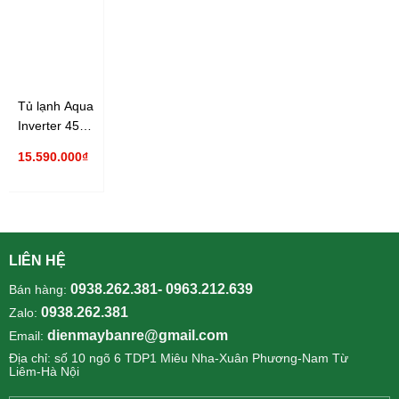
Tủ lạnh Aqua
Inverter 456
lít AQR-
15.590.000₫
IGW525EM(GB)
LIÊN HỆ
0938.262.381- 0963.212.639
Bán hàng:
0938.262.381
Zalo:
dienmaybanre@gmail.com
Email:
Địa chỉ: số 10 ngõ 6 TDP1 Miêu Nha-Xuân Phương-Nam Từ
Liêm-Hà Nội