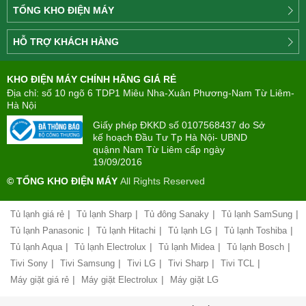
TỔNG KHO ĐIỆN MÁY
Công
HỖ TRỢ KHÁCH HÀNG
ty
Điện
Tìm
máy
KHO ĐIỆN MÁY CHÍNH HÃNG GIÁ RẺ
hiểu
TÂN
về
Địa chỉ: số 10 ngõ 6 TDP1 Miêu Nha-Xuân Phương-Nam Từ Liêm-
PHONG(8:00
mua
Hà Nội
-
trả
22:00)
Giấy phép ĐKKD số 0107568437 do Sở
góp
kế hoạch Đầu Tư Tp Hà Nội- UBND
quậnn Nam Từ Liêm cấp ngày
Giới
Chính
19/09/2016
thiệu
sách
công
© TỔNG KHO ĐIỆN MÁY
All Rights Reserved
đổi
ty
mới
hàng
|
|
|
|
Tủ lạnh giá rẻ
Tủ lạnh Sharp
Tủ đông Sanaky
Tủ lạnh SamSung
Chính
hóa
sách
|
|
|
|
Tủ lạnh Panasonic
Tủ lạnh Hitachi
Tủ lạnh LG
Tủ lạnh Toshiba
bảo
|
|
|
|
Tủ lạnh Aqua
Tủ lạnh Electrolux
Tủ lạnh Midea
Tủ lạnh Bosch
Chính
hành
sách
|
|
|
|
|
Tivi Sony
Tivi Samsung
Tivi LG
Tivi Sharp
Tivi TCL
vận
giao
chuyển
|
|
Máy giặt giá rẻ
Máy giặt Electrolux
Máy giặt LG
nhận
và