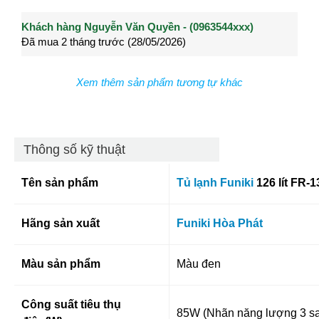
Khách hàng Nguyễn Văn Quyền - (0963544xxx)
Khách hàng Nguyễn Thành Long - (0902021xxx)
Khá
Đã mua 2 tháng trước (28/05/2026)
Đã mua 3 tháng trước (27/04/2026)
Đã m
Xem thêm sản phẩm tương tự khác
Thông số kỹ thuật
Tên sản phẩm
Tủ lạnh Funiki
126 lít FR-
Hãng sản xuất
Funiki Hòa Phát
Màu sản phẩm
Màu đen
Công suất tiêu thụ
85W (Nhãn năng lượng 3 s