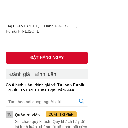
Tags:
FR-132CI.1
,
Tủ lạnh FR-132CI.1
,
Funiki FR-132CI.1
ĐẶT HÀNG NGAY
Đánh giá - Bình luận
Có
0
bình luận, đánh giá
về Tủ lạnh Funiki
126 lít FR-132CI.1 màu ghi xám đen
TV
Quản trị viên
QUẢN TRỊ VIÊN
Xin chào quý khách. Quý khách hãy để
lại bình luận, chúng tôi sẽ phản hồi sớm