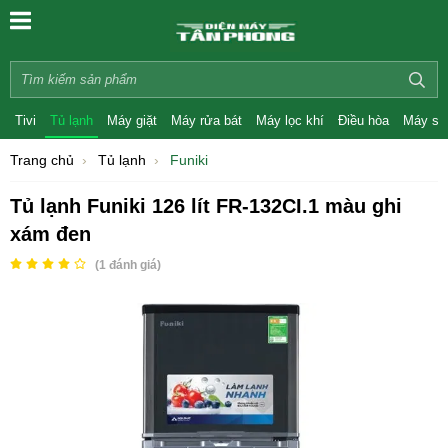
Tivi
Tủ lạnh
Máy giặt
Máy rửa bát
Máy lọc khí
Điều hòa
Máy sấ
Trang chủ
Tủ lạnh
Funiki
Tủ lạnh Funiki 126 lít FR-132CI.1 màu ghi
xám đen
(
1
đánh giá)