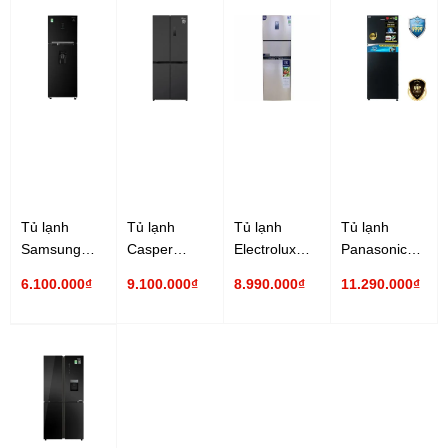
Tủ lạnh
Tủ lạnh
Tủ lạnh
Tủ lạnh
Samsung
Casper
Electrolux
Panasonic
Inverter 319
Inverter 430
Inverter 340
Inverter 326
6.100.000₫
9.100.000₫
8.990.000₫
11.290.000₫
lít
lít RM-430PB
lít
lít NR-
RT32K5932BU/SV
EME3700H-A
TL351BPKV