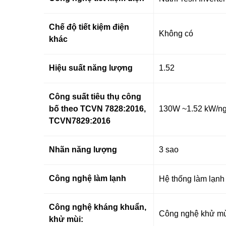
Chế độ tiết kiệm điện
Không có
khác
Hiệu suất năng lượng
1.52
Công suất tiêu thụ công
bố theo TC
VN
7828:2016,
130W
~1.52 kW/n
TCVN7829:2016
Nhãn năng lượng
3 sao
Công nghệ làm lạnh
Hệ thống làm lạnh
Công nghệ kháng khuẩn,
Công nghệ khử mù
khử mùi: