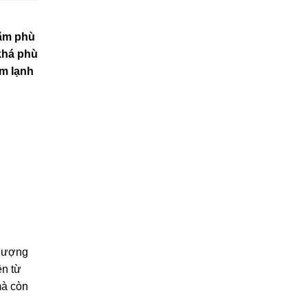
lãm phù
 khá phù
àm lạnh
thượng
ện từ
mà còn