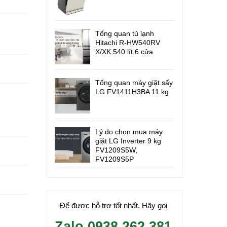
Tổng quan tủ lạnh
Hitachi R-HW540RV
X/XK 540 lít 6 cửa
Tổng quan máy giặt sấy
LG FV1411H3BA 11 kg
Lý do chọn mua máy
giặt LG Inverter 9 kg
FV1209S5W,
FV1209S5P
Để được hỗ trợ tốt nhất. Hãy gọi
Zalo 0938.262.381