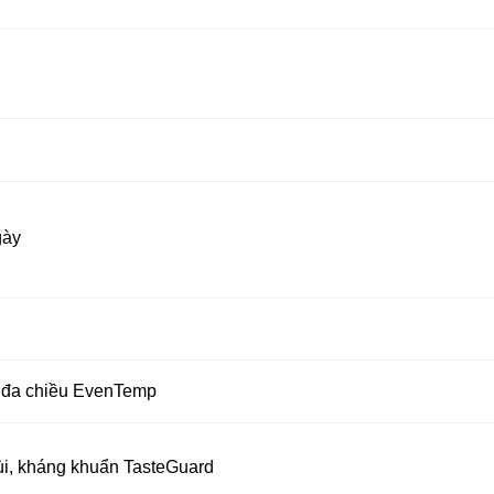
gày
 đa chiều
EvenTemp
i, kháng khuẩn TasteGuard