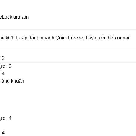
teLock
giữ ẩm
uickChil
,
cấp đông nhan
h
QuickFreeze,
Lấy nước bên ngoài
 2
ực : 3
 4
háng khuẩn
ực : 4
 4