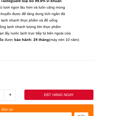
n
Tasteguard loại bỏ 99.8% vi khuẩn
ủ tươi ngon lâu hơn và luôn căng mọng
 chuyển được để tăng dung tích ngăn đá
 lạnh nhanh thực phẩm và đồ uống
đông lạnh nhanh lượng lớn thực phẩm
ạn lấy nước lạnh trực tiếp từ bên ngoài cửa
ốc
được
bảo hành: 24 tháng
(máy nén 10 năm)
+
ĐẶT HÀNG NGAY
 điện lại