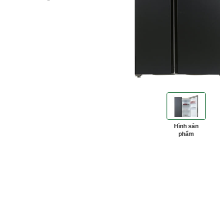
Hình sản
phẩm
‹
‹