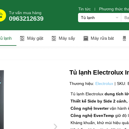
Tin tức
Phương thức th
Tư vấn mua hàng
0963212639
ủ lạnh
Máy giặt
Máy sấy
Máy rửa bát
Tủ lạnh Electrolux 
Thương hiệu:
Electrolux
SKU:
Tủ lạnh Electrolux
dung tích lớ
Thiết kế Side by Side 2 cánh,
Công nghệ Inverter
vận hành êm
Công nghệ EvenTemp
giữ độ 
›
Kháng khuẩn, khử mùi hiệu qu