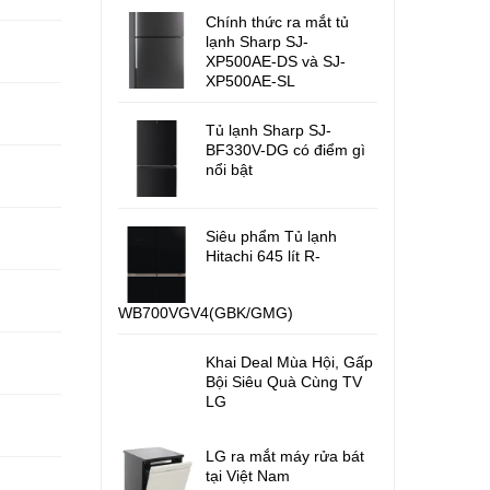
Chính thức ra mắt tủ
lạnh Sharp SJ-
XP500AE-DS và SJ-
XP500AE-SL
Tủ lạnh Sharp SJ-
BF330V-DG có điểm gì
nổi bật
Siêu phẩm Tủ lạnh
Hitachi 645 lít R-
WB700VGV4(GBK/GMG)
Khai Deal Mùa Hội, Gấp
Bội Siêu Quà Cùng TV
LG
LG ra mắt máy rửa bát
tại Việt Nam