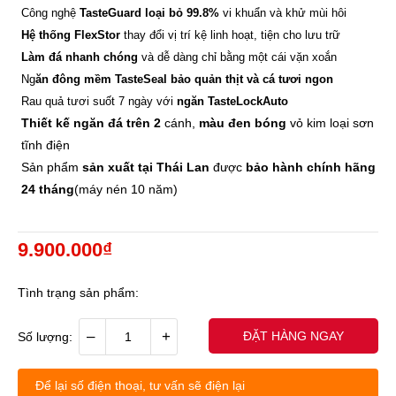
Công nghệ
TasteGuard loại bỏ 99.8%
vi khuẩn và khử mùi hôi
Hệ thống FlexStor
thay đổi vị trí kệ linh hoạt, tiện cho lưu trữ
Làm đá nhanh chóng
và dễ dàng chỉ bằng một cái vặn xoắn
Ng
ăn đông mềm TasteSeal bảo quản thịt và cá tươi ngon
Rau quả tươi suốt 7 ngày với
ngăn TasteLockAuto
Thiết kế ngăn đá trên 2
cánh,
màu đen bóng
vỏ kim loại sơn
tĩnh điện
Sản phẩm
sản xuất tại Thái Lan
được
bảo hành chính hãng
24 tháng
(máy nén 10 năm)
9.900.000₫
Tình trạng sản phẩm:
–
+
ĐẶT HÀNG NGAY
Số lượng:
Để lại số điện thoại, tư vấn sẽ điện lại