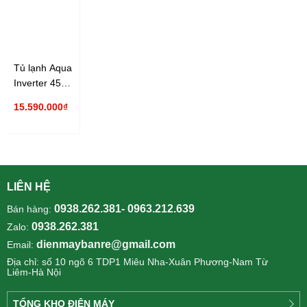
Tủ lạnh Aqua
Inverter 456
lít AQR-
15.590.000₫
IGW525EM(GB)
LIÊN HỆ
0938.262.381- 0963.212.639
Bán hàng:
0938.262.381
Zalo:
dienmaybanre@gmail.com
Email:
Địa chỉ: số 10 ngõ 6 TDP1 Miêu Nha-Xuân Phương-Nam Từ
Liêm-Hà Nội
TỔNG KHO ĐIỆN MÁY