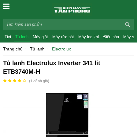
Tivi
Tủ lạnh
Máy giặt
Máy rửa bát
Máy lọc khí
Điều hòa
Máy sấ
Trang chủ
Tủ lạnh
Electrolux
Tủ lạnh Electrolux Inverter 341 lít
ETB3740M-H
(
1
đánh giá)