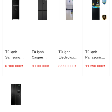
Tủ lạnh
Tủ lạnh
Tủ lạnh
Tủ lạnh
Samsung
Casper
Electrolux
Panasonic
Inverter 319
Inverter 430
Inverter 340
Inverter 326
6.100.000₫
9.100.000₫
8.990.000₫
11.290.000₫
lít
lít RM-430PB
lít
lít NR-
RT32K5932BU/SV
EME3700H-A
TL351BPKV