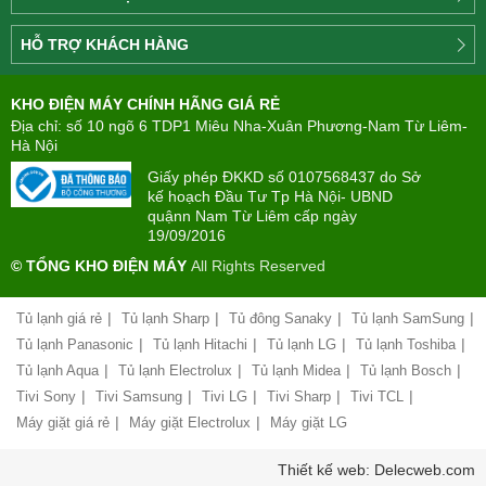
Công
HỖ TRỢ KHÁCH HÀNG
ty
Điện
Tìm
máy
KHO ĐIỆN MÁY CHÍNH HÃNG GIÁ RẺ
hiểu
TÂN
về
Địa chỉ: số 10 ngõ 6 TDP1 Miêu Nha-Xuân Phương-Nam Từ Liêm-
PHONG(8:00
mua
Hà Nội
-
trả
22:00)
Giấy phép ĐKKD số 0107568437 do Sở
góp
kế hoạch Đầu Tư Tp Hà Nội- UBND
quậnn Nam Từ Liêm cấp ngày
Giới
Chính
19/09/2016
thiệu
sách
công
© TỔNG KHO ĐIỆN MÁY
All Rights Reserved
đổi
ty
mới
hàng
|
|
|
|
Tủ lạnh giá rẻ
Tủ lạnh Sharp
Tủ đông Sanaky
Tủ lạnh SamSung
Chính
hóa
sách
|
|
|
|
Tủ lạnh Panasonic
Tủ lạnh Hitachi
Tủ lạnh LG
Tủ lạnh Toshiba
bảo
|
|
|
|
Tủ lạnh Aqua
Tủ lạnh Electrolux
Tủ lạnh Midea
Tủ lạnh Bosch
Chính
hành
sách
|
|
|
|
|
Tivi Sony
Tivi Samsung
Tivi LG
Tivi Sharp
Tivi TCL
vận
giao
chuyển
|
|
Máy giặt giá rẻ
Máy giặt Electrolux
Máy giặt LG
nhận
và
Liên
Thiết kế web: Delecweb.com
lắp