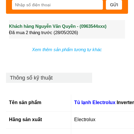
GỬI
Khách hàng Nguyễn Văn Quyền - (0963544xxx)
Khách hàng Nguyễn Thành Long - (0902021xxx)
Khá
Đã mua 2 tháng trước (28/05/2026)
Đã mua 3 tháng trước (27/04/2026)
Đã m
Xem thêm sản phẩm tương tự khác
Thông số kỹ thuật
Tên sản phẩm
Tủ lạnh Electrolux
Inverte
Hãng sản xuất
Electrolux