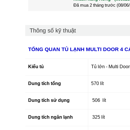
Đã mua 2 tháng trước (28/05
Đã mua 3 tháng trước (27/04
Thông số kỹ thuật
TỔNG QUAN TỦ LẠNH MULTI DOOR 4 CÁ
Kiểu tủ
Tủ lớn - Multi Door
Dung tích tổng
570 lít
Dung tích sử dụng
506 lít
Dung tích ngăn lạnh
325 lít