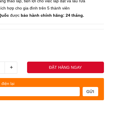
ng tháo lắp, tiện lợi cho việc lắp đặt và lau rửa
ích hợp cho gia đình trên 5 thành viên
 Quốc
được
bảo hành chính hãng: 24 tháng.
+
ĐẶT HÀNG NGAY
 điện lại
GỬI
uốc nhân - (0845678xxx)
Khách h