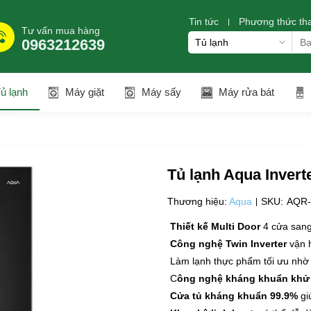
Tin tức
Phương thức th
Tư vấn mua hàng
0963212639
ủ lạnh
Máy giặt
Máy sấy
Máy rửa bát
Tủ lạnh Aqua Invert
Thương hiệu:
Aqua
SKU:
AQR
Thiết kế Multi Door
4 cửa sang
Công nghệ Twin Inverter
vận h
Làm lạnh thực phẩm tối ưu nh
C
ông nghệ kháng khuẩn khử
Cửa tủ kháng khuẩn 99.9%
giú