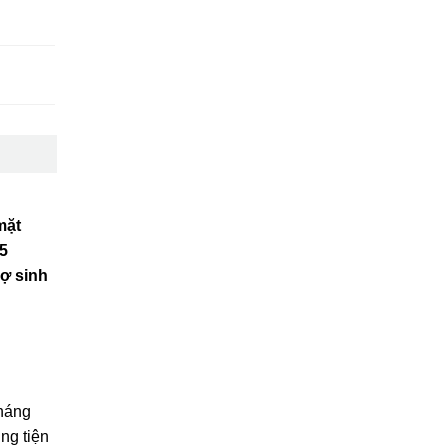
mặt
5
rợ sinh
kháng
ng tiện