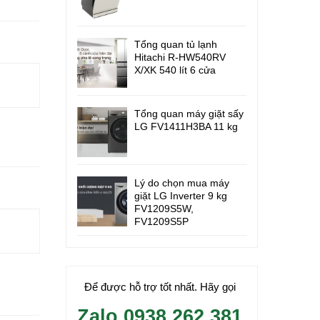
Tổng quan tủ lạnh
Hitachi R-HW540RV
X/XK 540 lít 6 cửa
Tổng quan máy giặt sấy
LG FV1411H3BA 11 kg
Lý do chọn mua máy
giặt LG Inverter 9 kg
FV1209S5W,
FV1209S5P
Để được hỗ trợ tốt nhất. Hãy gọi
Zalo 0938.262.381