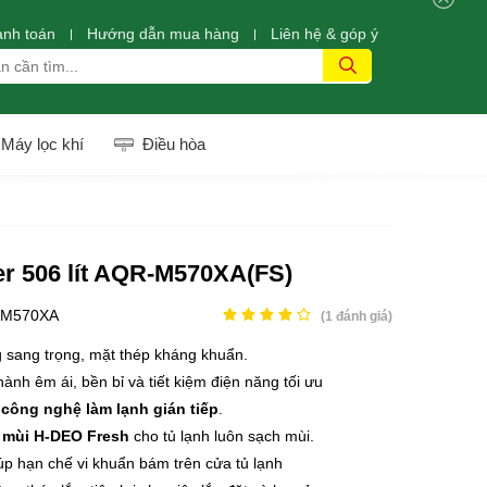
anh toán
Hướng dẫn mua hàng
Liên hệ & góp ý
Máy lọc khí
Điều hòa
er 506 lít AQR-M570XA(FS)
-M570XA
(
1
đánh giá)
 sang trọng, mặt thép kháng khuẩn.
ành êm ái, bền bỉ và tiết kiệm điện năng tối ưu
ờ
công nghệ làm lạnh gián tiếp
.
 mùi H-DEO Fresh
cho tủ lạnh luôn sạch mùi.
p hạn chế vi khuẩn bám trên cửa tủ lạnh