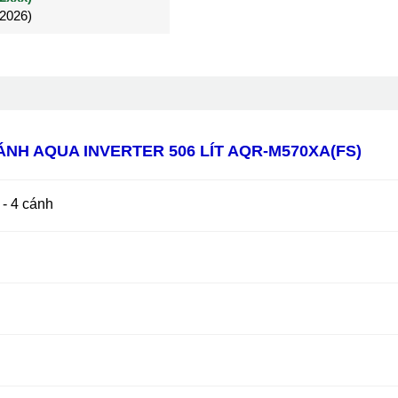
/2026)
/2026)
Đã mua 4 tháng
NH AQUA INVERTER 506 LÍT AQR-M570XA(FS)
 - 4 cánh