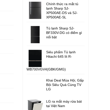
Chính thức ra mắt tủ
lạnh Sharp SJ-
XP500AE-DS và SJ-
XP500AE-SL
Tủ lạnh Sharp SJ-
BF330V-DG có điểm gì
nổi bật
Siêu phẩm Tủ lạnh
Hitachi 645 lít R-
WB700VGV4(GBK/GMG)
Khai Deal Mùa Hội, Gấp
Bội Siêu Quà Cùng TV
LG
LG ra mắt máy rửa bát
tại Việt Nam