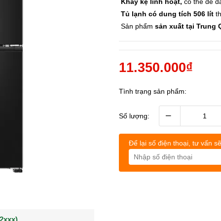
Khay kệ linh hoạt,
có thể dễ dà
Tủ lạnh có dung tích 506 lít
th
Sản phẩm
sản xuất tại Trung
11.350.000₫
Tình trạng sản phẩm:
–
Số lượng:
Để lại số điện thoại, tư vấn sẽ
(0902021xxx)
0963544xxx)
Khách hàng Nguyễn q