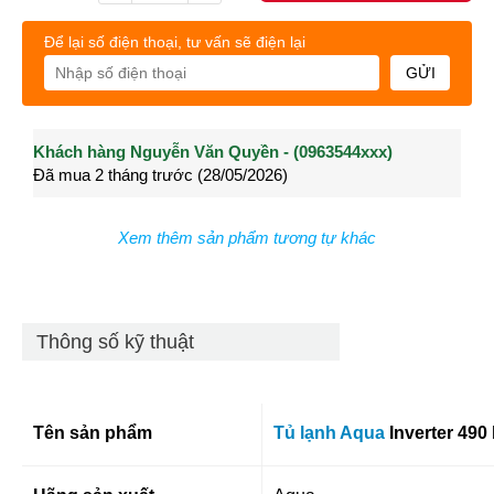
Để lại số điện thoại, tư vấn sẽ điện lại
GỬI
Khách hàng Nguyễn Văn Quyền - (0963544xxx)
Khách hàng Nguyễn Thành Long - (0902021xxx)
Khá
Đã mua 2 tháng trước (28/05/2026)
Đã mua 3 tháng trước (27/04/2026)
Đã m
Xem thêm sản phẩm tương tự khác
Thông số kỹ thuật
Tên sản phẩm
Tủ lạnh Aqua
Inverter 490