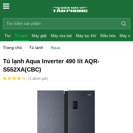
Tivi
Tủ lạnh
Máy giặt
Máy rửa bát
Máy lọc khí
Điều hòa
Máy sấ
Trang chủ
Tủ lạnh
Aqua
Tủ lạnh Aqua Inverter 490 lít AQR-
S552XA(CBC)
(
1
đánh giá)