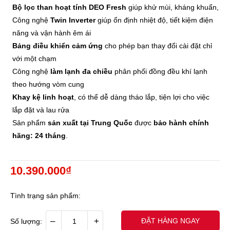
Bộ lọc than hoạt tính DEO Fresh
giúp khử mùi, kháng khuẩn,
Công nghệ
Twin Inverter
giúp ổn định nhiệt độ, tiết kiệm điện
năng và vận hành êm ái
Bảng điều khiển cảm ứng
cho phép bạn thay đổi cài đặt chỉ
với một chạm
Công nghệ
làm lạnh đa chiều
phân phối đồng đều khí lạnh
theo hướng vòm cung
Khay kệ linh hoạt
, có thể dễ dàng tháo lắp, tiện lợi cho việc
lắp đặt và lau rửa
Sản phẩm
sản xuất tại Trung Quốc
được
bảo hành chính
hãng: 24 tháng
.
10.390.000₫
Tình trạng sản phẩm:
–
+
ĐẶT HÀNG NGAY
Số lượng: