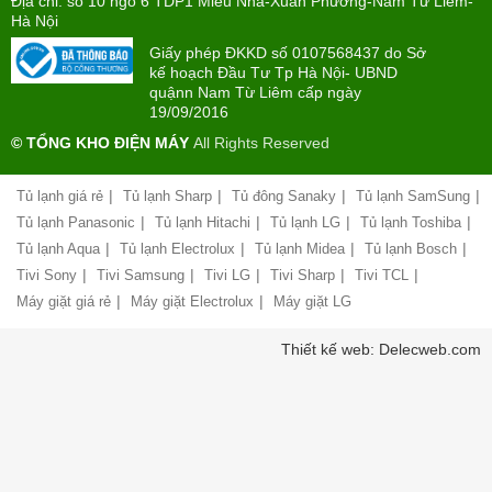
Địa chỉ: số 10 ngõ 6 TDP1 Miêu Nha-Xuân Phương-Nam Từ Liêm-
PHONG(8:00
mua
Hà Nội
-
trả
22:00)
Giấy phép ĐKKD số 0107568437 do Sở
góp
kế hoạch Đầu Tư Tp Hà Nội- UBND
quậnn Nam Từ Liêm cấp ngày
Giới
Chính
19/09/2016
thiệu
sách
công
© TỔNG KHO ĐIỆN MÁY
All Rights Reserved
đổi
ty
mới
hàng
|
|
|
|
Tủ lạnh giá rẻ
Tủ lạnh Sharp
Tủ đông Sanaky
Tủ lạnh SamSung
Chính
hóa
sách
|
|
|
|
Tủ lạnh Panasonic
Tủ lạnh Hitachi
Tủ lạnh LG
Tủ lạnh Toshiba
bảo
|
|
|
|
Tủ lạnh Aqua
Tủ lạnh Electrolux
Tủ lạnh Midea
Tủ lạnh Bosch
Chính
hành
sách
|
|
|
|
|
Tivi Sony
Tivi Samsung
Tivi LG
Tivi Sharp
Tivi TCL
vận
giao
chuyển
|
|
Máy giặt giá rẻ
Máy giặt Electrolux
Máy giặt LG
nhận
và
Liên
Thiết kế web: Delecweb.com
lắp
hệ,
đặt
góp
hàng
ý
hóa
Chính
Chất
sách
lượng