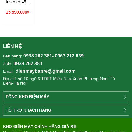
Inverter 456
lít AQR-
15.590.000₫
IGW525EM(GB)
LIÊN HỆ
0938.262.381- 0963.212.639
Bán hàng:
0938.262.381
Zalo:
dienmaybanre@gmail.com
Email:
Địa chỉ: số 10 ngõ 6 TDP1 Miêu Nha-Xuân Phương-Nam Từ
Liêm-Hà Nội
TỔNG KHO ĐIỆN MÁY
Công
HỖ TRỢ KHÁCH HÀNG
ty
Điện
Tìm
máy
KHO ĐIỆN MÁY CHÍNH HÃNG GIÁ RẺ
hiểu
TÂN
về