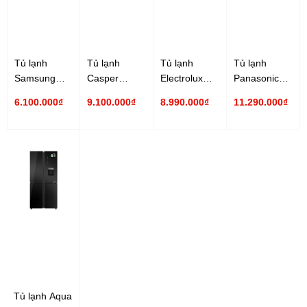
Tủ lạnh
Tủ lạnh
Tủ lạnh
Tủ lạnh
Samsung
Casper
Electrolux
Panasonic
Inverter 319
Inverter 430
Inverter 340
Inverter 326
6.100.000₫
9.100.000₫
8.990.000₫
11.290.000₫
lít
lít RM-430PB
lít
lít NR-
RT32K5932BU/SV
EME3700H-A
TL351BPKV
Tủ lạnh Aqua