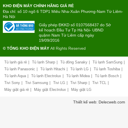
Tìm
máy
KHO ĐIỆN MÁY CHÍNH HÃNG GIÁ RẺ
hiểu
TÂN
về
Địa chỉ: số 10 ngõ 6 TDP1 Miêu Nha-Xuân Phương-Nam Từ Liêm-
PHONG(8:00
mua
Hà Nội
-
trả
22:00)
Giấy phép ĐKKD số 0107568437 do Sở
góp
kế hoạch Đầu Tư Tp Hà Nội- UBND
quậnn Nam Từ Liêm cấp ngày
Giới
Chính
19/09/2016
thiệu
sách
công
© TỔNG KHO ĐIỆN MÁY
All Rights Reserved
đổi
ty
mới
hàng
|
|
|
|
Tủ lạnh giá rẻ
Tủ lạnh Sharp
Tủ đông Sanaky
Tủ lạnh SamSung
Chính
hóa
sách
|
|
|
|
Tủ lạnh Panasonic
Tủ lạnh Hitachi
Tủ lạnh LG
Tủ lạnh Toshiba
bảo
|
|
|
|
Tủ lạnh Aqua
Tủ lạnh Electrolux
Tủ lạnh Midea
Tủ lạnh Bosch
Chính
hành
sách
|
|
|
|
|
Tivi Sony
Tivi Samsung
Tivi LG
Tivi Sharp
Tivi TCL
vận
giao
chuyển
|
|
Máy giặt giá rẻ
Máy giặt Electrolux
Máy giặt LG
nhận
và
Liên
Thiết kế web: Delecweb.com
lắp
hệ,
đặt
góp
hàng
ý
hóa