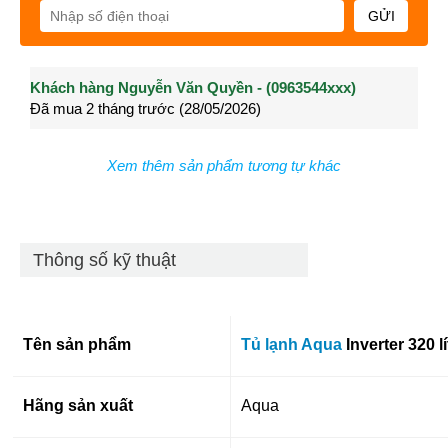
GỬI
Khách hàng Nguyễn Văn Quyền - (0963544xxx)
Khách hàng Nguyễn Thành Long - (0902021xxx)
Khá
Đã mua 2 tháng trước (28/05/2026)
Đã mua 4 tháng trước (27/04/2026)
Đã m
Xem thêm sản phẩm tương tự khác
Thông số kỹ thuật
Tên sản phẩm
Tủ lạnh Aqua
Inverter 320 
Hãng sản xuất
Aqua