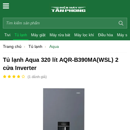
Tivi
Tủ lạnh
Máy giặt
Máy rửa bát
Máy lọc khí
Điều hòa
Máy sấ
Trang chủ
Tủ lạnh
Aqua
Tủ lạnh Aqua 320 lít AQR-B390MA(WSL) 2
cửa Inverter
(
1
đánh giá)