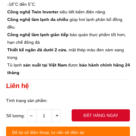
-18˚C đến 5˚C.
Công nghệ Twin Inverter
siêu tiết kiệm điện năng.
Công nghệ làm lạnh đa chiều
giúp hơi lạnh phân bố đồng
đều.
Công nghệ làm lạnh gián tiếp
bảo quản thực phẩm tốt hơn,
hạn chế đông đá
Thiết kế ngăn đá dưới 2 cửa
, mặt thép màu đen xám sang
trọng
Tủ lạnh
sản xuất tại Việt Nam
được
bảo hành chính hãng 24
tháng
Liên hệ
Tình trạng sản phẩm:
–
+
ĐẶT HÀNG NGAY
Số lượng:
Để lại số điện thoại, tư vấn sẽ điện lại