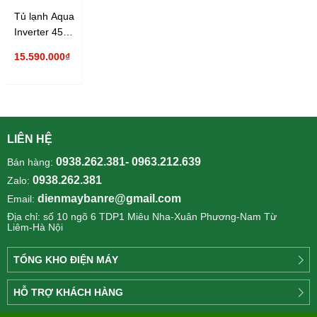
Tủ lạnh Aqua
Inverter 456
lít AQR-
15.590.000₫
IGW525EM(GB)
LIÊN HỆ
0938.262.381- 0963.212.639
Bán hàng:
0938.262.381
Zalo:
dienmaybanre@gmail.com
Email:
Địa chỉ: số 10 ngõ 6 TDP1 Miêu Nha-Xuân Phương-Nam Từ
Liêm-Hà Nội
TỔNG KHO ĐIỆN MÁY
Công
HỖ TRỢ KHÁCH HÀNG
ty
Điện