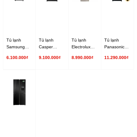
Tủ lạnh
Tủ lạnh
Tủ lạnh
Tủ lạnh
Samsung
Casper
Electrolux
Panasonic
Inverter 319
Inverter 430
Inverter 340
Inverter 326
6.100.000₫
9.100.000₫
8.990.000₫
11.290.000₫
lít
lít RM-430PB
lít
lít NR-
RT32K5932BU/SV
EME3700H-A
TL351BPKV