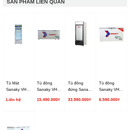
SẢN PHẨM LIÊN QUAN
Tủ Mát
Tủ đông
Tủ đông
Tủ đông
Sanaky VH-
Sanaky VH-
đứng Sanaky
Sanaky VH-
259K3 210 lít
8699HY3
VH-768K 590
2599W3 250
Liên hệ
15.490.000₫
33.990.000₫
6.590.000₫
Inverter
761 lít
lít
lít Inverter
Inverter