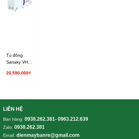
Tủ đông
Sanaky VH-
1199HY3
20.590.000₫
1100 lít
Inverter
LIÊN HỆ
0938.262.381- 0963.212.639
Bán hàng:
0938.262.381
Zalo:
dienmaybanre@gmail.com
Email: