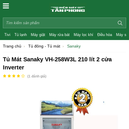
Tivi
Tủ lạnh
Máy giặt
Máy rửa bát
Máy lọc khí
Điều hòa
Máy sấ
Trang chủ
Tủ đông - Tủ mát
Sanaky
Tủ Mát Sanaky VH-258W3L 210 lít 2 cửa
Inverter
(
1
đánh giá)