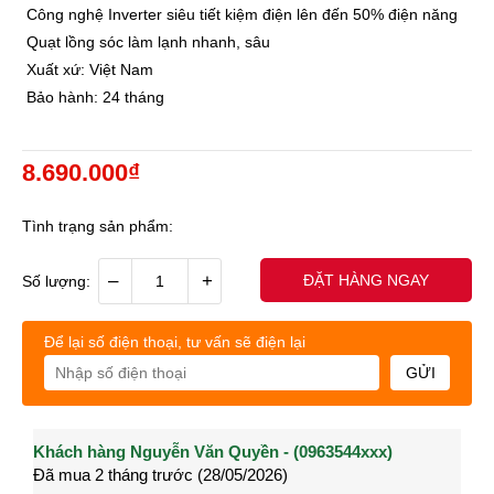
Công nghệ Inverter siêu tiết kiệm điện lên đến 50% điện năng
Quạt lồng sóc làm lạnh nhanh, sâu
Xuất xứ: Việt Nam
Bảo hành: 24 tháng
8.690.000₫
Tình trạng sản phẩm:
–
+
ĐẶT HÀNG NGAY
Số lượng:
Để lại số điện thoại, tư vấn sẽ điện lại
GỬI
Khách hàng Nguyễn Văn Quyền - (0963544xxx)
Khách hàng Nguyễn Thành Long - (0902021xxx)
Khá
Đã mua 2 tháng trước (28/05/2026)
Đã mua 3 tháng trước (27/04/2026)
Đã m