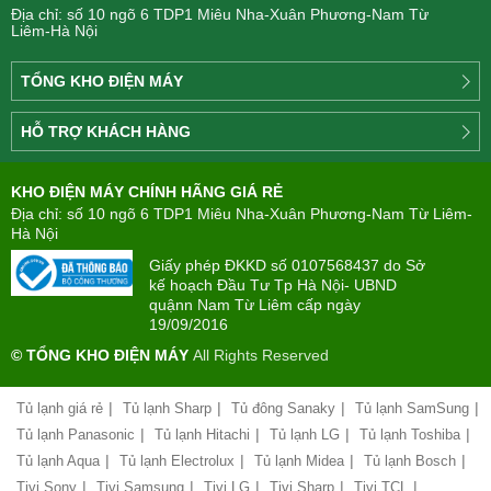
Địa chỉ: số 10 ngõ 6 TDP1 Miêu Nha-Xuân Phương-Nam Từ
Liêm-Hà Nội
TỔNG KHO ĐIỆN MÁY
Công
HỖ TRỢ KHÁCH HÀNG
ty
Điện
Tìm
máy
KHO ĐIỆN MÁY CHÍNH HÃNG GIÁ RẺ
hiểu
TÂN
về
Địa chỉ: số 10 ngõ 6 TDP1 Miêu Nha-Xuân Phương-Nam Từ Liêm-
PHONG(8:00
mua
Hà Nội
-
trả
22:00)
Giấy phép ĐKKD số 0107568437 do Sở
góp
kế hoạch Đầu Tư Tp Hà Nội- UBND
quậnn Nam Từ Liêm cấp ngày
Giới
Chính
19/09/2016
thiệu
sách
công
© TỔNG KHO ĐIỆN MÁY
All Rights Reserved
đổi
ty
mới
hàng
|
|
|
|
Tủ lạnh giá rẻ
Tủ lạnh Sharp
Tủ đông Sanaky
Tủ lạnh SamSung
Chính
hóa
sách
|
|
|
|
Tủ lạnh Panasonic
Tủ lạnh Hitachi
Tủ lạnh LG
Tủ lạnh Toshiba
bảo
|
|
|
|
Tủ lạnh Aqua
Tủ lạnh Electrolux
Tủ lạnh Midea
Tủ lạnh Bosch
Chính
hành
sách
|
|
|
|
|
Tivi Sony
Tivi Samsung
Tivi LG
Tivi Sharp
Tivi TCL