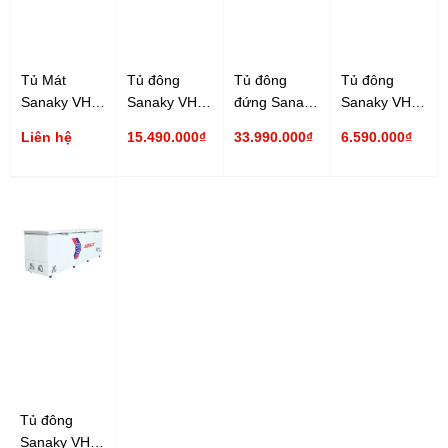
Tủ Mát
Tủ đông
Tủ đông
Tủ đông
Sanaky VH-
Sanaky VH-
đứng Sanaky
Sanaky VH-
259K3 210 lít
8699HY3
VH-768K 590
2599W3 250
Liên hệ
15.490.000₫
33.990.000₫
6.590.000₫
Inverter
761 lít
lít
lít Inverter
Inverter
Tủ đông
Sanaky VH-