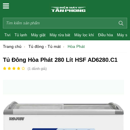
Tivi
Tủ lạnh
Máy giặt
Máy rửa bát
Máy lọc khí
Điều hòa
Máy sấ
Trang chủ
Tủ đông - Tủ mát
Hòa Phát
Tủ Đông Hòa Phát 280 Lít HSF AD6280.C1
(
1
đánh giá)