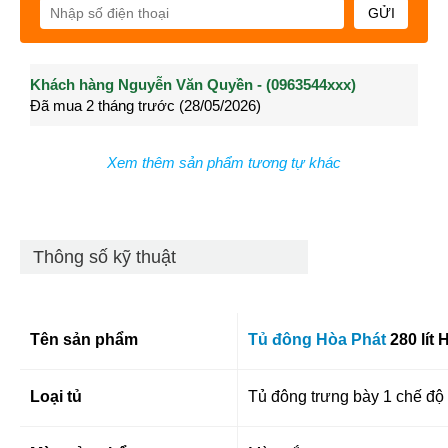
GỬI
Khách hàng Nguyễn Văn Quyền - (0963544xxx)
Khách hàng Nguyễn Thành Long - (0902021xxx)
Khá
Đã mua 2 tháng trước (28/05/2026)
Đã mua 3 tháng trước (27/04/2026)
Đã m
Xem thêm sản phẩm tương tự khác
Thông số kỹ thuật
Tên sản phẩm
Tủ đông Hòa Phát
280
lít
H
Loại tủ
Tủ đông trưng bày 1 chế độ