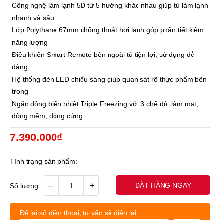
Công nghệ làm lạnh 5D từ 5 hướng khác nhau giúp tủ làm lạnh
nhanh và sâu
Lớp Polythane 67mm chống thoát hơi lạnh góp phẩn tiết kiệm
năng lượng
Điều khiển Smart Remote bên ngoài tủ tiện lợi, sử dụng dễ
dàng
Hệ thống đèn LED chiếu sáng giúp quan sát rõ thực phẩm bên
trong
Ngăn đông biến nhiệt Triple Freezing với 3 chế độ: làm mát,
đông mềm, đông cứng
7.390.000₫
Tình trạng sản phẩm:
–
+
ĐẶT HÀNG NGAY
Số lượng:
Để lại số điện thoại, tư vấn sẽ điện lại