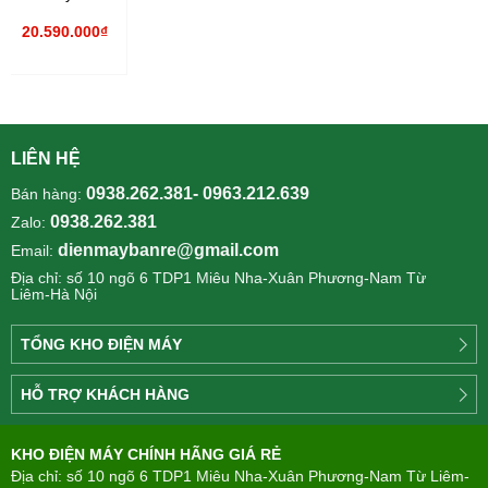
1199HY3
20.590.000₫
1100 lít
Inverter
LIÊN HỆ
0938.262.381- 0963.212.639
Bán hàng:
0938.262.381
Zalo:
dienmaybanre@gmail.com
Email:
Địa chỉ: số 10 ngõ 6 TDP1 Miêu Nha-Xuân Phương-Nam Từ
Liêm-Hà Nội
TỔNG KHO ĐIỆN MÁY
Công
HỖ TRỢ KHÁCH HÀNG
ty
Điện
Tìm
máy
KHO ĐIỆN MÁY CHÍNH HÃNG GIÁ RẺ
hiểu
TÂN
về
Địa chỉ: số 10 ngõ 6 TDP1 Miêu Nha-Xuân Phương-Nam Từ Liêm-
PHONG(8:00