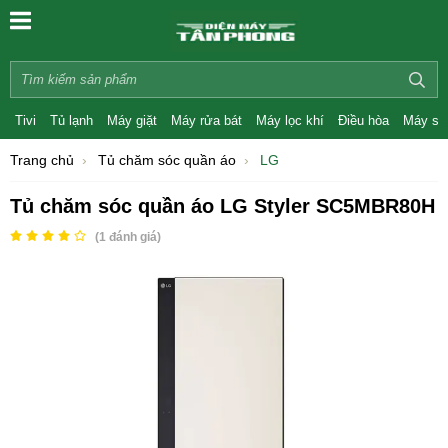
Tivi
Tủ lạnh
Máy giặt
Máy rửa bát
Máy lọc khí
Điều hòa
Máy sấ
Trang chủ
Tủ chăm sóc quần áo
LG
Tủ chăm sóc quần áo LG Styler SC5MBR80H
(
1
đánh giá)