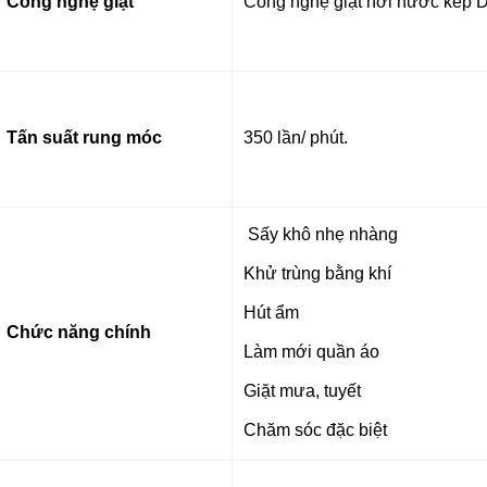
Công nghệ giặt
Công nghệ giặt hơi nước
kép D
Tấn suất rung móc
350 lần/ phút.
Sấy khô nhẹ nhàng
Khử trùng bằng khí
Hút ẩm
Chức năng chính
Làm mới quần áo
Giặt mưa, tuyết
Chăm sóc đặc biệt