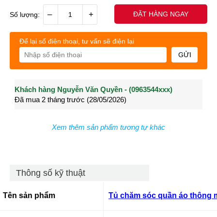
–
+
ĐẶT HÀNG NGAY
Số lượng:
Để lại số điện thoại, tư vấn sẽ điện lại
GỬI
Khách hàng Nguyễn Văn Quyền - (0963544xxx)
Khách hàng Nguyễn Thành Long - (0902021xxx)
Khá
Đã mua 2 tháng trước (28/05/2026)
Đã mua 3 tháng trước (27/04/2026)
Đã m
Xem thêm sản phẩm tương tự khác
Thông số kỹ thuật
Tên sản phẩm
Tủ chăm sóc quần áo thông 