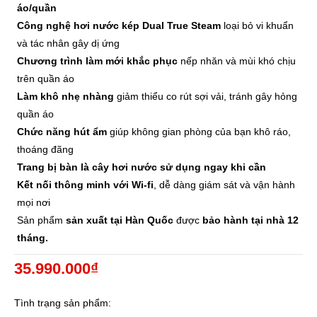
áo/quần
Công nghệ hơi nước kép Dual True Steam
loại bỏ vi khuẩn
và tác nhân gây dị ứng
Chương trình làm mới khắc phục
nếp nhăn và mùi khó chịu
trên quần áo
Làm khô nhẹ nhàng
giảm thiểu co rút sợi vải, tránh gây hỏng
quần áo
Chức năng hút ẩm
giúp không gian phòng của bạn khô ráo,
thoáng đãng
Trang bị bàn là cây hơi nước sử dụng ngay khi cần
Kết nối thông minh với Wi-fi
, dễ dàng giám sát và vận hành
mọi nơi
Sản phẩm
sản xuất tại Hàn Quốc
được
bảo hành tại nhà 12
tháng.
35.990.000₫
Tình trạng sản phẩm: