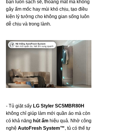
bạn luôn sạch sẽ, thoáng mát mà không
gây ẩm mốc hay mùi khó chịu, tạo điều
kiện lý tưởng cho không gian sống luôn
dễ chịu và trong lành.
- Tủ giặt sấy
LG Styler SC5MBR80H
không chỉ giúp làm mới quần áo mà còn
có khả năng
hút ẩm
hiệu quả. Nhờ công
nghệ
AutoFresh System™
, tủ có thể tự