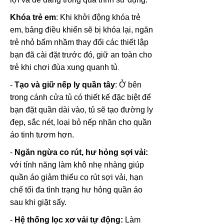
Khóa trẻ em
: Khi khởi động khóa trẻ
em, bảng điều khiển sẽ bị khóa lại, ngăn
trẻ nhỏ bấm nhầm thay đổi các thiết lập
bạn đã cài đặt trước đó, giữ an toàn cho
trẻ khi chơi đùa xung quanh tủ
.
-
Tạo và giữ nếp ly quần tây
: Ở bên
trong cánh cửa tủ có thiết kế đặc biệt để
bạn đặt quần dài vào, tủ sẽ tạo đường ly
đẹp, sắc nét, loại bỏ nếp nhăn cho quần
áo tinh tươm hơn.
-
Ngăn ngừa co rút, hư hỏng sợi vải:
với tính năng làm khô nhẹ nhàng giúp
quần áo giảm thiểu co rút sợi vải, hạn
chế tối đa tình trạng hư hỏng quần áo
sau khi giặt sấy.
-
Hệ thống lọc xơ vải tự động:
Làm