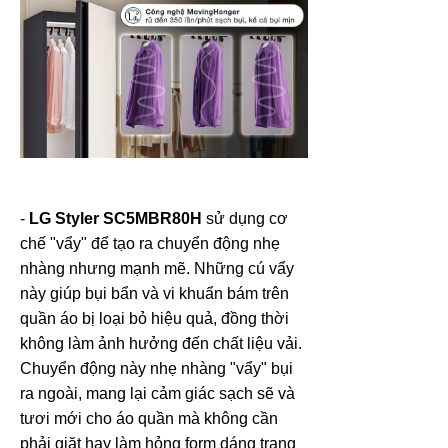
-
LG Styler SC5MBR80H
sử dụng cơ
chế "vẩy" để tạo ra chuyển động nhẹ
nhàng nhưng mạnh mẽ. Những cú vẩy
này giúp bụi bẩn và vi khuẩn bám trên
quần áo bị loại bỏ hiệu quả, đồng thời
không làm ảnh hưởng đến chất liệu vải.
Chuyển động này nhẹ nhàng "vẩy" bụi
ra ngoài, mang lại cảm giác sạch sẽ và
tươi mới cho áo quần mà không cần
phải giặt hay làm hỏng form dáng trang