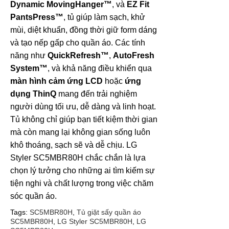
Dynamic MovingHanger™
, và
EZ Fit
PantsPress™
, tủ giúp làm sạch, khử
mùi, diệt khuẩn, đồng thời giữ form dáng
và tạo nếp gấp cho quần áo. Các tính
năng như
QuickRefresh™
,
AutoFresh
System™
, và khả năng điều khiển qua
màn hình cảm ứng LCD
hoặc
ứng
dụng ThinQ
mang đến trải nghiệm
người dùng tối ưu, dễ dàng và linh hoạt.
Tủ không chỉ giúp bạn tiết kiệm thời gian
mà còn mang lại không gian sống luôn
khô thoáng, sạch sẽ và dễ chịu. LG
Styler SC5MBR80H chắc chắn là lựa
chọn lý tưởng cho những ai tìm kiếm sự
tiện nghi và chất lượng trong việc chăm
sóc quần áo.
Tags:
SC5MBR80H
,
Tủ giặt sấy quần áo
SC5MBR80H
,
LG Styler SC5MBR80H
,
LG