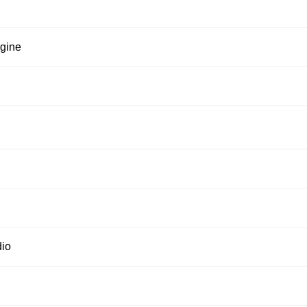
gine
io