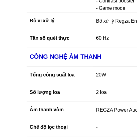
- Contrast booster
- Game mode
Bộ vi xử lý
Bộ xử lý Regza En
Tần số quét thực
60 Hz
CÔNG NGHỆ ÂM THANH
Tổng công suất loa
20W
Số lượng loa
2 loa
Âm thanh vòm
REGZA Power Aud
Chế độ lọc thoại
-