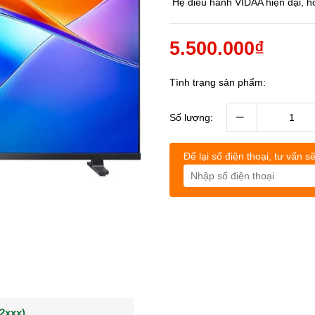
Hệ điều hành VIDAA hiện đại, hỗ 
5.500.000₫
Tình trạng sản phẩm:
–
Số lượng:
Để lại số điện thoại, tư vấn sẽ
(0902021xxx)
0963544xxx)
Khách hàng Nguyễn q