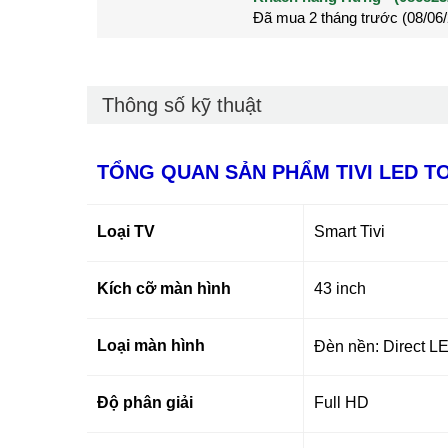
Đã mua 2 tháng trước (28/05
Đã mua 3 tháng trước (27/04
Thông số kỹ thuật
TỔNG QUAN SẢN PHẨM TIVI LED TO
Loại TV
Smart Tivi
Kích cỡ màn hình
43 inch
Loại màn hình
Đèn nền: Direct L
Độ phân giải
Full HD