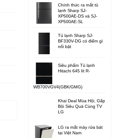
Chính thức ra mắt tủ
lạnh Sharp SJ-
XP500AE-DS và SJ-
XP500AE-SL
Tủ lạnh Sharp SJ-
BF330V-DG có điểm gì
nổi bật
Siêu phẩm Tủ lạnh
Hitachi 645 lít R-
WB700VGV4(GBK/GMG)
Khai Deal Mùa Hội, Gấp
Bội Siêu Quà Cùng TV
LG
LG ra mắt máy rửa bát
tại Việt Nam