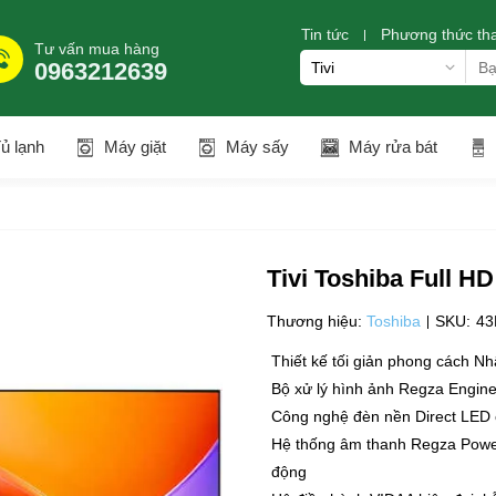
Tin tức
Phương thức th
Tư vấn mua hàng
0963212639
ủ lạnh
Máy giặt
Máy sấy
Máy rửa bát
Tivi Toshiba Full H
Thương hiệu:
Toshiba
SKU:
43
Thiết kế tối giản phong cách N
Bộ xử lý hình ảnh Regza Engin
Công nghệ đèn nền Direct LED 
Hệ thống âm thanh Regza Power
động