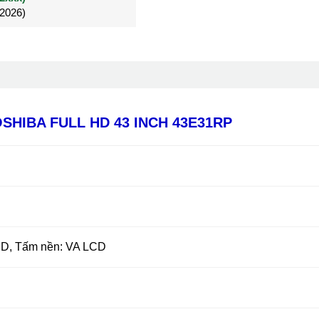
/2026)
/2026)
Đã mua 4 tháng
SHIBA FULL HD 43 INCH 43E31RP
ED, Tấm nền: VA LCD