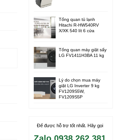
Tổng quan tủ lạnh
Hitachi R-HW540RV
X/XK 540 lít 6 cửa
Tổng quan máy giặt sấy
LG FV1411H3BA 11 kg
Lý do chọn mua máy
giặt LG Inverter 9 kg
FV1209S5W,
FV1209S5P
Để được hỗ trợ tốt nhất. Hãy gọi
Zalo 0938.262.381