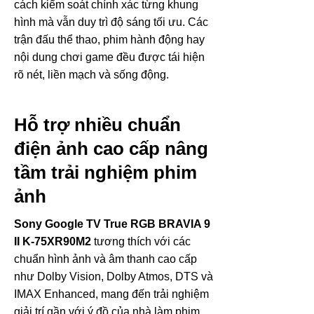
cách kiểm soát chính xác từng khung
hình mà vẫn duy trì độ sáng tối ưu. Các
trận đấu thể thao, phim hành động hay
nội dung chơi game đều được tái hiện
rõ nét, liền mạch và sống động.
Hỗ trợ nhiều chuẩn
điện ảnh cao cấp nâng
tầm trải nghiệm phim
ảnh
Sony Google TV True RGB BRAVIA 9
II K-75XR90M2
tương thích với các
chuẩn hình ảnh và âm thanh cao cấp
như Dolby Vision, Dolby Atmos, DTS và
IMAX Enhanced, mang đến trải nghiệm
giải trí gần với ý đồ của nhà làm phim.