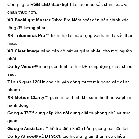
Công nghệ
RGB LED Backlight
tái tạo màu sắc chính xác và
chân thực hơn.
XR Backlight Master Drive Pro
kiểm soát đèn nền chính xác,
tăng độ tương phản.
XR Triluminos Pro™
hiển thị dải màu rộng với hàng tỷ sắc thái
màu.
XR Clear Image
nâng cấp độ nét và giảm nhiễu cho mọi nguồn
phát.
Dolby Vision®
mang đến hình ảnh HDR sống động, giàu chiều
sâu.
Tần số quét
120Hz
cho chuyển động mượt mà trong các cảnh
nhanh.
XR Motion Clarity™
giảm nhòe hình khi xem thể thao và phim
hành động.
Google TV™
cung cấp kho nội dung giải trí phong phú và trực
quan.
Google Assistant™
hỗ trợ điều khiển bằng giọng nói tiện lợi.
Dolby Atmos® và DTS:X®
tạo hiệu ứng âm thanh đa chiều