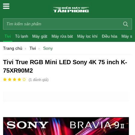
Tivi
Tủ lạnh
Máy giặt
Máy rửa bát
Máy lọc khí
Điều hòa
Máy sấ
Trang chủ
Tivi
Sony
Tivi True RGB Mini LED Sony 4K 75 inch K-
75XR90M2
(
1
đánh giá)