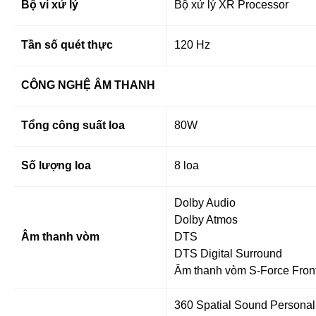
Bộ vi xử lý
Bộ xử lý XR Processor
Tần số quét thực
120 Hz
CÔNG NGHỆ ÂM THANH
Tổng công suất loa
80W
Số lượng loa
8 loa
Dolby Audio
Dolby Atmos
Âm thanh vòm
DTS
DTS Digital Surround
Âm thanh vòm S-Force Fron
360 Spatial Sound Personal