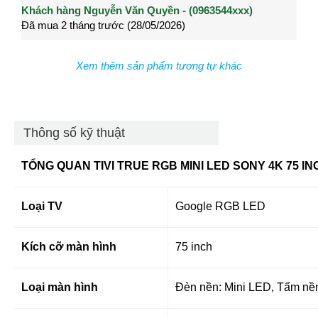
Khách hàng Nguyễn Văn Quyền - (0963544xxx)
Khách hàng Nguyễn Thành Long - (0902021xxx)
Khá
Đã mua 2 tháng trước (28/05/2026)
Đã mua 4 tháng trước (27/04/2026)
Đã m
Xem thêm sản phẩm tương tự khác
Thông số kỹ thuật
TỔNG QUAN TIVI TRUE RGB MINI LED SONY 4K 75 I
Loại TV
Google RGB LED
Kích cỡ màn hình
75 inch
Loại màn hình
Đèn nền: Mini LED, Tấm nề