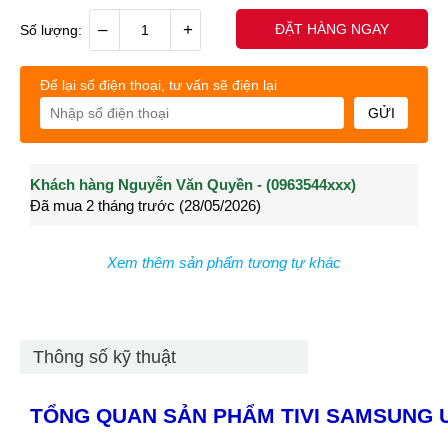
–
+
ĐẶT HÀNG NGAY
Số lượng:
Để lại số điện thoại, tư vấn sẽ điện lại
GỬI
Khách hàng Nguyễn Văn Quyền - (0963544xxx)
Khách hàng Nguyễn Thành Long - (0902021xxx)
Khá
Đã mua 2 tháng trước (28/05/2026)
Đã mua 3 tháng trước (27/04/2026)
Đã m
Xem thêm sản phẩm tương tự khác
Thông số kỹ thuật
TỔNG QUAN SẢN PHẨM TIVI SAMSUNG 