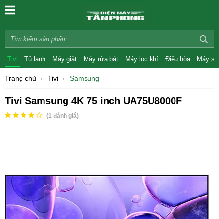
Tivi
Tủ lạnh
Máy giặt
Máy rửa bát
Máy lọc khí
Điều hòa
Máy sấ
Trang chủ
Tivi
Samsung
Tivi Samsung 4K 75 inch UA75U8000F
(
1
đánh giá)