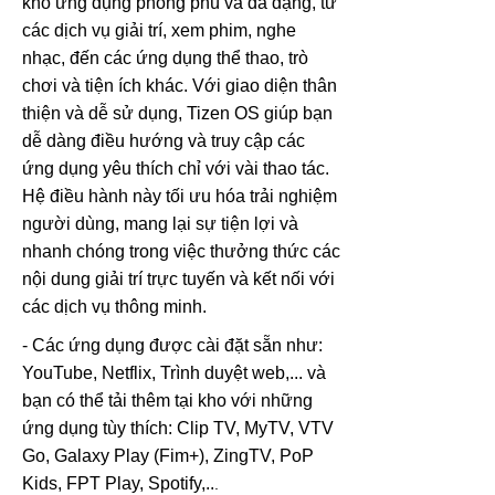
kho ứng dụng phong phú và đa dạng, từ
các dịch vụ giải trí, xem phim, nghe
nhạc, đến các ứng dụng thể thao, trò
chơi và tiện ích khác. Với giao diện thân
thiện và dễ sử dụng, Tizen OS giúp bạn
dễ dàng điều hướng và truy cập các
ứng dụng yêu thích chỉ với vài thao tác.
Hệ điều hành này tối ưu hóa trải nghiệm
người dùng, mang lại sự tiện lợi và
nhanh chóng trong việc thưởng thức các
nội dung giải trí trực tuyến và kết nối với
các dịch vụ thông minh.
- Các ứng dụng được cài đặt sẵn như:
YouTube, Netflix, Trình duyệt web,... và
bạn có thể tải thêm tại kho với những
ứng dụng tùy thích: Clip TV, MyTV, VTV
Go, Galaxy Play (Fim+), ZingTV, PoP
Kids, FPT Play, Spotify,..
.