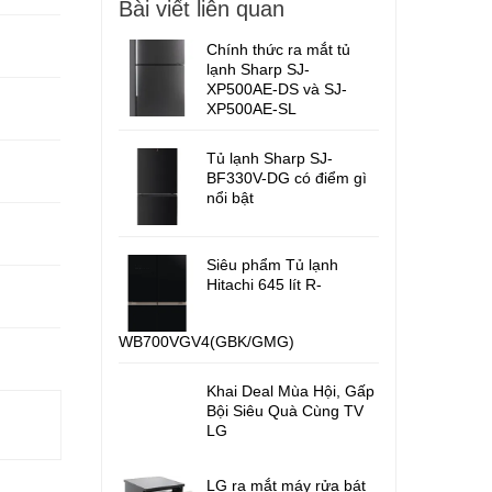
Bài viết liên quan
Chính thức ra mắt tủ
lạnh Sharp SJ-
XP500AE-DS và SJ-
XP500AE-SL
Tủ lạnh Sharp SJ-
BF330V-DG có điểm gì
nổi bật
Siêu phẩm Tủ lạnh
Hitachi 645 lít R-
WB700VGV4(GBK/GMG)
Khai Deal Mùa Hội, Gấp
Bội Siêu Quà Cùng TV
LG
LG ra mắt máy rửa bát