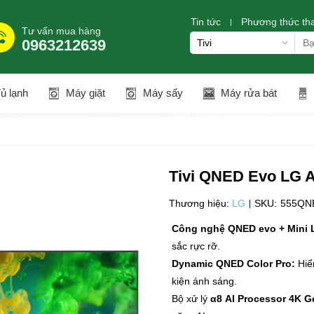
Tin tức
Phương thức th
Tư vấn mua hàng
0963212639
ủ lạnh
Máy giặt
Máy sấy
Máy rửa bát
Tivi QNED Evo LG 
Thương hiệu:
LG
SKU:
555QN
Công nghệ QNED evo + Mini 
sắc rực rỡ.
Dynamic QNED Color Pro:
Hiể
kiện ánh sáng.
Bộ xử lý
α8 AI Processor 4K G