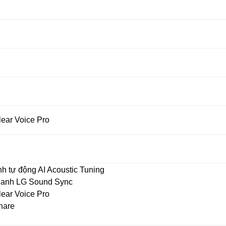
lear Voice Pro
h tự động AI Acoustic Tuning
hanh LG Sound Sync
lear Voice Pro
hare