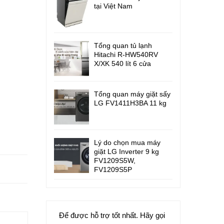
tại Việt Nam
Tổng quan tủ lạnh
Hitachi R-HW540RV
X/XK 540 lít 6 cửa
Tổng quan máy giặt sấy
LG FV1411H3BA 11 kg
Lý do chọn mua máy
giặt LG Inverter 9 kg
FV1209S5W,
FV1209S5P
Để được hỗ trợ tốt nhất. Hãy gọi