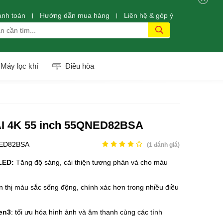
anh toán
Hướng dẫn mua hàng
Liên hệ & góp ý
Máy lọc khí
Điều hòa
AI 4K 55 inch 55QNED82BSA
ED82BSA
(
1
đánh giá)
LED
:
Tăng độ sáng, cải thiện tương phản và cho màu
n thị màu sắc sống động, chính xác hơn trong nhiều điều
en3
: tối ưu hóa hình ảnh và âm thanh cùng các tính