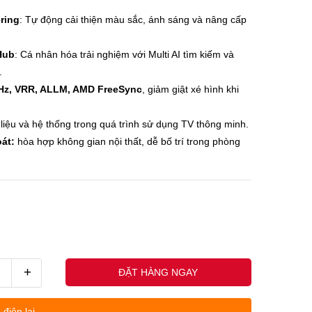
ring
: Tự động cải thiện màu sắc, ánh sáng và nâng cấp
Hub
: Cá nhân hóa trải nghiệm với Multi AI tìm kiếm và
.
Hz, VRR, ALLM, AMD FreeSync
, giảm giật xé hình khi
liệu và hệ thống trong quá trình sử dụng TV thông minh.
át:
hòa hợp không gian nội thất, dễ bố trí trong phòng
+
ĐẶT HÀNG NGAY
uốc nhân - (0845678xxx)
Khách h
 điện lại