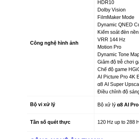
HDR10
Dolby Vision
FilmMaker Mode
Dynamic QNED Co
Kiểm soát đèn nền
VRR 144 Hz
Công nghệ hình ảnh
Motion Pro
Dynamic Tone Map
Giảm độ trễ chơi 
Chế độ game HGi
AI Picture Pro 4K
α8 AI Super Upsca
Điều chỉnh độ sáng
Bộ vi xử lý
Bộ xử lý
α8 AI Pr
Tần số quét thực
120 Hz up to 288 