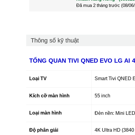
Đã mua 2 tháng trước (28/05
Đã mua 3 tháng trước (27/04
Thông số kỹ thuật
TỔNG QUAN TIVI QNED EVO LG AI 
Loại TV
Smart Tivi QNED 
Kích cỡ màn hình
55 inch
Loại màn hình
Đèn nền: Mini LE
Độ phân giải
4K Ultra HD (3840