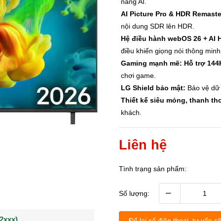
năng AI.
AI Picture Pro & HDR Remaste
nội dung SDR lên HDR.
Hệ điều hành webOS 26 + AI 
điều khiển giọng nói thông minh
Gaming mạnh mẽ:
Hỗ trợ 144
chơi game.
LG Shield bảo mật:
Bảo vệ dữ 
Thiết kế siêu mỏng, thanh tho
khách.
Liên hệ
Tình trạng sản phẩm:
–
Số lượng:
(0902021xxx)
0963544xxx)
Khách hàng Nguyễn q
Để lại số điện thoại, tư vấn sẽ