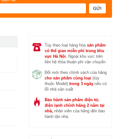
 trước (14/04/2026)
Đ
GỬI
Tùy theo loại hàng hóa
sản phẩm
có thể giao miễn phí trong khu
vực Hà Nội
. Ngoài khu vực trên
liên hệ thỏa thuận phí vận chuyển
Đổi mới theo chính sách của hãng
cho sản phẩm cùng loại
(tùy
thuộc Model)
trong 3 ngày
nếu có
lỗi nhà sản xuất
Bảo hành sản phẩm điện tử,
điện lạnh chính hãng 2 năm tại
nhà,
nhân viên của hãng đến bảo
hành tận nhà.