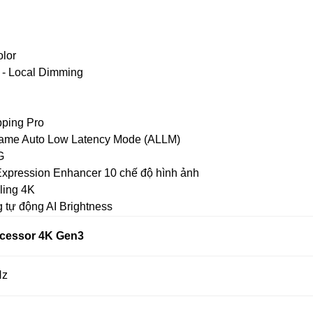
lor
 - Local Dimming
ping Pro
game Auto Low Latency Mode (ALLM)
G
 Expression Enhancer 10 chế độ hình ảnh
ling 4K
 tự động AI Brightness
ocessor 4K Gen3
Hz