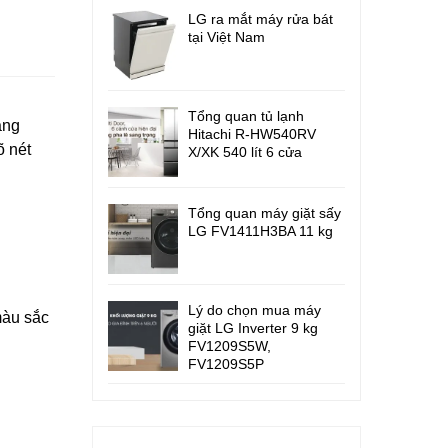
LG ra mắt máy rửa bát
tại Việt Nam
Tổng quan tủ lạnh
áng
Hitachi R-HW540RV
õ nét
X/XK 540 lít 6 cửa
Tổng quan máy giặt sấy
LG FV1411H3BA 11 kg
Lý do chọn mua máy
màu sắc
giặt LG Inverter 9 kg
FV1209S5W,
FV1209S5P