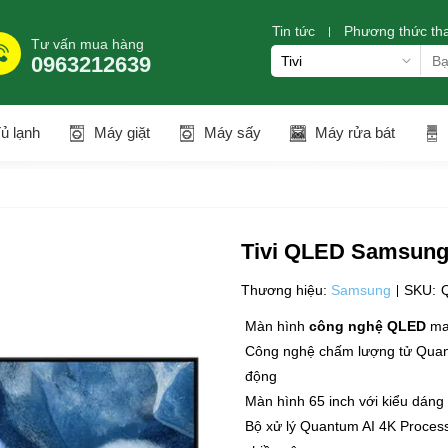
Tin tức
Phương thức th
Tư vấn mua hàng
0963212639
ủ lạnh
Máy giặt
Máy sấy
Máy rửa bát
Tivi QLED Samsung
Thương hiệu:
Samsung
SKU:
Màn hình
công nghệ QLED
man
Công nghệ chấm lượng tử Qua
động
Màn hình 65 inch với kiểu dáng v
Bộ xử lý Quantum AI 4K
Proces