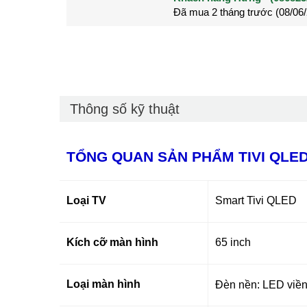
Đã mua 2 tháng trước (28/05
Đã mua 3 tháng trước (27/04
Thông số kỹ thuật
TỔNG QUAN SẢN PHẨM TIVI QLE
Loại TV
Smart Tivi QLED
Kích cỡ màn hình
65 inch
Loại màn hình
Đèn nền: LED viền