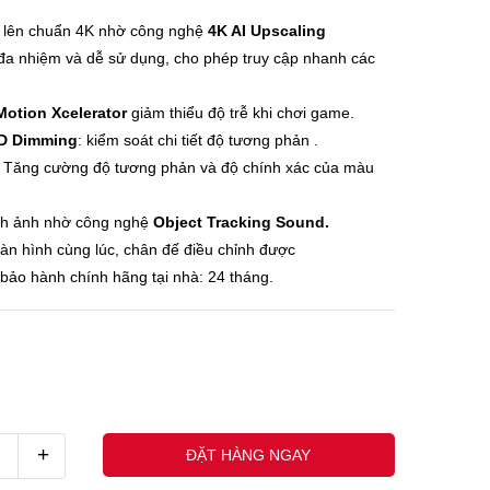
 lên chuẩn 4K nhờ công nghệ
4K AI Upscaling
a nhiệm và dễ sử dụng, cho phép truy cập nhanh các
otion Xcelerator
giảm thiểu độ trễ khi chơi game.
D Dimming
: kiểm soát chi tiết độ tương phản .
Tăng cường độ tương phản và độ chính xác của màu
nh ảnh nhờ công nghệ
Object Tracking Sound.
n hình cùng lúc, chân đế điều chỉnh được
bảo hành chính hãng tại nhà: 24 tháng.
+
ĐẶT HÀNG NGAY
uốc nhân - (0845678xxx)
Khách h