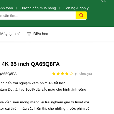
anh toán
Hướng dẫn mua hàng
Liên hệ & góp ý
Máy lọc khí
Điều hòa
 4K 65 inch QA65Q8FA
QA65Q8FA
(
1
đánh giá)
g đến trải nghiệm xem phim 4K tốt hơn .
ntum Dot
tái tạo 100% dải sắc màu cho hình ảnh sống
à viền siêu mỏng mang lại trải nghiệm giải trí tuyệt vời.
sor
cải thiện màu sắc hiển thị, cho những thước phim có