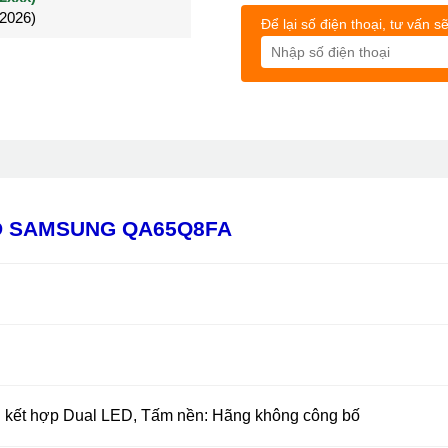
/2026)
/2026)
Đã mua 4 tháng
Để lại số điện thoại, tư vấn sẽ
D SAMSUNG QA65Q8FA
 kết hợp Dual LED, Tấm nền: Hãng không công bố