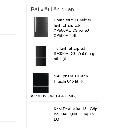
Bài viết liên quan
Chính thức ra mắt tủ
lạnh Sharp SJ-
XP500AE-DS và SJ-
XP500AE-SL
Tủ lạnh Sharp SJ-
BF330V-DG có điểm gì
nổi bật
Siêu phẩm Tủ lạnh
Hitachi 645 lít R-
WB700VGV4(GBK/GMG)
Khai Deal Mùa Hội, Gấp
Bội Siêu Quà Cùng TV
LG