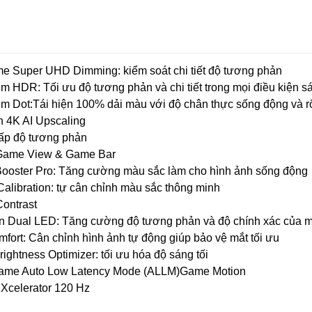
 Super UHD Dimming: kiểm soát chi tiết độ tương phản
 HDR: Tối ưu độ tương phản và chi tiết trong mọi điều kiện s
 Dot:Tái hiện 100% dải màu với độ chân thực sống động và r
 4K AI Upscaling
ấp độ tương phản
 Game View & Game Bar
ooster Pro: Tăng cường màu sắc làm cho hình ảnh sống động
alibration: tự cân chỉnh màu sắc thông minh
ontrast
n Dual LED: Tăng cường độ tương phản và độ chính xác của 
ort: Cân chỉnh hình ảnh tự động giúp bảo vệ mắt tối ưu
ghtness Optimizer: tối ưu hóa độ sáng tối
 game Auto Low Latency Mode (ALLM)Game Motion
Xcelerator 120 Hz