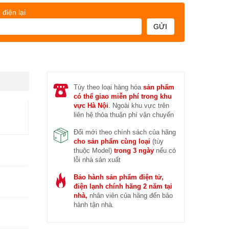
 trước (14/04/2026)
Đ
 điện lại
GỬI
Tùy theo loại hàng hóa
sản phẩm
có thể giao miễn phí trong khu
vực Hà Nội
. Ngoài khu vực trên
liên hệ thỏa thuận phí vận chuyển
Đổi mới theo chính sách của hãng
cho sản phẩm cùng loại
(tùy
thuộc Model)
trong 3 ngày
nếu có
lỗi nhà sản xuất
Bảo hành sản phẩm điện tử,
điện lạnh chính hãng 2 năm tại
nhà,
nhân viên của hãng đến bảo
hành tận nhà.