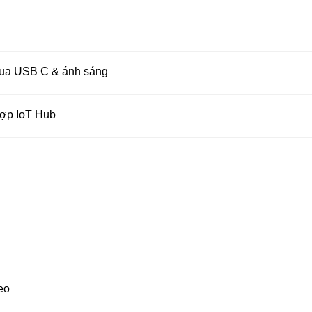
ua USB C & ánh sáng
hợp IoT Hub
eo