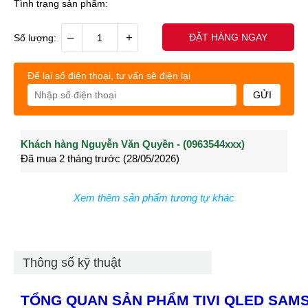
Tình trạng sản phẩm:
–
+
ĐẶT HÀNG NGAY
Số lượng:
Để lại số điện thoại, tư vấn sẽ điện lại
GỬI
Khách hàng Nguyễn Văn Quyền - (0963544xxx)
Khách hàng Nguyễn Thành Long - (0902021xxx)
Khá
Đã mua 2 tháng trước (28/05/2026)
Đã mua 3 tháng trước (27/04/2026)
Đã m
Xem thêm sản phẩm tương tự khác
Thông số kỹ thuật
TỔNG QUAN SẢN PHẨM TIVI QLED SAM