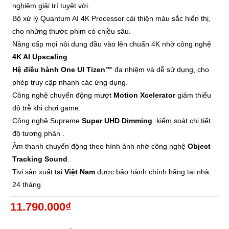
nghiệm giải trí tuyệt vời.
Bộ xử lý Quantum AI 4K
Processor
cải thiện màu sắc hiển thị,
cho những thước phim có chiều sâu.
Nâng cấp mọi nôi dung đầu vào lên chuẩn 4K nhờ công nghệ
4K AI Upscaling
Hệ điều hành One UI Tizen™
đa nhiệm và dễ sử dụng, cho
phép truy cập nhanh các ứng dụng.
Công nghệ chuyển động mượt
Motion Xcelerator
giảm thiểu
độ trễ khi chơi game.
Công nghệ Supreme
Super UHD Dimming
: kiểm soát chi tiết
độ tương phản .
Âm thanh chuyển động theo hình ảnh nhờ công nghệ
Object
Tracking Sound
.
Tivi sản xuất tại
Việt Nam
được bảo hành chính hãng tại nhà:
24 tháng.
11.790.000₫