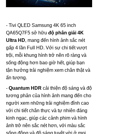
- Tivi QLED Samsung 4K 65 inch
QA65Q7F5 sở hữu
độ phân giải 4K
Ultra HD
, mang đến hình ảnh sắc nét
gấp 4 lần Full HD. Với sự chi tiết vượt
trội, mỗi khung hình trở nên rõ ràng và
sống động hơn bao giờ hết, giúp bạn
tận hưởng trải nghiệm xem chân thật và
ấn tượng.
-
Quantum HDR
cải thiện độ sáng và độ
tương phản của hình ảnh mang đến cho
người xem những trải nghiệm đỉnh cao
với chi tiết chân thực và tự nhiên đáng
kinh ngạc, giúp các cảnh phim và hình
ảnh trở nên sắc nét hơn, với màu sắc
sống động và độ sáng tuyệt vời ở mọi