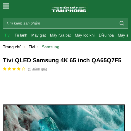
Tivi
Tủ lạnh
Máy giặt
Máy rửa bát
Máy lọc khí
Điều hòa
Máy sấ
Trang chủ
Tivi
Samsung
Tivi QLED Samsung 4K 65 inch QA65Q7F5
(
1
đánh giá)