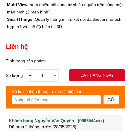
Multi View:
xem nhiều nội dung từ nhiều nguồn trên cùng một
màn hình (2 màn hình)
SmartThings
: Quản lý thông minh, kết nối đa thiết bị nhờ tích
hợp IoT và chế độ hiển thị 3D
Liên hệ
Tình trạng sản phẩm:
–
+
ĐẶT HÀNG NGAY
Số lượng:
Để lại số điện thoại, tư vấn sẽ điện lại
GỬI
Khách hàng Nguyễn Văn Quyền - (0963544xxx)
Khách hàng Nguyễn Thành Long - (0902021xxx)
Khá
Đã mua 2 tháng trước (28/05/2026)
Đã mua 3 tháng trước (27/04/2026)
Đã m