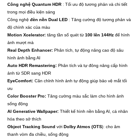
Công nghệ Quantum HDR
: Tối ưu độ tương phản và chi tiết
trong mọi điều kiện sáng
Công nghệ
đèn nền Dual LED
: Tăng cường độ tương phản và
độ chính xác của màu
Motion Xcelerator:
tăng tần số quét từ
100 lên 144Hz
để hình
ảnh mượt mà
Real Depth Enhancer:
Phân tích, tự động nâng cao độ sâu
hình ảnh bằng AI
Auto HDR Remastering:
Phân tích và tự đông nâng cấp hình
ảnh từ SDR sang HDR
EyeComfort:
Cân chỉnh hình ảnh tự động giúp bảo vệ mắt tối
ưu
Color Booster Pro:
Tăng cường màu sắc làm cho hình ảnh
sống động
AI Generative Wallpaper:
Thiết kế hình nền bằng AI, cá nhân
hóa theo sở thích
Object Tracking Sound
với
Dolby Atmos (OTS
): cho âm
thanh vòm đa chiều, sống động