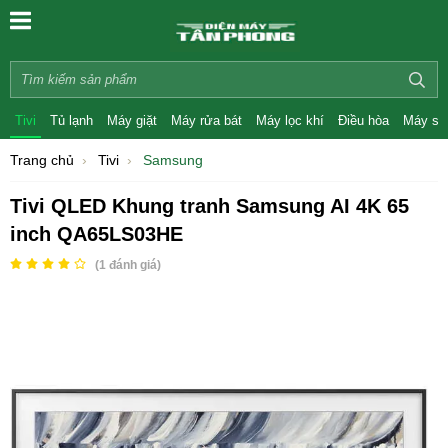
Tivi
Tủ lạnh
Máy giặt
Máy rửa bát
Máy lọc khí
Điều hòa
Máy sấ
Trang chủ
Tivi
Samsung
Tivi QLED Khung tranh Samsung AI 4K 65
inch QA65LS03HE
(
1
đánh giá)