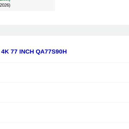
/2026)
/2026)
Đã mua 4 tháng
4K 77 INCH QA77S90H