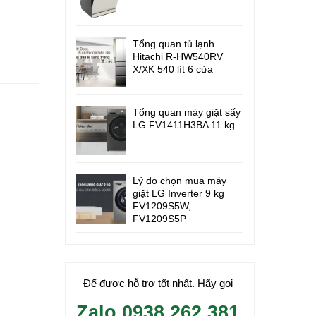
Tổng quan tủ lạnh
Hitachi R-HW540RV
X/XK 540 lít 6 cửa
Tổng quan máy giặt sấy
LG FV1411H3BA 11 kg
Lý do chọn mua máy
giặt LG Inverter 9 kg
FV1209S5W,
FV1209S5P
Để được hỗ trợ tốt nhất. Hãy gọi
Zalo 0938.262.381