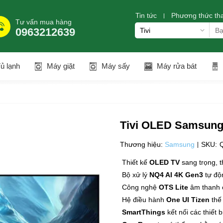
Tin tức
Phương thức th
Tư vấn mua hàng
0963212639
ủ lạnh
Máy giặt
Máy sấy
Máy rửa bát
Tivi OLED Samsung
Thương hiệu:
Samsung
SKU:
Thiết kế
OLED TV
sang trọng, t
Bộ xử lý
NQ4 AI 4K Gen3
tự độn
Công nghệ
OTS Lite
âm thanh 
Hệ điều hành
One UI Tizen
thế
SmartThings
kết nối các thiết 