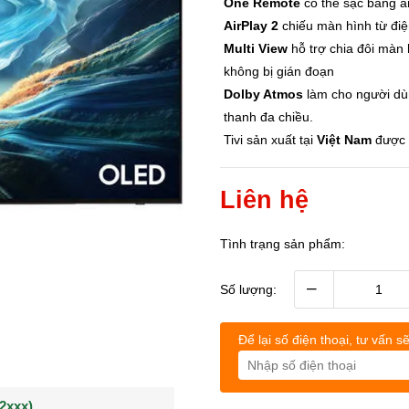
One Remote
có thể sạc bằng á
AirPlay 2
chiếu màn hình từ điệ
Multi View
hỗ trợ chia đôi màn 
không bị gián đoạn
Dolby Atmos
làm cho người dù
thanh đa chiều.
Tivi sản xuất tại
Việt Nam
được 
Liên hệ
Tình trạng sản phẩm:
–
Số lượng:
Để lại số điện thoại, tư vấn sẽ
(0902021xxx)
0963544xxx)
Khách hàng Nguyễn q