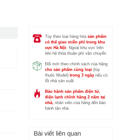
 trước (14/04/2026)
Đ
Tùy theo loại hàng hóa
sản phẩm
có thể giao miễn phí trong khu
vực Hà Nội
. Ngoài khu vực trên
liên hệ thỏa thuận phí vận chuyển
Đổi mới theo chính sách của hãng
cho sản phẩm cùng loại
(tùy
thuộc Model)
trong 3 ngày
nếu có
lỗi nhà sản xuất
Bảo hành sản phẩm điện tử,
điện lạnh chính hãng 2 năm tại
nhà,
nhân viên của hãng đến bảo
hành tận nhà.
Bài viết liên quan