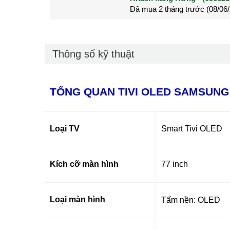
Đã mua 2 tháng trước (28/05
Đã mua 3 tháng trước (27/04
Thông số kỹ thuật
TỔNG QUAN TIVI OLED SAMSUNG 
Loại TV
Smart Tivi OLED
Kích cỡ màn hình
77 inch
Loại màn hình
Tấm nền: OLED