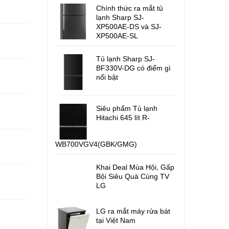
Chính thức ra mắt tủ
lạnh Sharp SJ-
XP500AE-DS và SJ-
XP500AE-SL
Tủ lạnh Sharp SJ-
BF330V-DG có điểm gì
nổi bật
Siêu phẩm Tủ lạnh
Hitachi 645 lít R-
WB700VGV4(GBK/GMG)
Khai Deal Mùa Hội, Gấp
Bội Siêu Quà Cùng TV
LG
LG ra mắt máy rửa bát
tại Việt Nam