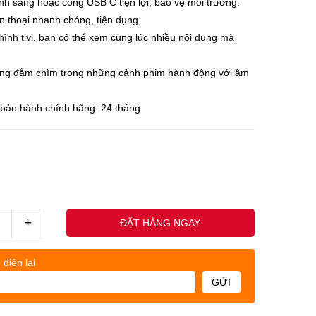
nh sáng hoặc cổng USB C tiện lợi, bảo vệ môi trường.
n thoại nhanh chóng, tiện dụng.
hình tivi, bạn có thể xem cùng lúc nhiều nội dung mà
ng đắm chìm trong những cảnh phim hành động với âm
bảo hành chính hãng: 24 tháng
+
ĐẶT HÀNG NGAY
 điện lại
GỬI
uốc nhân - (0845678xxx)
Khách h