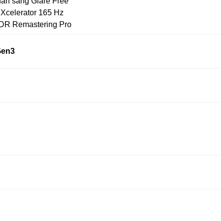
ản sáng Glare Free
Xcelerator 165 Hz
DR Remastering Pro
Gen3