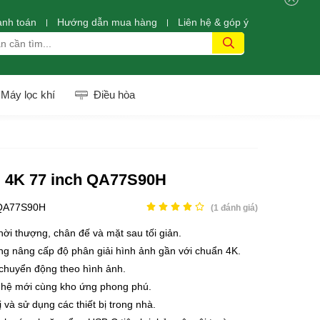
anh toán
Hướng dẫn mua hàng
Liên hệ & góp ý
Máy lọc khí
Điều hòa
 4K 77 inch QA77S90H
QA77S90H
(
1
đánh giá)
hời thượng, chân đế và mặt sau tối giản.
g nâng cấp độ phân giải hình ảnh gần với chuẩn 4K.
chuyển động theo hình ảnh.
 hệ mới cùng kho ứng phong phú.
bị và sử dụng các thiết bị trong nhà.