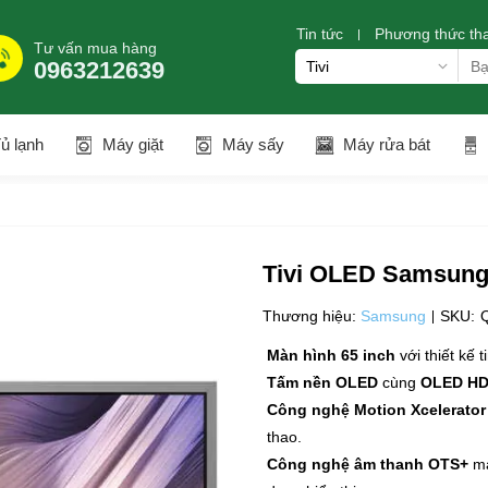
Tin tức
Phương thức th
Tư vấn mua hàng
0963212639
ủ lạnh
Máy giặt
Máy sấy
Máy rửa bát
Tivi OLED Samsung
Thương hiệu:
Samsung
SKU:
Màn hình 65 inch
với thiết kế 
Tấm nền OLED
cùng
OLED HD
Công nghệ Motion Xcelerator
thao.
Công nghệ âm thanh OTS+
ma