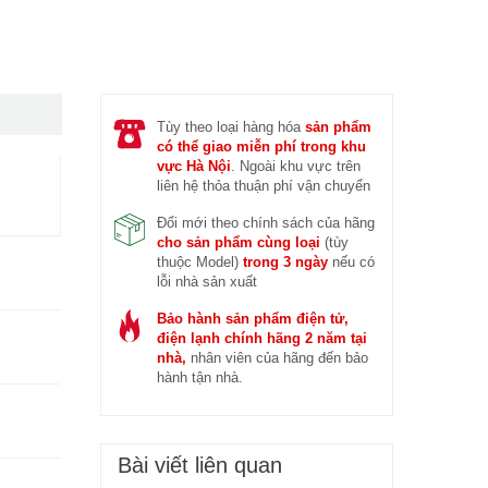
 trước (14/04/2026)
Đ
Tùy theo loại hàng hóa
sản phẩm
có thể giao miễn phí trong khu
vực Hà Nội
. Ngoài khu vực trên
liên hệ thỏa thuận phí vận chuyển
Đổi mới theo chính sách của hãng
cho sản phẩm cùng loại
(tùy
thuộc Model)
trong 3 ngày
nếu có
lỗi nhà sản xuất
Bảo hành sản phẩm điện tử,
điện lạnh chính hãng 2 năm tại
nhà,
nhân viên của hãng đến bảo
hành tận nhà.
Bài viết liên quan