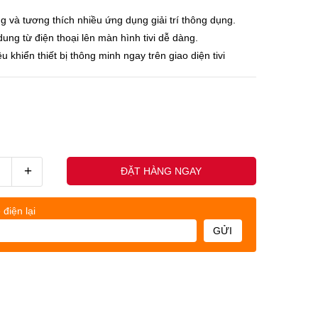
g và tương thích nhiều ứng dụng giải trí thông dụng.
ung từ điện thoại lên màn hình tivi dễ dàng.
u khiển thiết bị thông minh ngay trên giao diện tivi
+
ĐẶT HÀNG NGAY
 điện lại
GỬI
uốc nhân - (0845678xxx)
Khách h