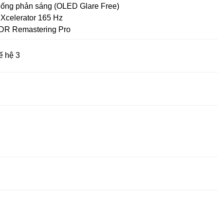
ống phản sáng (OLED Glare Free)
Xcelerator 165 Hz
DR Remastering Pro
ế hệ 3