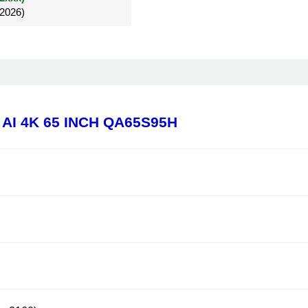
/2026)
/2026)
Đã mua 4 tháng
AI 4K 65 INCH QA65S95H