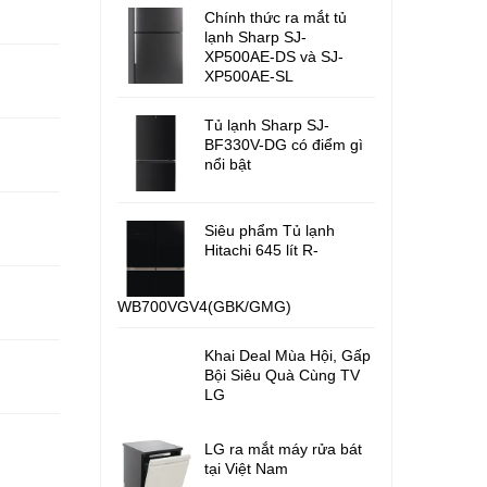
Chính thức ra mắt tủ
lạnh Sharp SJ-
XP500AE-DS và SJ-
XP500AE-SL
Tủ lạnh Sharp SJ-
BF330V-DG có điểm gì
nổi bật
Siêu phẩm Tủ lạnh
Hitachi 645 lít R-
WB700VGV4(GBK/GMG)
Khai Deal Mùa Hội, Gấp
Bội Siêu Quà Cùng TV
LG
LG ra mắt máy rửa bát
tại Việt Nam