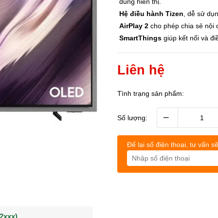
dung hiển thị.
Hệ điều hành Tizen
, dễ sử dụn
AirPlay 2
cho phép chia sẻ nội d
SmartThings
giúp kết nối và điề
Liên hệ
Tình trạng sản phẩm:
–
Số lượng:
Để lại số điện thoại, tư vấn sẽ
(0902021xxx)
0963544xxx)
Khách hàng Nguyễn q