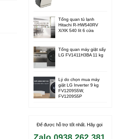
Tổng quan tủ lạnh
Hitachi R-HW540RV
X/XK 540 lít 6 cửa
Tổng quan máy giặt sấy
LG FV1411H3BA 11 kg
Lý do chọn mua máy
giặt LG Inverter 9 kg
FV1209S5W,
FV1209S5P
Để được hỗ trợ tốt nhất. Hãy gọi
Zalo 0938.262.381