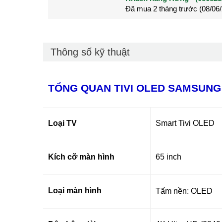
Đã mua 2 tháng trước (28/05
Đã mua 3 tháng trước (27/04
Thông số kỹ thuật
TỔNG QUAN TIVI OLED SAMSUNG 
Loại TV
Smart Tivi OLED
Kích cỡ màn hình
65 inch
Loại màn hình
Tấm nền: OLED