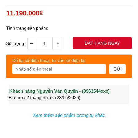
11.190.000₫
Tình trạng sản phẩm:
–
+
ĐẶT HÀNG NGAY
Số lượng:
Để lại số điện thoại, tư vấn sẽ điện lại
GỬI
Khách hàng Nguyễn Văn Quyền - (0963544xxx)
Khách hàng Nguyễn Thành Long - (0902021xxx)
Khá
Đã mua 2 tháng trước (28/05/2026)
Đã mua 3 tháng trước (27/04/2026)
Đã m
Xem thêm sản phẩm tương tự khác