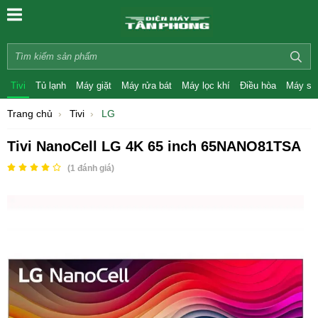
Tivi
Tủ lạnh
Máy giặt
Máy rửa bát
Máy lọc khí
Điều hòa
Máy sấ
Trang chủ
Tivi
LG
Tivi NanoCell LG 4K 65 inch 65NANO81TSA
(
1
đánh giá)