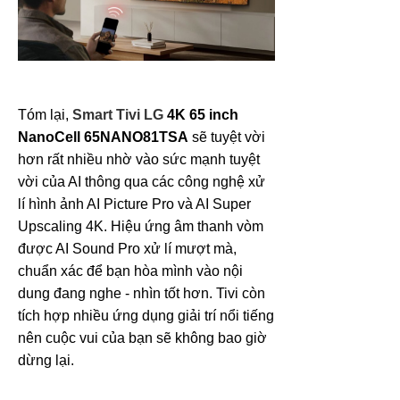
Tóm lại,
Smart Tivi LG
4K 65 inch
NanoCell 65NANO81TSA
sẽ tuyệt vời
hơn rất nhiều nhờ vào sức mạnh tuyệt
vời của AI thông qua các công nghệ xử
lí hình ảnh AI Picture Pro và AI Super
Upscaling 4K. Hiệu ứng âm thanh vòm
được AI Sound Pro xử lí mượt mà,
chuẩn xác để bạn hòa mình vào nội
dung đang nghe - nhìn tốt hơn. Tivi còn
tích hợp nhiều ứng dụng giải trí nổi tiếng
nên cuộc vui của bạn sẽ không bao giờ
dừng lại.