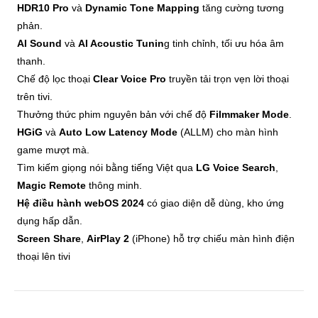
HDR10 Pro
và
Dynamic Tone Mapping
tăng cường tương
phản.
AI Sound
và
AI Acoustic Tunin
g tinh chỉnh, tối ưu hóa âm
thanh.
Chế độ lọc thoại
Clear Voice Pro
truyền tải trọn vẹn lời thoại
trên tivi.
Thưởng thức phim nguyên bản với chế độ
Filmmaker Mode
.
HGiG
và
Auto Low Latency Mode
(ALLM) cho màn hình
game mượt mà.
Tìm kiếm giọng nói bằng tiếng Việt qua
LG Voice Search
,
Magic Remote
thông minh.
Hệ điều hành webOS 2024
có giao diện dễ dùng, kho ứng
dụng hấp dẫn.
Screen Share
,
AirPlay 2
(iPhone) hỗ trợ chiếu màn hình điện
thoại lên tivi