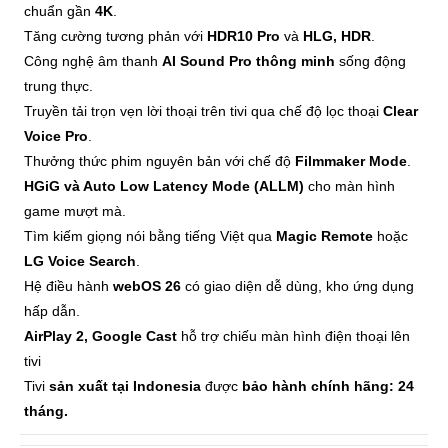
chuẩn gần
4K
.
Tăng cường tương phản với
HDR10 Pro
và
HLG, HDR
.
Công nghệ âm thanh
AI Sound Pro thông minh
sống động
trung thực.
Truyền tải trọn vẹn lời thoại trên tivi qua chế độ lọc thoại
Clear
Voice Pro
.
Thưởng thức phim nguyên bản với chế độ
Filmmaker Mode
.
HGiG và Auto Low Latency Mode (ALLM)
cho màn hình
game mượt mà.
Tìm kiếm giọng nói bằng tiếng Việt qua
Magic Remote
hoặc
LG Voice Search
.
Hệ điều hành
webOS 26
có giao diện dễ dùng, kho ứng dụng
hấp dẫn.
AirPlay 2, Google Cast
hỗ trợ chiếu màn hình điện thoại lên
tivi
Tivi
sản xuất tại Indonesia
được
bảo hành chính hãng: 24
tháng.