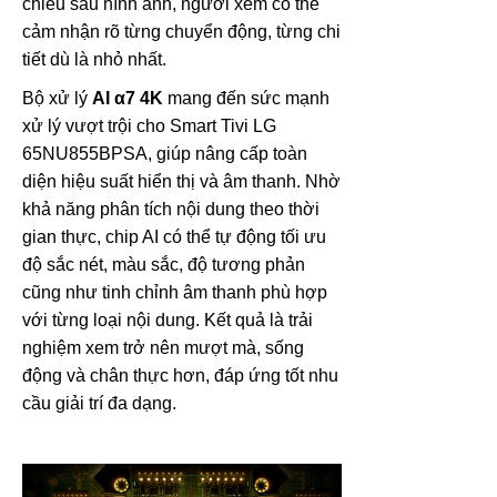
chiều sâu hình ảnh, người xem có thể
cảm nhận rõ từng chuyển động, từng chi
tiết dù là nhỏ nhất.
Bộ xử lý
AI α7 4K
mang đến sức mạnh
xử lý vượt trội cho Smart Tivi LG
65NU855BPSA, giúp nâng cấp toàn
diện hiệu suất hiển thị và âm thanh. Nhờ
khả năng phân tích nội dung theo thời
gian thực, chip AI có thể tự động tối ưu
độ sắc nét, màu sắc, độ tương phản
cũng như tinh chỉnh âm thanh phù hợp
với từng loại nội dung. Kết quả là trải
nghiệm xem trở nên mượt mà, sống
động và chân thực hơn, đáp ứng tốt nhu
cầu giải trí đa dạng.