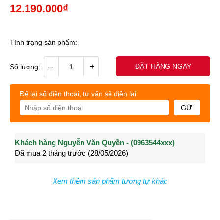
12.190.000₫
Tình trạng sản phẩm:
–
+
ĐẶT HÀNG NGAY
Số lượng:
Để lại số điện thoại, tư vấn sẽ điện lại
GỬI
Khách hàng Nguyễn Văn Quyền - (0963544xxx)
Khách hàng Nguyễn Thành Long - (0902021xxx)
Khá
Đã mua 2 tháng trước (28/05/2026)
Đã mua 3 tháng trước (27/04/2026)
Đã m
Xem thêm sản phẩm tương tự khác