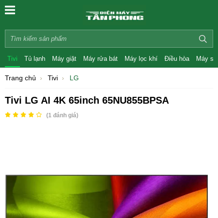
Tivi
Tủ lạnh
Máy giặt
Máy rửa bát
Máy lọc khí
Điều hòa
Máy sấ
Trang chủ
Tivi
LG
Tivi LG AI 4K 65inch 65NU855BPSA
(
1
đánh giá)