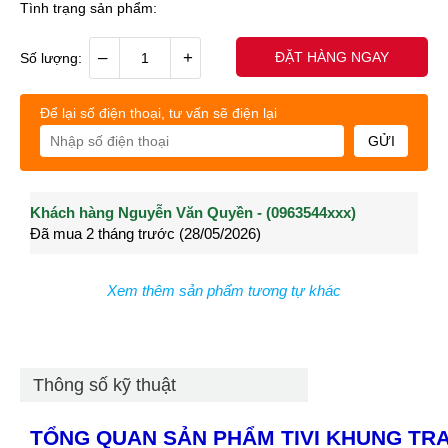
Tình trạng sản phẩm:
–
+
ĐẶT HÀNG NGAY
Số lượng:
Để lại số điện thoại, tư vấn sẽ điện lại
GỬI
Khách hàng Nguyễn Văn Quyền - (0963544xxx)
Khách hàng Nguyễn Thành Long - (0902021xxx)
Khá
Đã mua 2 tháng trước (28/05/2026)
Đã mua 3 tháng trước (27/04/2026)
Đã m
Xem thêm sản phẩm tương tự khác
Thông số kỹ thuật
TỔNG QUAN SẢN PHẨM TIVI KHUNG TR