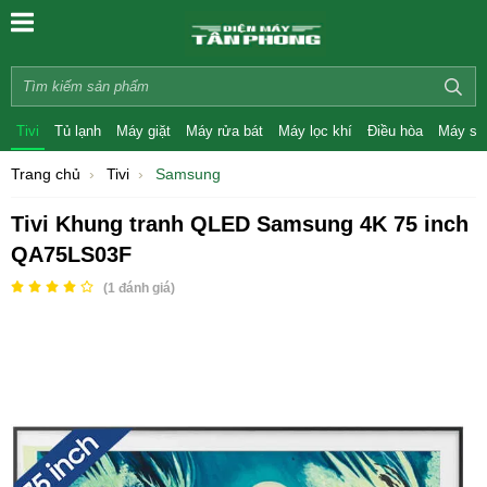
Tivi
Tủ lạnh
Máy giặt
Máy rửa bát
Máy lọc khí
Điều hòa
Máy sấ
Trang chủ
Tivi
Samsung
Tivi Khung tranh QLED Samsung 4K 75 inch
QA75LS03F
(
1
đánh giá)