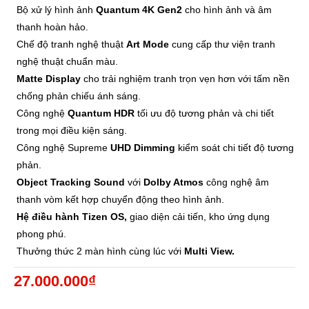
Bộ xử lý hình ảnh
Quantum 4K Gen2
cho hình ảnh và âm
thanh hoàn hảo.
Chế độ tranh nghệ thuật
Art Mode
cung cấp thư viện tranh
nghệ thuật chuẩn màu.
Matte Display
cho trải nghiệm tranh trọn vẹn hơn với tấm nền
chống phản chiếu ánh sáng.
Công nghệ
Quantum HDR
tối ưu độ tương phản và chi tiết
trong mọi điều kiện sáng.
Công nghệ Supreme
UHD Dimming
kiểm soát chi tiết độ tương
phản.
Object Tracking
Sound
với
Dolby Atmos
công nghệ âm
thanh vòm kết hợp chuyển động theo hình ảnh.
Hệ điều hành Tizen OS,
giao diện cải tiến, kho ứng dụng
phong phú.
Thưởng thức 2 màn hình cùng lúc với
Multi View.
27.000.000₫