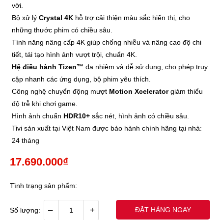
vời.
Bộ xử lý
Crystal 4K
hỗ trợ cải thiện màu sắc hiển thị, cho
những thước phim có chiều sâu.
Tính năng nâng cấp 4K giúp chống nhiễu và nâng cao độ chi
tiết, tái tạo hình ảnh vượt trội, chuẩn 4K.
Hệ điều hành Tizen™
đa nhiệm và dễ sử dụng, cho phép truy
cập nhanh các ứng dụng, bộ phim yêu thích.
Công nghệ chuyển động mượt
Motion Xcelerator
giảm thiểu
độ trễ khi chơi game.
Hình ảnh chuẩn
HDR10+
sắc nét, hình ảnh có chiều sâu.
Tivi sản xuất tại Việt Nam được bảo hành chính hãng tại nhà:
24 tháng
17.690.000₫
Tình trạng sản phẩm:
–
+
ĐẶT HÀNG NGAY
Số lượng: