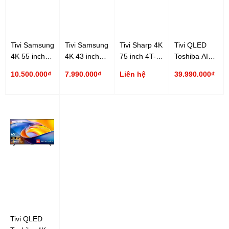
Tivi Samsung
Tivi Samsung
Tivi Sharp 4K
Tivi QLED
4K 55 inch
4K 43 inch
75 inch 4T-
Toshiba AI
UA55U8500H
UA43U8500H
C75HJ6000X
4K 100 inch
10.500.000₫
7.990.000₫
Liên hệ
39.990.000₫
100Z570RP
Tivi QLED