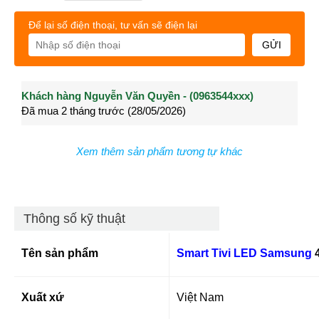
Để lại số điện thoại, tư vấn sẽ điện lại
GỬI
Khách hàng Nguyễn Văn Quyền - (0963544xxx)
Khách hàng Nguyễn Thành Long - (0902021xxx)
Khá
Đã mua 2 tháng trước (28/05/2026)
Đã mua 3 tháng trước (27/04/2026)
Đã m
Xem thêm sản phẩm tương tự khác
Thông số kỹ thuật
Tên sản phẩm
Smart Tivi LED Samsung
4
Xuất xứ
Việt Nam