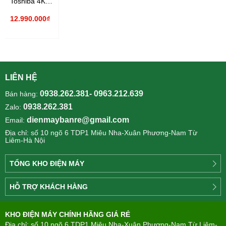
Toshiba 4K
65 inch
12.990.000₫
65Z570RP
LIÊN HỆ
0938.262.381- 0963.212.639
Bán hàng:
0938.262.381
Zalo:
dienmaybanre@gmail.com
Email:
Địa chỉ: số 10 ngõ 6 TDP1 Miêu Nha-Xuân Phương-Nam Từ
Liêm-Hà Nội
TỔNG KHO ĐIỆN MÁY
Công
HỖ TRỢ KHÁCH HÀNG
ty
Điện
Tìm
máy
KHO ĐIỆN MÁY CHÍNH HÃNG GIÁ RẺ
hiểu
TÂN
về
Địa chỉ: số 10 ngõ 6 TDP1 Miêu Nha-Xuân Phương-Nam Từ Liêm-