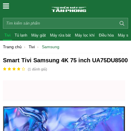
Tivi
Tủ lạnh
Máy giặt
Máy rửa bát
Máy lọc khí
Điều hòa
Máy sấ
Trang chủ
Tivi
Samsung
Smart Tivi Samsung 4K 75 inch UA75DU8500
(
1
đánh giá)