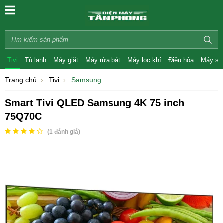
Tivi
Tủ lạnh
Máy giặt
Máy rửa bát
Máy lọc khí
Điều hòa
Máy sấ
Trang chủ
Tivi
Samsung
Smart Tivi QLED Samsung 4K 75 inch
75Q70C
(
1
đánh giá)