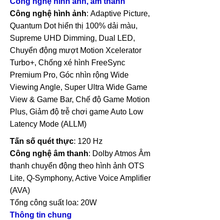
Công nghệ hình ảnh, âm thanh
Công nghệ hình ảnh
:
Adaptive Picture,
Quantum Dot hiển thị 100% dải màu,
Supreme UHD Dimming, Dual LED,
Chuyển động mượt Motion Xcelerator
Turbo+, Chống xé hình FreeSync
Premium Pro, Góc nhìn rộng Wide
Viewing Angle, Super Ultra Wide Game
View & Game Bar, Chế độ Game Motion
Plus, Giảm độ trễ chơi game Auto Low
Latency Mode (ALLM)
Tấn số quét thực
: 120 Hz
Công nghệ âm thanh
: Dolby Atmos Âm
thanh chuyển động theo hình ảnh OTS
Lite, Q-Symphony, Active Voice Amplifier
(AVA)
Tổng công suất loa: 20W
Thông tin chung