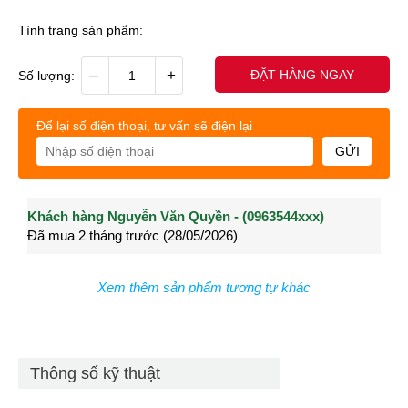
Tình trạng sản phẩm:
–
+
ĐẶT HÀNG NGAY
Số lượng:
Để lại số điện thoại, tư vấn sẽ điện lại
GỬI
Khách hàng Nguyễn Văn Quyền - (0963544xxx)
Khách hàng Nguyễn Thành Long - (0902021xxx)
Khá
Đã mua 2 tháng trước (28/05/2026)
Đã mua 3 tháng trước (27/04/2026)
Đã m
Xem thêm sản phẩm tương tự khác
Thông số kỹ thuật