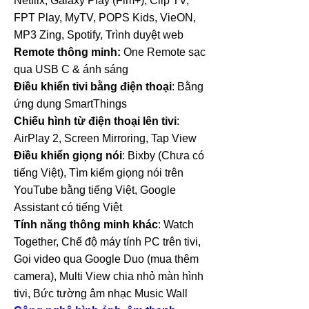
Netflix, Galaxy Play (Fim+), Clip TV,
FPT Play, MyTV, POPS Kids, VieON,
MP3 Zing, Spotify, Trình duyệt web
Remote thông minh:
One Remote sạc
qua USB C & ánh sáng
Điều khiển tivi bằng điện thoại
: Bằng
ứng dụng SmartThings
Chiếu hình từ điện thoại lên tivi
:
AirPlay 2, Screen Mirroring, Tap View
Điều khiển giọng nói
: Bixby (Chưa có
tiếng Việt), Tìm kiếm giọng nói trên
YouTube bằng tiếng Việt, Google
Assistant có tiếng Việt
Tính năng thông minh khác
: Watch
Together, Chế độ máy tính PC trên tivi,
Gọi video qua Google Duo (mua thêm
camera), Multi View chia nhỏ màn hình
tivi, Bức tường âm nhạc Music Wall