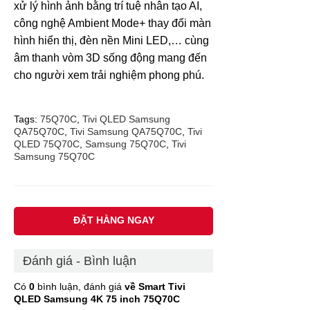
xử lý hình ảnh bằng trí tuệ nhân tạo AI,
cô​ng nghệ Ambient Mode+ thay đổi màn
hình hiển thị, đèn nền Mini LED,… cùng
âm thanh vòm 3D sống động mang đến
cho người xem trải nghiệm phong phú.
Tags:
75Q70C
,
Tivi QLED Samsung
QA75Q70C
,
Tivi Samsung QA75Q70C
,
Tivi
QLED 75Q70C
,
Samsung 75Q70C
,
Tivi
Samsung 75Q70C
ĐẶT HÀNG NGAY
Đánh giá - Bình luận
Có
0
bình luận, đánh giá
về Smart Tivi
QLED Samsung 4K 75 inch 75Q70C