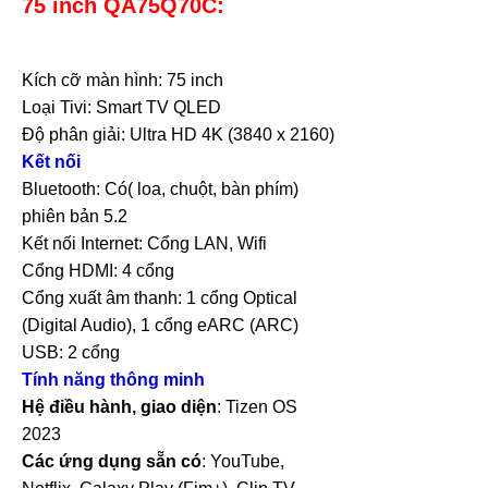
75 inch QA75Q70C:
Kích cỡ màn hình: 75 inch
Loại Tivi: Smart TV QLED
Độ phân giải: Ultra HD 4K (3840 x 2160)
Kết nối
Bluetooth: Có( loa, chuột, bàn phím)
phiên bản 5.2
Kết nối Internet: Cổng LAN, Wifi
Cổng HDMI: 4 cổng
Cổng xuất âm thanh: 1 cổng Optical
(Digital Audio), 1 cổng eARC (ARC)
USB: 2 cổng
Tính năng thông minh
Hệ điều hành, giao diện
: Tizen OS
2023
Các ứng dụng sẵn có
: YouTube,