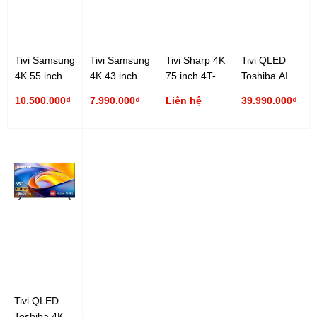
Tivi Samsung
Tivi Samsung
Tivi Sharp 4K
Tivi QLED
4K 55 inch
4K 43 inch
75 inch 4T-
Toshiba AI
UA55U8500H
UA43U8500H
C75HJ6000X
4K 100 inch
10.500.000₫
7.990.000₫
Liên hệ
39.990.000₫
100Z570RP
Tivi QLED
Toshiba 4K