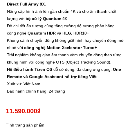
Direct Full Array 8X.
Nâng cấp hình ảnh lên gần chuẩn 4K và cho âm thanh chất
lượng với
bộ xử lý Quantum 4
K.
Độ chi tiết ấn tượng cùng tăng cường độ tương phản bằng
công nghệ
Quantum HDR
và
HLG, HDR10
+
Khung cảnh chuyển động không giật hình hay chuyển động mờ
nhoè với
công nghệ Motion Xcelerator Turbo+
.
Trải nghiệm không gian âm thanh vòm chuyển động theo từng
khung hình với công nghệ OTS (Object Tracking Sound).
Hệ điều hành Tizen OS
dễ sử dụng, đa dạng ứng dụng.
One
Remote và Google Assistant hỗ trợ tiếng Việt
Xuất xứ: Việt Nam
Bảo hành chính hãng: 24 tháng
11.590.000₫
Tình trạng sản phẩm: