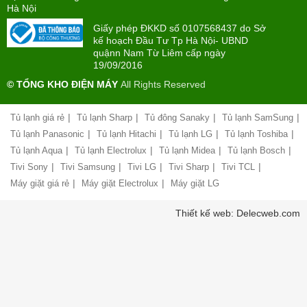
PHONG(8:00
mua
Hà Nội
-
trả
22:00)
Giấy phép ĐKKD số 0107568437 do Sở
góp
kế hoạch Đầu Tư Tp Hà Nội- UBND
quậnn Nam Từ Liêm cấp ngày
Giới
Chính
19/09/2016
thiệu
sách
công
© TỔNG KHO ĐIỆN MÁY
All Rights Reserved
đổi
ty
mới
hàng
|
|
|
|
Tủ lạnh giá rẻ
Tủ lạnh Sharp
Tủ đông Sanaky
Tủ lạnh SamSung
Chính
hóa
sách
|
|
|
|
Tủ lạnh Panasonic
Tủ lạnh Hitachi
Tủ lạnh LG
Tủ lạnh Toshiba
bảo
|
|
|
|
Tủ lạnh Aqua
Tủ lạnh Electrolux
Tủ lạnh Midea
Tủ lạnh Bosch
Chính
hành
sách
|
|
|
|
|
Tivi Sony
Tivi Samsung
Tivi LG
Tivi Sharp
Tivi TCL
vận
giao
chuyển
|
|
Máy giặt giá rẻ
Máy giặt Electrolux
Máy giặt LG
nhận
và
Liên
Thiết kế web: Delecweb.com
lắp
hệ,
đặt
góp
hàng
ý
hóa
Chính
Chất
sách
lượng
vận
phục