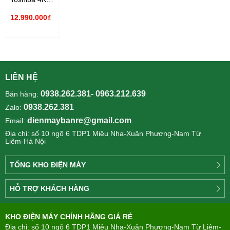
65 inch
12.990.000₫
65Z570RP
LIÊN HỆ
0938.262.381- 0963.212.639
Bán hàng:
0938.262.381
Zalo:
dienmaybanre@gmail.com
Email:
Địa chỉ: số 10 ngõ 6 TDP1 Miêu Nha-Xuân Phương-Nam Từ
Liêm-Hà Nội
TỔNG KHO ĐIỆN MÁY
Công
HỖ TRỢ KHÁCH HÀNG
ty
Điện
Tìm
máy
KHO ĐIỆN MÁY CHÍNH HÃNG GIÁ RẺ
hiểu
TÂN
về
Địa chỉ: số 10 ngõ 6 TDP1 Miêu Nha-Xuân Phương-Nam Từ Liêm-