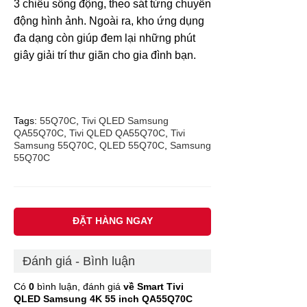
3 chiều sống động, theo sát từng chuyển
động hình ảnh. Ngoài ra, kho ứng dụng
đa dạng còn giúp đem lại những phút
giây giải trí thư giãn cho gia đình bạn.
Tags:
55Q70C
,
Tivi QLED Samsung
QA55Q70C
,
Tivi QLED QA55Q70C
,
Tivi
Samsung 55Q70C
,
QLED 55Q70C
,
Samsung
55Q70C
ĐẶT HÀNG NGAY
Đánh giá - Bình luận
Có
0
bình luận, đánh giá
về Smart Tivi
QLED Samsung 4K 55 inch QA55Q70C