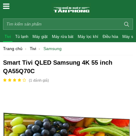
Tivi
Tủ lạnh
Máy giặt
Máy rửa bát
Máy lọc khí
Điều hòa
Máy sấ
Trang chủ
Tivi
Samsung
Smart Tivi QLED Samsung 4K 55 inch
QA55Q70C
(
1
đánh giá)