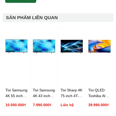
SẢN PHẨM LIÊN QUAN
Tivi Samsung
Tivi Samsung
Tivi Sharp 4K
Tivi QLED
4K 55 inch
4K 43 inch
75 inch 4T-
Toshiba AI
UA55U8500H
UA43U8500H
C75HJ6000X
4K 100 inch
10.500.000₫
7.990.000₫
Liên hệ
39.990.000₫
100Z570RP