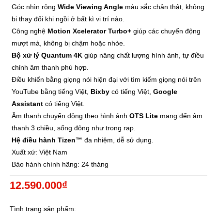
Góc nhìn rộng
Wide Viewing Angle
màu sắc chân thật, không
bị thay đổi khi ngồi ở bất kì vị trí nào.
Công nghệ
Motion Xcelerator Turbo+
giúp các chuyển động
mượt mà, không bị chậm hoặc nhòe.
Bộ xử lý Quantum 4K
giúp nâng chất lượng hình ảnh, tự điều
chỉnh âm thanh phù hợp.
Điều khiển bằng giọng nói hiện đại với tìm kiếm giọng nói trên
YouTube bằng tiếng Việt,
Bixby
có tiếng Việt,
Google
Assistant
có tiếng Việt.
Âm thanh chuyển động theo hình ảnh
OTS Lite
mang đến âm
thanh 3 chiều, sống động như trong rạp.
Hệ điều hành Tizen™
đa nhiệm, dễ sử dụng.
Xuất xứ: Việt Nam
Bảo hành chính hãng: 24 tháng
12.590.000₫
Tình trạng sản phẩm: