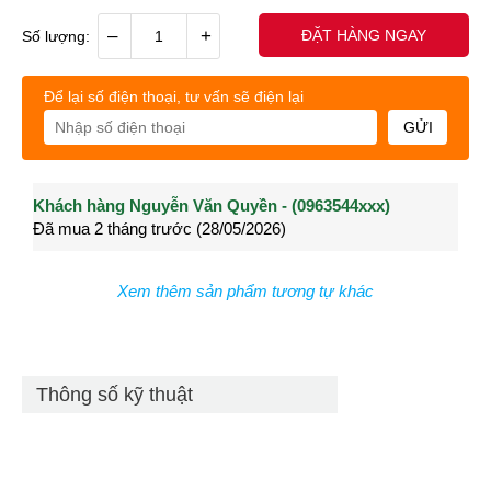
–
+
ĐẶT HÀNG NGAY
Số lượng:
Để lại số điện thoại, tư vấn sẽ điện lại
GỬI
Khách hàng Nguyễn Văn Quyền - (0963544xxx)
Khách hàng Nguyễn Thành Long - (0902021xxx)
Khá
Đã mua 2 tháng trước (28/05/2026)
Đã mua 4 tháng trước (27/04/2026)
Đã m
Xem thêm sản phẩm tương tự khác
Thông số kỹ thuật