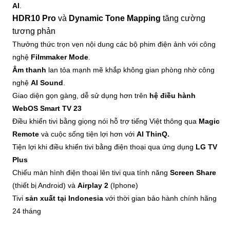
AI
.
HDR10 Pro
và
Dynamic Tone Mapping
tăng cường
tương phản
Thưởng thức trọn vẹn nội dung các bộ phim điện ảnh với công
nghệ
Filmmaker Mode
.
Âm thanh
lan tỏa mạnh mẽ khắp không gian phòng nhờ công
nghệ
AI Sound
.
Giao diện gọn gàng, dễ sử dụng hơn trên
hệ điều hành
WebOS Smart TV 23
Điều khiển tivi bằng giọng nói hỗ trợ tiếng Việt thông qua
Magic
Remote
và cuộc sống tiện lợi hơn với
AI ThinQ.
Tiện lợi khi điều khiển tivi bằng điện thoại qua ứng dụng
LG TV
Plus
Chiếu màn hình điện thoại lên tivi qua tính năng
Screen Share
(thiết bị Android) và
Airplay 2
(Iphone)
Tivi
sản xuất tại Indonesia
với thời gian bảo hành chính hãng
24 tháng