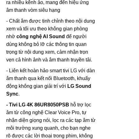
ra nhiều kênh ảo, mang đến hiệu ứng
âm thanh vòm siêu hạng
- Chất âm được tinh chỉnh theo nội dung
xem và tối ưu theo không gian phòng
nhờ
công nghệ AI Sound
để người
dùng không bỏ lỡ các thông tin quan
trọng từ nội dung xem, cảm nhận trọn
vẹn cả hình ảnh và âm thanh truyền tải.
- Liên kết hoàn hảo smart tivi LG với dàn
âm thanh qua kết nối Bluetooth, khuấy
động không gian giải trí với
LG Sound
Sync
.
- Tivi LG 4K 86UR8050PSB
hỗ trợ lọc
âm từ công nghệ Clear Voice Pro, tự
nhận diện giọng nói, lọc ra các tạp âm từ
môi trường xung quanh, cho bạn nghe
rõ được các lời thoại trong phim, không