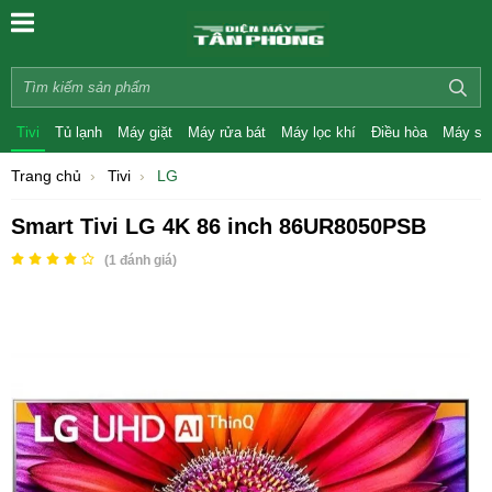
Tivi
Tủ lạnh
Máy giặt
Máy rửa bát
Máy lọc khí
Điều hòa
Máy sấ
Trang chủ
Tivi
LG
Smart Tivi LG 4K 86 inch 86UR8050PSB
(
1
đánh giá)