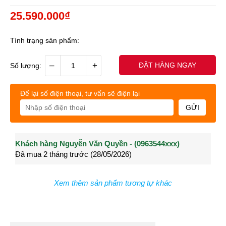
25.590.000₫
Tình trạng sản phẩm:
–
+
ĐẶT HÀNG NGAY
Số lượng:
Để lại số điện thoại, tư vấn sẽ điện lại
GỬI
Khách hàng Nguyễn Văn Quyền - (0963544xxx)
Khách hàng Nguyễn Thành Long - (0902021xxx)
Khá
Đã mua 2 tháng trước (28/05/2026)
Đã mua 3 tháng trước (27/04/2026)
Đã m
Xem thêm sản phẩm tương tự khác