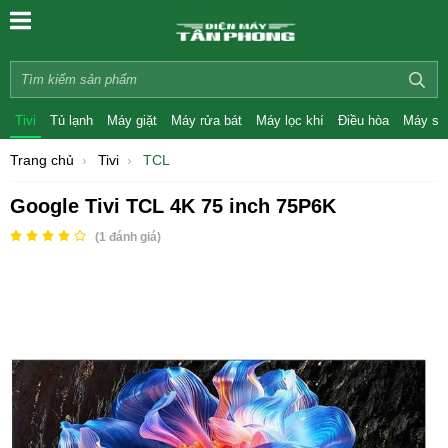
Tivi
Tủ lạnh
Máy giặt
Máy rửa bát
Máy lọc khí
Điều hòa
Máy sấ
Trang chủ
Tivi
TCL
Google Tivi TCL 4K 75 inch 75P6K
(
1
đánh giá)