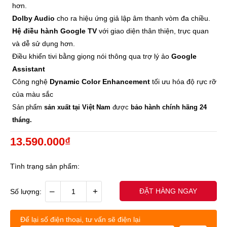
hơn.
Dolby Audio
cho ra hiệu ứng giả lập âm thanh vòm đa chiều.
Hệ điều hành Google TV
với giao diện thân thiện, trực quan
và dễ sử dụng hơn.
Điều khiển tivi bằng giọng nói thông qua trợ lý ảo
Google
Assistant
Công nghệ
Dynamic Color Enhancement
tối ưu hóa độ rực rỡ
của màu sắc
Sản phẩm
sản xuất tại Việt Nam
được
bảo hành chính hãng 24
tháng.
13.590.000₫
Tình trạng sản phẩm:
–
+
ĐẶT HÀNG NGAY
Số lượng:
Để lại số điện thoại, tư vấn sẽ điện lại