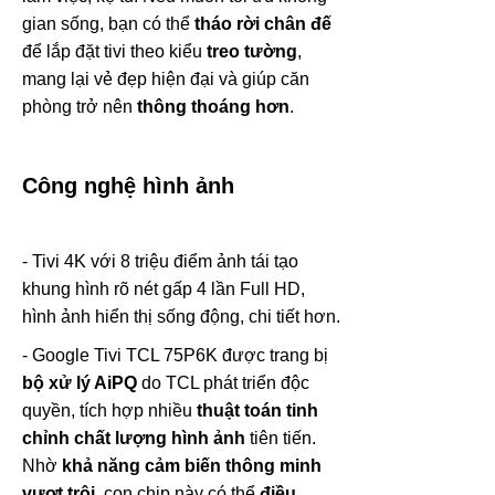
gian sống, bạn có thể
tháo rời chân đế
để lắp đặt tivi theo kiểu
treo tường
,
mang lại vẻ đẹp hiện đại và giúp căn
phòng trở nên
thông thoáng hơn
.
Công nghệ hình ảnh
- Tivi 4K với 8 triệu điểm ảnh tái tạo
khung hình rõ nét gấp 4 lần Full HD,
hình ảnh hiển thị sống động, chi tiết hơn.
- Google Tivi TCL 75P6K được trang bị
bộ xử lý AiPQ
do TCL phát triển độc
quyền, tích hợp nhiều
thuật toán tinh
chỉnh chất lượng hình ảnh
tiên tiến.
Nhờ
khả năng cảm biến thông minh
vượt trội
, con chip này có thể
điều