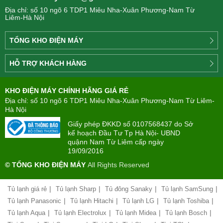
Địa chỉ: số 10 ngõ 6 TDP1 Miêu Nha-Xuân Phương-Nam Từ
Liêm-Hà Nội
TỔNG KHO ĐIỆN MÁY
Công
HỖ TRỢ KHÁCH HÀNG
ty
Điện
Tìm
máy
KHO ĐIỆN MÁY CHÍNH HÃNG GIÁ RẺ
hiểu
TÂN
về
Địa chỉ: số 10 ngõ 6 TDP1 Miêu Nha-Xuân Phương-Nam Từ Liêm-
PHONG(8:00
mua
Hà Nội
-
trả
22:00)
Giấy phép ĐKKD số 0107568437 do Sở
góp
kế hoạch Đầu Tư Tp Hà Nội- UBND
quậnn Nam Từ Liêm cấp ngày
Giới
Chính
19/09/2016
thiệu
sách
công
© TỔNG KHO ĐIỆN MÁY
All Rights Reserved
đổi
ty
mới
hàng
|
|
|
|
Tủ lạnh giá rẻ
Tủ lạnh Sharp
Tủ đông Sanaky
Tủ lạnh SamSung
Chính
hóa
sách
|
|
|
|
Tủ lạnh Panasonic
Tủ lạnh Hitachi
Tủ lạnh LG
Tủ lạnh Toshiba
bảo
|
|
|
|
Tủ lạnh Aqua
Tủ lạnh Electrolux
Tủ lạnh Midea
Tủ lạnh Bosch
Chính
hành