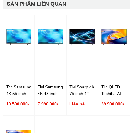
SẢN PHẨM LIÊN QUAN
Tivi Samsung
Tivi Samsung
Tivi Sharp 4K
Tivi QLED
4K 55 inch
4K 43 inch
75 inch 4T-
Toshiba AI
UA55U8500H
UA43U8500H
C75HJ6000X
4K 100 inch
10.500.000₫
7.990.000₫
Liên hệ
39.990.000₫
100Z570RP