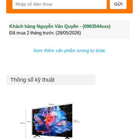
GỬI
Khách hàng Nguyễn Văn Quyền - (0963544xxx)
Khách hàng Nguyễn Thành Long - (0902021xxx)
Khá
Đã mua 2 tháng trước (28/05/2026)
Đã mua 3 tháng trước (27/04/2026)
Đã m
Xem thêm sản phẩm tương tự khác
Thông số kỹ thuật