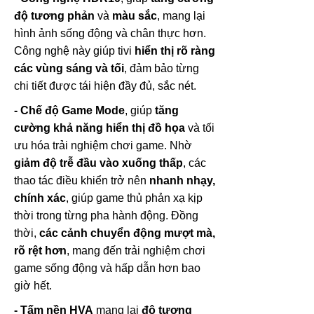
độ tương phản
và
màu sắc
, mang lại
hình ảnh sống động và chân thực hơn.
Công nghệ này giúp tivi
hiển thị rõ ràng
các vùng sáng và tối
, đảm bảo từng
chi tiết được tái hiện đầy đủ, sắc nét.
- Chế độ Game Mode
, giúp
tăng
cường khả năng hiển thị đồ họa
và tối
ưu hóa trải nghiệm chơi game. Nhờ
giảm độ trễ đầu vào xuống thấp
, các
thao tác điều khiển trở nên
nhanh nhạy,
chính xác
, giúp game thủ phản xạ kịp
thời trong từng pha hành động. Đồng
thời,
các cảnh chuyển động mượt mà,
rõ rệt hơn
, mang đến trải nghiệm chơi
game sống động và hấp dẫn hơn bao
giờ hết.
- Tấm nền HVA
mang lại
độ tương