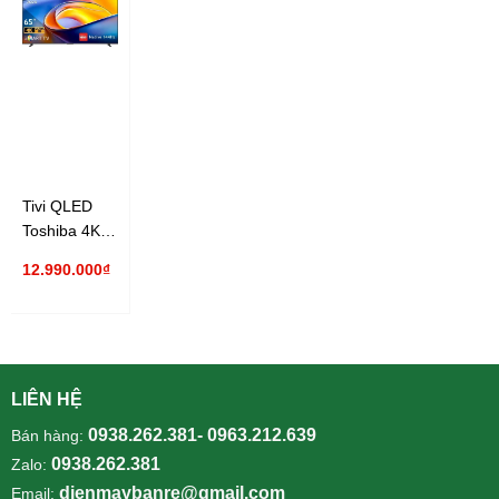
Tivi QLED
Toshiba 4K
65 inch
12.990.000₫
65Z570RP
LIÊN HỆ
0938.262.381- 0963.212.639
Bán hàng:
0938.262.381
Zalo:
dienmaybanre@gmail.com
Email: